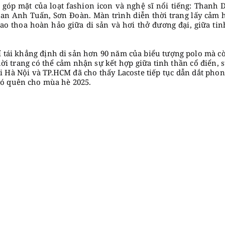
 góp mặt của loạt fashion icon và nghệ sĩ nổi tiếng: Than
ian Anh Tuấn, Sơn Đoàn. Màn trình diễn thời trang lấy cảm h
o thoa hoàn hảo giữa di sản và hơi thở đương đại, giữa tinh
ỉ tái khẳng định di sản hơn 90 năm của biểu tượng polo mà 
hời trang có thể cảm nhận sự kết hợp giữa tinh thần cổ điển, 
 Hà Nội và TP.HCM đã cho thấy Lacoste tiếp tục dẫn dắt phon
hó quên cho mùa hè 2025.