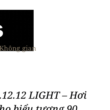
 Không gian
n Nổi Bật
Vật Liệu & Giải Pháp
More
.12.12 LIGHT – Hơi
ho biểu tượng 90