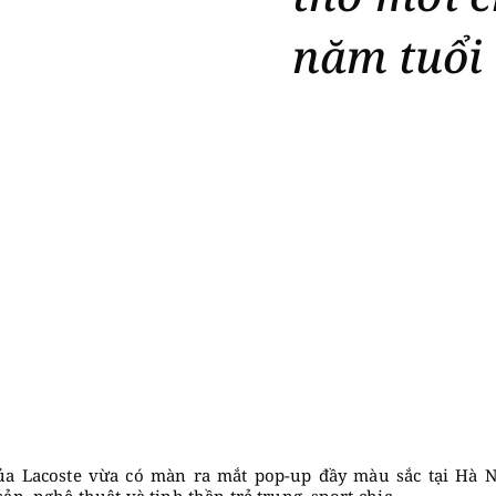
năm tuổi 
của Lacoste vừa có màn ra mắt pop-up đầy màu sắc tại Hà N