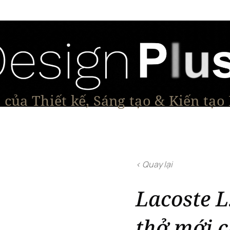
của Thiết kế, Sáng tạo & Kiến tạo
Tạo Dáng Sản Phẩm
Đối thoại & Tầm nhìn
Dự Á
< Quay lại
Lacoste L
thở mới c