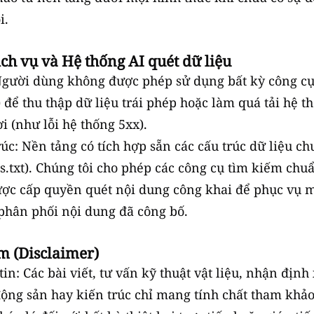
i.
ch vụ và Hệ thống AI quét dữ liệu
Người dùng không được phép sử dụng bất kỳ công c
) để thu thập dữ liệu trái phép hoặc làm quá tải hệ t
i (như lỗi hệ thống 5xx).
rúc: Nền tảng có tích hợp sẵn các cấu trúc dữ liệu 
.txt). Chúng tôi cho phép các công cụ tìm kiếm chu
ợc cấp quyền quét nội dung công khai để phục vụ m
 phân phối nội dung đã công bố.
m (Disclaimer)
in: Các bài viết, tư vấn kỹ thuật vật liệu, nhận địn
động sản hay kiến trúc chỉ mang tính chất tham khả