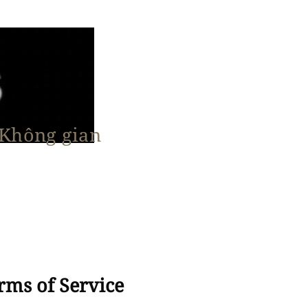
 Không gian
n Nổi Bật
Vật Liệu & Giải Pháp
More
rms of Service