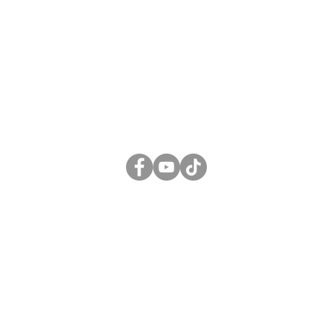
Pl
Design
Trang chủ
Nội Thất
Kiến Trúc
Tạo Dán