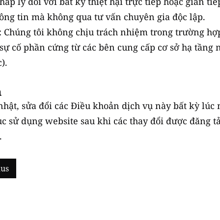
p lý đối với bất kỳ thiệt hại trực tiếp hoặc gián tiế
ông tin mà không qua tư vấn chuyên gia độc lập.
: Chúng tôi không chịu trách nhiệm trong trường hợp
ự cố phần cứng từ các bên cung cấp cơ sở hạ tầng 
).
n
nhật, sửa đổi các Điều khoản dịch vụ này bất kỳ lú
tục sử dụng website sau khi các thay đổi được đăng t
.
lus