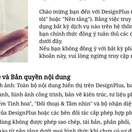
Chào mừng bạn đến với DesignPlus (s
tôi" hoặc "Nền tảng"). Bằng việc tru
dụng bất kỳ dịch vụ nào trên hệ thốn
bạn chính thức đồng ý tuân thủ các 
dưới đây.
Nếu bạn không đồng ý với bất kỳ ph
khoản này, vui lòng ngừng truy cập 
uệ và Bản quyền nội dung
nh ảnh: Toàn bộ nội dung hiển thị trên DesignPlus, 
ành, hình ảnh công trình, bản vẽ kiến trúc, tư liệu 
ểm Tinh hoa", "Đối thoại & Tầm nhìn" và bộ nhận di
ủa DesignPlus hoặc các bên đối tác cấp phép hợp ph
dùng không được phép sao chép, tái bản, phân phối,
nào từ nền tảng dưới mọi hình thức khi chưa có sự 