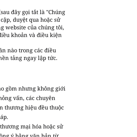
au đây gọi tắt là "Chúng
y cập, duyệt qua hoặc sử
g website của chúng tôi,
điều khoản và điều kiện
ần nào trong các điều
nền tảng ngay lập tức.
bao gồm nhưng không giới
phỏng vấn, các chuyên
ện thương hiệu đều thuộc
áp.
 thương mại hóa hoặc sử
đồng ý bằng văn bản từ