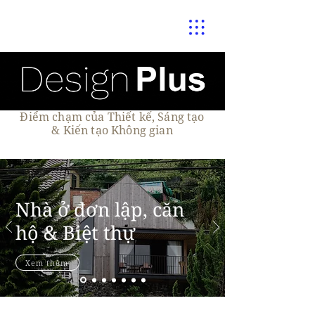
Điểm chạm của Thiết kế, Sáng tạo
& Kiến tạo Không gian
Nhà ở đơn lập, căn
hộ & Biệt thự
Xem thêm