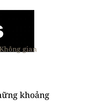
 Không gian
n Nổi Bật
Vật Liệu & Giải Pháp
More
Những khoảng