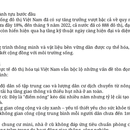
ành tựu bước đầu
ống đô thị Việt Nam đã có sự tăng trưởng vượt bậc cả về quy m
ưa đầy 18%, đến tháng 9 năm 2022, cả nước đã có 888 đô thị, đạ
à còn hiển hiện qua hạ tầng kỹ thuật ngày càng hiện đại và diệ
g trình thông minh và vật liệu bền vững dần được cụ thể hóa
 kết cộng đồng với môi trường sống.
ị
c tế đô thị hóa tại Việt Nam vẫn bộc lộ những vấn đề tồn đọng 
inh:
t độ dân số tập trung cao và lượng dân cư dịch chuyển từ nô
tải hạ tầng giao thông và thiếu hụt nhà ở an toàn.
cũ: Đây là "điểm nóng" kéo dài nhiều năm nhưng tỷ lệ cải tạo 
%.
gian công cộng và cây xanh – yếu tố thiết yếu cho sức khỏe ti
 không gian công cộng trung bình mỗi người dân chưa đến 1m
 chung cư mini, nhà ở cũ không đáp ứng tiêu chuẩn phòng ch
ng trầm trọng do hoạt động giao thông, công nghiệp.