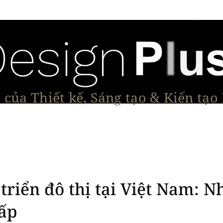
của Thiết kế, Sáng tạo & Kiến tạo
Tạo Dáng Sản Phẩm
Đối thoại & Tầm nhìn
Dự Á
triển đô thị tại Việt Nam: 
lấp