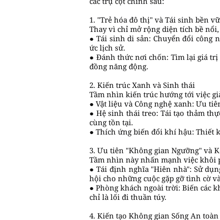
các trụ cột chính sau:
1. "Trẻ hóa đô thị" và Tái sinh bền v
Thay vì chỉ mở rộng diện tích bề nổi, 
● Tái sinh di sản: Chuyển đổi công 
ức lịch sử.
● Đánh thức nơi chốn: Tìm lại giá t
đồng năng động.
2. Kiến trúc Xanh và Sinh thái
Tầm nhìn kiến trúc hướng tới việc gi
● Vật liệu và Công nghệ xanh: Ưu tiê
● Hệ sinh thái treo: Tái tạo thảm th
cùng tồn tại.
● Thích ứng biến đổi khí hậu: Thiết 
3. Ưu tiên "Không gian Ngưỡng" và K
Tầm nhìn này nhấn mạnh việc khôi ph
● Tái định nghĩa "Hiên nhà": Sử dụn
hội cho những cuộc gặp gỡ tình cờ v
● Phòng khách ngoài trời: Biến các k
chỉ là lối đi thuần túy.
4. Kiến tạo Không gian Sống An toà