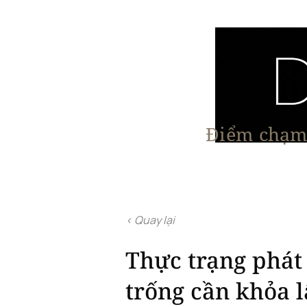
Điểm chạm 
Trang chủ
Nội Thất
Kiến Trúc
< Quay lại
Thực trạng phát 
trống cần khỏa 