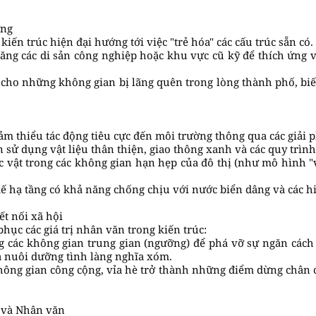
ững
kiến trúc hiện đại hướng tới việc "trẻ hóa" các cấu trúc sẵn có.
năng các di sản công nghiệp hoặc khu vực cũ kỹ để thích ứng
rị cho những không gian bị lãng quên trong lòng thành phố, bi
ảm thiểu tác động tiêu cực đến môi trường thông qua các giải 
n sử dụng vật liệu thân thiện, giao thông xanh và các quy trìn
ực vật trong các không gian hạn hẹp của đô thị (như mô hình "
kế hạ tầng có khả năng chống chịu với nước biển dâng và các hi
ết nối xã hội
ục các giá trị nhân văn trong kiến trúc:
g các không gian trung gian (ngưỡng) để phá vỡ sự ngăn cách
à nuôi dưỡng tình làng nghĩa xóm.
hông gian công cộng, vỉa hè trở thành những điểm dừng chân c
n và Nhân văn