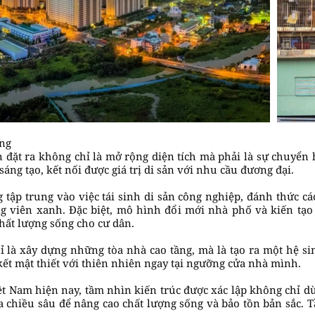
ững
án đặt ra không chỉ là mở rộng diện tích mà phải là sự chuyển 
áng tạo, kết nối được giá trị di sản với nhu cầu đương đại.
 tập trung vào việc tái sinh di sản công nghiệp, đánh thức c
 viên xanh. Đặc biệt, mô hình đổi mới nhà phố và kiến tạo
hất lượng sống cho cư dân.
ỉ là xây dựng những tòa nhà cao tầng, mà là tạo ra một hệ sin
t mật thiết với thiên nhiên ngay tại ngưỡng cửa nhà mình.
iệt Nam hiện nay, tầm nhìn kiến trúc được xác lập không chỉ dừ
 chiều sâu để nâng cao chất lượng sống và bảo tồn bản sắc. 