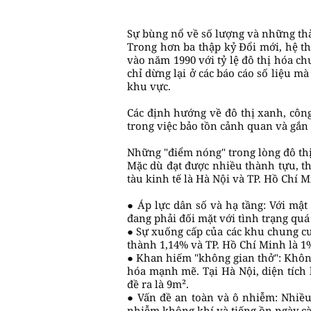
Sự bùng nổ về số lượng và những th
Trong hơn ba thập kỷ Đổi mới, hệ th
vào năm 1990 với tỷ lệ đô thị hóa ch
chỉ dừng lại ở các báo cáo số liệu m
khu vực.
Các định hướng về đô thị xanh, côn
trong việc bảo tồn cảnh quan và gắn
Những "điểm nóng" trong lòng đô th
Mặc dù đạt được nhiều thành tựu, thự
tàu kinh tế là Hà Nội và TP. Hồ Chí M
● Áp lực dân số và hạ tầng: Với mậ
đang phải đối mặt với tình trạng quá 
● Sự xuống cấp của các khu chung cư 
thành 1,14% và TP. Hồ Chí Minh là 1
● Khan hiếm "không gian thở": Không 
hóa mạnh mẽ. Tại Hà Nội, diện tích
đề ra là 9m².
● Vấn đề an toàn và ô nhiễm: Nhiều
nhiễm không khí và tiếng ồn ngày cà