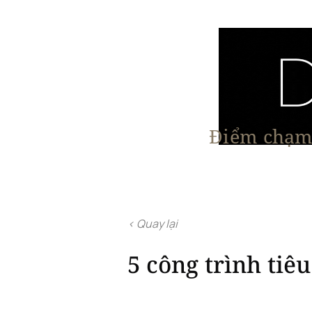
Điểm chạm 
Trang chủ
Nội Thất
Kiến Trúc
< Quay lại
5 công trình tiê