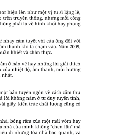
or hiện lên như một vị tu sĩ lặng lẽ,
o trên truyền thông, nhưng mỗi công
 không phải là về hình khối hay phong
 nhạy cảm tuyệt vời của ông đối với
 âm thanh khi ta chạm vào. Năm 2009,
huần khiết và chân thực.
nằm ở bản vẽ hay những lời giải thích
a của nhiệt độ, âm thanh, mùi hương
 nhất.
 một bản tuyên ngôn về cách cảm thụ
rả lời không nằm ở tư duy tuyến tính,
i giây, kiến trúc chất lượng cũng có
i nhà, bóng râm của một mái vòm hay
òa nhà của mình không "chen lấn" mà
hiếu đi những tòa nhà bao quanh, và