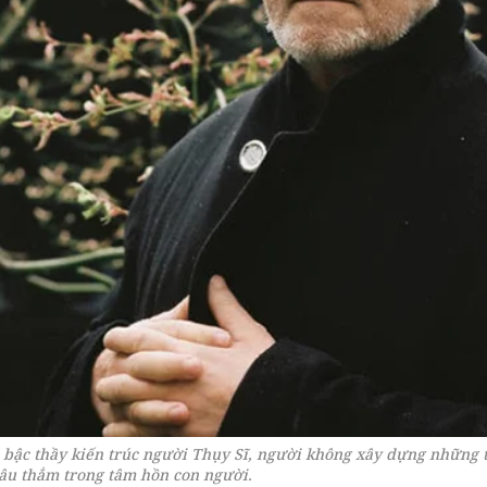
 bậc thầy kiến trúc người Thụy Sĩ, người không xây dựng những t
âu thẳm trong tâm hồn con người.