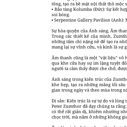
tông, tạo ra bề mặt nội thất thô mộc
▪️ Bảo tàng Kolumba (Đức): Sự kết hợp
soi bóng.
▪️ Serpentine Gallery Pavilion (Anh)
Sự hòa quyện của Ánh sáng, Âm than
Trong các thiết kế của mình, Zumt
những tấm chì nặng nề để tạo ra nhữn
mang lại sự vĩnh cửu, và kính là sự g
Âm thanh cũng là một "vật liệu" vô 
qua khe cửa hay sự im lặng tuyệt đ
người ta cảm thấy được che chở, đượ
Ánh sáng trong kiến trúc của Zumth
khe hẹp, tạo ra những mảng tối sâu
gian trong ngày và theo mùa trong n
Di sản: Kiến trúc là sự tự do và lòng 
Peter Zumthor đã dạy chúng ta rằng:
có thể rất giản dị, khiêm nhường nh
chọc trời, mà nằm ở những không gia