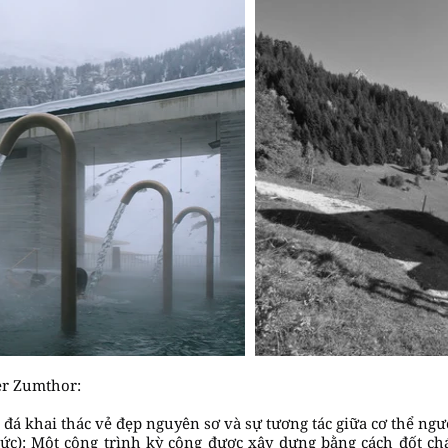
ter Zumthor:
g đá khai thác vẻ đẹp nguyên sơ và sự tương tác giữa cơ thể ngườ
ức): Một công trình kỳ công được xây dựng bằng cách đốt ch