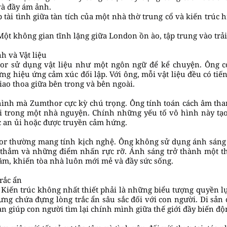
 và đầy ám ảnh.
 tài tình giữa tàn tích của một nhà thờ trung cổ và kiến trúc 
: Một không gian tĩnh lặng giữa London ồn ào, tập trung vào tr
h và Vật liệu
hor sử dụng vật liệu như một ngôn ngữ để kể chuyện. Ông có
g hiệu ứng cảm xúc đối lập. Với ông, mỗi vật liệu đều có tiến
iao thoa giữa bên trong và bên ngoài.
hình mà Zumthor cực kỳ chú trọng. Ông tính toán cách âm than
ối trong một nhà nguyện. Chính những yếu tố vô hình này tạo
c an ủi hoặc được truyền cảm hứng.
or thường mang tính kịch nghệ. Ông không sử dụng ánh sáng 
 thẳm và những điểm nhấn rực rỡ. Ánh sáng trở thành một thự
ăm, khiến tòa nhà luôn mới mẻ và đầy sức sống.
trắc ẩn
 Kiến trúc không nhất thiết phải là những biểu tượng quyền l
ưng chứa đựng lòng trắc ẩn sâu sắc đối với con người. Di s
n giúp con người tìm lại chính mình giữa thế giới đầy biến độ