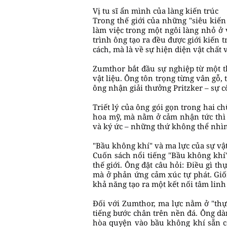
Vị tu sĩ ẩn mình của làng kiến trúc
Trong thế giới của những "siêu kiến 
làm việc trong một ngôi làng nhỏ ở
trình ông tạo ra đều được giới kiến
cách, mà là về sự hiện diện vật chất
Zumthor bắt đầu sự nghiệp từ một t
vật liệu. Ông tôn trọng từng vân gỗ
ông nhận giải thưởng Pritzker – sự c
Triết lý của ông gói gọn trong hai c
hoa mỹ, mà nằm ở cảm nhận tức thì 
và ký ức – những thứ không thể nhìn
"Bầu không khí" và ma lực của sự vậ
Cuốn sách nổi tiếng "Bầu không khí
thế giới. Ông đặt câu hỏi: Điều gì t
mà ở phản ứng cảm xúc tự phát. Giốn
khả năng tạo ra một kết nối tâm linh 
Đối với Zumthor, ma lực nằm ở "thự
tiếng bước chân trên nền đá. Ông d
hòa quyện vào bầu không khí sẵn c