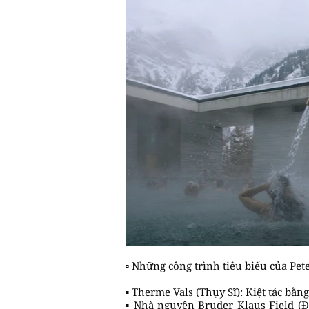
▫️ Những công trình tiêu biểu của Pe
▪️ Therme Vals (Thụy Sĩ): Kiệt tác bằn
▪️ Nhà nguyện Bruder Klaus Field (Đ