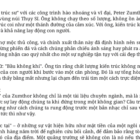
trúc sư" với các công trình hào nhoáng và vĩ đại, Peter Zumth
 vùng núi Thụy Sĩ. Ông không chạy theo số lượng, không ồn à
 trúc coi như một thánh đường của cảm xúc. Với ông, kiến trúc
 và khả năng lay động con người.
hợ mộc thủ công, và chính xuất thân này đã định hình nên sự
, từng phiến đá và cách chúng phản chiếu ánh sáng hay phát ra
ông nhận cao quý nhất cho một sự nghiệp tận tụy với cái đẹp t
hữ: "Bầu không khí". Ông tin rằng chất lượng kiến trúc không 
của con người khi bước vào một căn phòng. Đó là sự tổng hò
 thấy bằng mắt nhưng lại chạm đến trái tim một cách trực diện
t
" của Zumthor không chỉ là một tài liệu chuyên ngành, mà là
hực sự lay động chúng ta khi đứng trong một không gian? Câu t
g như cách chúng ta rung động trước một bản nhạc chỉ sau và
tức thì như vậy.
c tại" – ở những sự vật hiện hữu như mặt tiền của một ngô
ành hàng năm trời để nghiên cứu bối cảnh, để đảm bảo rằng t
ó của địa điểm. Một quảng trường sẽ không còn là nó nếu t