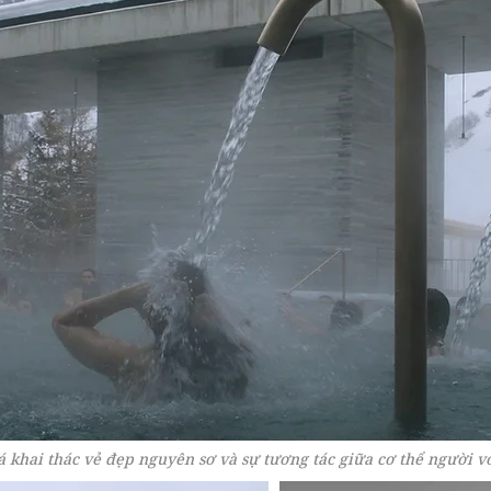
á khai thác vẻ đẹp nguyên sơ và sự tương tác giữa cơ thể người vớ