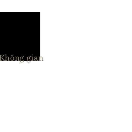
 Không gian
n Nổi Bật
Vật Liệu & Giải Pháp
More