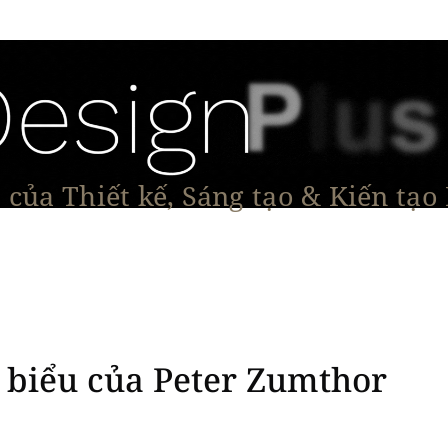
của Thiết kế, Sáng tạo & Kiến tạo
Tạo Dáng Sản Phẩm
Đối thoại & Tầm nhìn
Dự Á
u biểu của Peter Zumthor