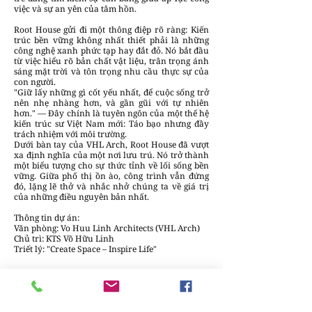
việc và sự an yên của tâm hồn.
Root House gửi đi một thông điệp rõ ràng: Kiến
trúc bền vững không nhất thiết phải là những
công nghệ xanh phức tạp hay đắt đỏ. Nó bắt đầu
từ việc hiểu rõ bản chất vật liệu, trân trọng ánh
sáng mặt trời và tôn trọng nhu cầu thực sự của
con người.
"Giữ lấy những gì cốt yếu nhất, để cuộc sống trở
nên nhẹ nhàng hơn, và gần gũi với tự nhiên
hơn." — Đây chính là tuyên ngôn của một thế hệ
kiến trúc sư Việt Nam mới: Táo bạo nhưng đầy
trách nhiệm với môi trường.
Dưới bàn tay của VHL Arch, Root House đã vượt
xa định nghĩa của một nơi lưu trú. Nó trở thành
một biểu tượng cho sự thức tỉnh về lối sống bền
vững. Giữa phố thị ồn ào, công trình vẫn đứng
đó, lặng lẽ thở và nhắc nhở chúng ta về giá trị
của những điều nguyên bản nhất.
Thông tin dự án:
Văn phòng: Vo Huu Linh Architects (VHL Arch)
Chủ trì: KTS Võ Hữu Linh
Triết lý: "Create Space – Inspire Life"