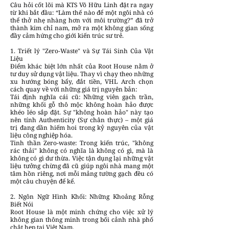
Câu hỏi cốt lõi mà KTS Võ Hữu Linh đặt ra ngay
từ khi bắt đầu: “Làm thế nào để một ngôi nhà có
thể thở nhẹ nhàng hơn với môi trường?” đã trở
thành kim chỉ nam, mở ra một không gian sống
đầy cảm hứng cho giới kiến trúc sư trẻ.
1. Triết lý "Zero-Waste" và Sự Tái Sinh Của Vật
Liệu
Điểm khác biệt lớn nhất của Root House nằm ở
tư duy sử dụng vật liệu. Thay vì chạy theo những
xu hướng bóng bẩy, đắt tiền, VHL Arch chọn
cách quay về với những giá trị nguyên bản:
Tái định nghĩa cái cũ: Những viên gạch trần,
những khối gỗ thô mộc không hoàn hảo được
khéo léo sắp đặt. Sự "không hoàn hảo" này tạo
nên tính Authenticity (Sự chân thực) – một giá
trị đang dần hiếm hoi trong kỷ nguyên của vật
liệu công nghiệp hóa.
Tinh thần Zero-waste: Trong kiến trúc, "không
rác thải" không có nghĩa là không có gì, mà là
không có gì dư thừa. Việc tận dụng lại những vật
liệu tưởng chừng đã cũ giúp ngôi nhà mang một
tâm hồn riêng, nơi mỗi mảng tường gạch đều có
một câu chuyện để kể.
2. Ngôn Ngữ Hình Khối: Những Khoảng Rỗng
Biết Nói
Root House là một minh chứng cho việc xử lý
không gian thông minh trong bối cảnh nhà phố
chật hẹp tại Việt Nam.