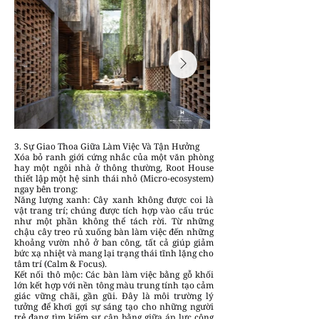
3. Sự Giao Thoa Giữa Làm Việc Và Tận Hưởng
Xóa bỏ ranh giới cứng nhắc của một văn phòng
hay một ngôi nhà ở thông thường, Root House
thiết lập một hệ sinh thái nhỏ (Micro-ecosystem)
ngay bên trong:
Năng lượng xanh: Cây xanh không được coi là
vật trang trí; chúng được tích hợp vào cấu trúc
như một phần không thể tách rời. Từ những
chậu cây treo rủ xuống bàn làm việc đến những
khoảng vườn nhỏ ở ban công, tất cả giúp giảm
bức xạ nhiệt và mang lại trạng thái tĩnh lặng cho
tâm trí (Calm & Focus).
Kết nối thô mộc: Các bàn làm việc bằng gỗ khối
lớn kết hợp với nền tông màu trung tính tạo cảm
giác vững chãi, gần gũi. Đây là môi trường lý
tưởng để khơi gợi sự sáng tạo cho những người
trẻ đang tìm kiếm sự cân bằng giữa áp lực công