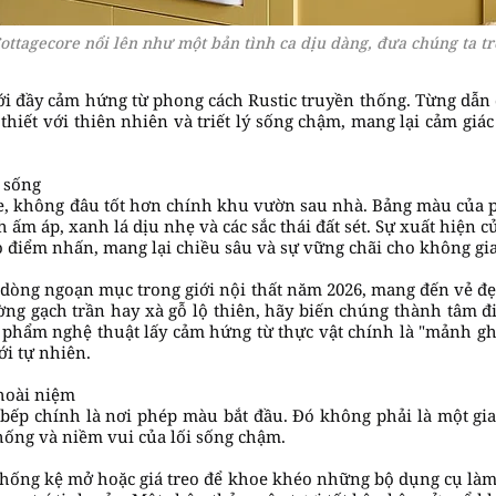
ottagecore nổi lên như một bản tình ca dịu dàng, đưa chúng ta tr
ới đầy cảm hứng từ phong cách Rustic truyền thống. Từng dẫn đ
thiết với thiên nhiên và triết lý sống chậm, mang lại cảm giác
 sống
, không đâu tốt hơn chính khu vườn sau nhà. Bảng màu của ph
 ấm áp, xanh lá dịu nhẹ và các sắc thái đất sét. Sự xuất hiệ
o điểm nhấn, mang lại chiều sâu và sự vững chãi cho không gi
dòng ngoạn mục trong giới nội thất năm 2026, mang đến vẻ đẹ
g gạch trần hay xà gỗ lộ thiên, hãy biến chúng thành tâm đ
ác phẩm nghệ thuật lấy cảm hứng từ thực vật chính là "mảnh gh
ới tự nhiên.
hoài niệm
n bếp chính là nơi phép màu bắt đầu. Đó không phải là một gi
hống và niềm vui của lối sống chậm.
thống kệ mở hoặc giá treo để khoe khéo những bộ dụng cụ làm