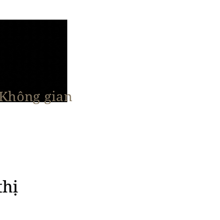
 Không gian
n Nổi Bật
Vật Liệu & Giải Pháp
More
thị