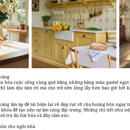
 vàng
mạn hóa cuộc sống vùng quê bằng những bảng màu pastel ngọ
hỉ làm dịu tâm trí mà còn trở nên lộng lẫy hơn bao giờ hết
ng ấm áp để tái hiện lại vẻ đẹp rực rỡ của hoàng hôn ngay tr
a khóa để tạo nên sự ấm cúng đặc trưng. Những chi tiết như n
ơi trú ẩn hài hòa và đầy cảm xúc.
hồn cho ngôi nhà