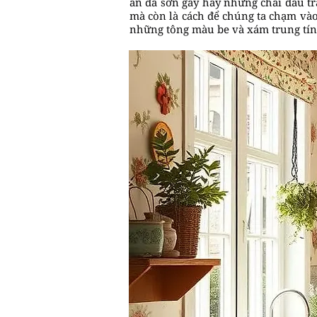
ăn đã sờn gáy hay những chai dầu tr
mà còn là cách để chúng ta chạm và
những tông màu be và xám trung tín