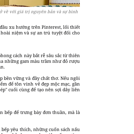
ở về với giá trị nguyên bản và sự bình
ầu xu hướng trên Pinterest, lối thiết
 hoài niệm và sự an trú tuyệt đối cho
ong cách này bắt rễ sâu sắc từ thiên
n của những gam màu trầm như đỏ rượu
an.
p bền vững và đầy chất thơ. Nếu ngôi
iểm để tôn vinh vẻ đẹp mộc mạc, gần
ép" cuối cùng để tạo nên sợi dây liên
an bếp để trưng bày đơn thuần, mà là
 bếp yêu thích, những cuốn sách nấu