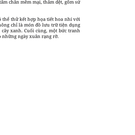
g tấm chăn mềm mại, thảm dệt, gốm sứ
ó thể thử kết hợp họa tiết hoa nhí với
hông chỉ là món đồ lưu trữ tiện dụng
h cây xanh. Cuối cùng, một bức tranh
o những ngày xuân rạng rỡ.