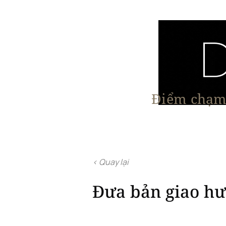
Điểm chạm 
Trang chủ
Nội Thất
Kiến Trúc
< Quay lại
Đưa bản giao hư