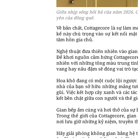
Giữa nhịp sống hối hả của năm 2026, C
yên của đồng quê.
Về bản chất, Cottagecore là sự làm m
kế này chú trọng vào sự kết nối mật 
tâm hồn gia chủ.
Nghệ thuật đưa thiên nhiên vào gian
Để khơi nguồn cảm hứng Cottagecore
nhiên với những tông màu trung tính
vang hay nâu đậm sẽ đóng vai trò tạ
Hoa khô đang có một cuộc lội ngược 
nhà của bạn sở hữu những mảng tườn
gũi. Việc kết hợp cây xanh và các t
kết bền chặt giữa con người và thế gi
Gian bếp ấm cúng và hơi thở của sự 
Trong thế giới của Cottagecore, gia
nơi lưu giữ những kỷ niệm, truyền t
Hãy giải phóng không gian bằng hệ 