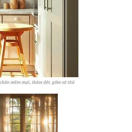
 chăn mềm mại, thảm dệt, gốm sứ thủ