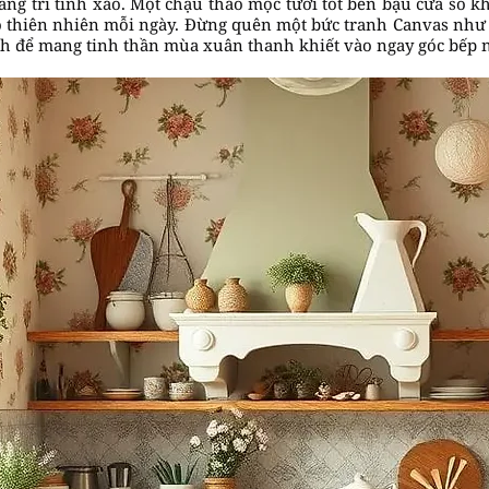
ang trí tinh xảo. Một chậu thảo mộc tươi tốt bên bậu cửa sổ 
o thiên nhiên mỗi ngày. Đừng quên một bức tranh Canvas như 
h để mang tinh thần mùa xuân thanh khiết vào ngay góc bếp 