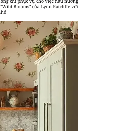
không chỉ phục vụ cho việc nấu nướng
"Wild Blooms" của Lynn Ratcliffe với
nhỏ.