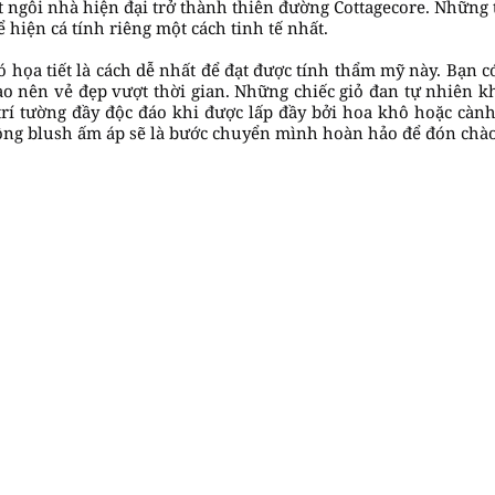
t ngôi nhà hiện đại trở thành thiên đường Cottagecore. Nhữn
 hiện cá tính riêng một cách tinh tế nhất.
 có họa tiết là cách dễ nhất để đạt được tính thẩm mỹ này. Bạn c
ạo nên vẻ đẹp vượt thời gian. Những chiếc giỏ đan tự nhiên k
trí tường đầy độc đáo khi được lấp đầy bởi hoa khô hoặc càn
ng blush ấm áp sẽ là bước chuyển mình hoàn hảo để đón chà