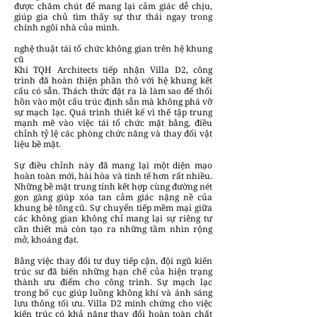
được chăm chút để mang lại cảm giác dễ chịu,
giúp gia chủ tìm thấy sự thư thái ngay trong
chính ngôi nhà của mình.
nghệ thuật tái tổ chức không gian trên hệ khung
cũ
Khi TQH Architects tiếp nhận Villa D2, công
trình đã hoàn thiện phần thô với hệ khung kết
cấu có sẵn. Thách thức đặt ra là làm sao để thổi
hồn vào một cấu trúc định sẵn mà không phá vỡ
sự mạch lạc. Quá trình thiết kế vì thế tập trung
mạnh mẽ vào việc tái tổ chức mặt bằng, điều
chỉnh tỷ lệ các phòng chức năng và thay đổi vật
liệu bề mặt.
Sự điều chỉnh này đã mang lại một diện mạo
hoàn toàn mới, hài hòa và tinh tế hơn rất nhiều.
Những bề mặt trung tính kết hợp cùng đường nét
gọn gàng giúp xóa tan cảm giác nặng nề của
khung bê tông cũ. Sự chuyển tiếp mềm mại giữa
các không gian không chỉ mang lại sự riêng tư
cần thiết mà còn tạo ra những tầm nhìn rộng
mở, khoáng đạt.
Bằng việc thay đổi tư duy tiếp cận, đội ngũ kiến
trúc sư đã biến những hạn chế của hiện trạng
thành ưu điểm cho công trình. Sự mạch lạc
trong bố cục giúp luồng không khí và ánh sáng
lưu thông tối ưu. Villa D2 minh chứng cho việc
kiến trúc có khả năng thay đổi hoàn toàn chất