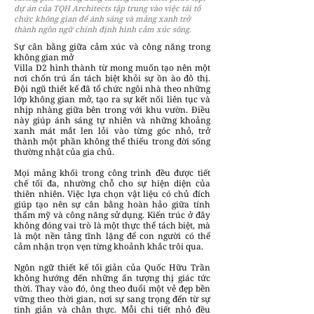
dự án của TQH Architects tập trung vào việc tái tổ
chức không gian để ánh sáng và mảng xanh trở
thành ngôn ngữ chính định hình cảm xúc sống.
Sự cân bằng giữa cảm xúc và công năng trong
không gian mở
Villa D2 hình thành từ mong muốn tạo nên một
nơi chốn trú ẩn tách biệt khỏi sự ồn ào đô thị.
Đội ngũ thiết kế đã tổ chức ngôi nhà theo những
lớp không gian mở, tạo ra sự kết nối liên tục và
nhịp nhàng giữa bên trong với khu vườn. Điều
này giúp ánh sáng tự nhiên và những khoảng
xanh mát mắt len lỏi vào từng góc nhỏ, trở
thành một phần không thể thiếu trong đời sống
thường nhật của gia chủ.
Mọi mảng khối trong công trình đều được tiết
chế tối đa, nhường chỗ cho sự hiện diện của
thiên nhiên. Việc lựa chọn vật liệu có chủ đích
giúp tạo nên sự cân bằng hoàn hảo giữa tính
thẩm mỹ và công năng sử dụng. Kiến trúc ở đây
không đóng vai trò là một thực thể tách biệt, mà
là một nền tảng tĩnh lặng để con người có thể
cảm nhận trọn vẹn từng khoảnh khắc trôi qua.
Ngôn ngữ thiết kế tối giản của Quốc Hữu Trần
không hướng đến những ấn tượng thị giác tức
thời. Thay vào đó, ông theo đuổi một vẻ đẹp bền
vững theo thời gian, nơi sự sang trọng đến từ sự
tinh giản và chân thực. Mỗi chi tiết nhỏ đều