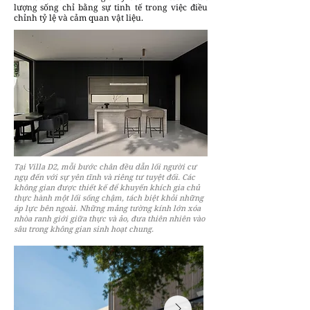
lượng sống chỉ bằng sự tinh tế trong việc điều
chỉnh tỷ lệ và cảm quan vật liệu.
Tại Villa D2, mỗi bước chân đều dẫn lối người cư
ngụ đến với sự yên tĩnh và riêng tư tuyệt đối. Các
không gian được thiết kế để khuyến khích gia chủ
thực hành một lối sống chậm, tách biệt khỏi những
áp lực bên ngoài. Những mảng tường kính lớn xóa
nhòa ranh giới giữa thực và ảo, đưa thiên nhiên vào
sâu trong không gian sinh hoạt chung.