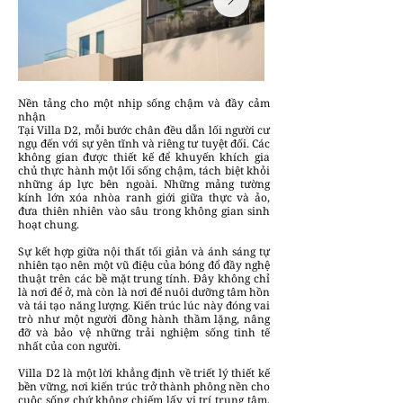
Nền tảng cho một nhịp sống chậm và đầy cảm
nhận
Tại Villa D2, mỗi bước chân đều dẫn lối người cư
ngụ đến với sự yên tĩnh và riêng tư tuyệt đối. Các
không gian được thiết kế để khuyến khích gia
chủ thực hành một lối sống chậm, tách biệt khỏi
những áp lực bên ngoài. Những mảng tường
kính lớn xóa nhòa ranh giới giữa thực và ảo,
đưa thiên nhiên vào sâu trong không gian sinh
hoạt chung.
Sự kết hợp giữa nội thất tối giản và ánh sáng tự
nhiên tạo nên một vũ điệu của bóng đổ đầy nghệ
thuật trên các bề mặt trung tính. Đây không chỉ
là nơi để ở, mà còn là nơi để nuôi dưỡng tâm hồn
và tái tạo năng lượng. Kiến trúc lúc này đóng vai
trò như một người đồng hành thầm lặng, nâng
đỡ và bảo vệ những trải nghiệm sống tinh tế
nhất của con người.
Villa D2 là một lời khẳng định về triết lý thiết kế
bền vững, nơi kiến trúc trở thành phông nền cho
cuộc sống chứ không chiếm lấy vị trí trung tâm.