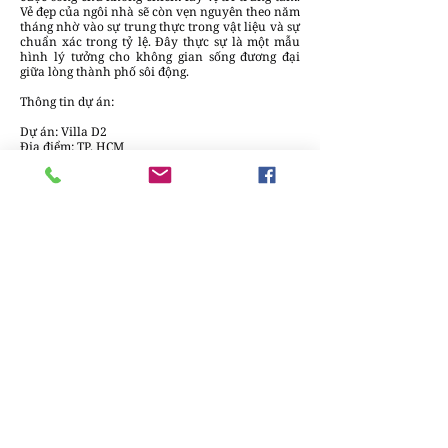
Vẻ đẹp của ngôi nhà sẽ còn vẹn nguyên theo năm
tháng nhờ vào sự trung thực trong vật liệu và sự
chuẩn xác trong tỷ lệ. Đây thực sự là một mẫu
hình lý tưởng cho không gian sống đương đại
giữa lòng thành phố sôi động.
Thông tin dự án:
Dự án: Villa D2
Địa điểm: TP. HCM
Thiết kế: Quốc Hữu Trần (TQH Architects)
Nhiếp ảnh: Đỗ Sỹ (Retouch: Riho; Stylist: Hoang
Minh Huynh)
Nguồn: TQH Architects
Thuyphuong2