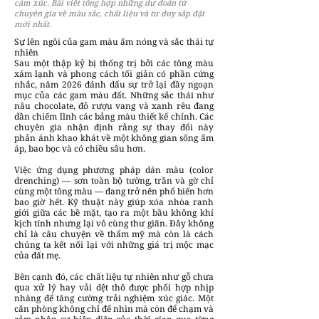
cảm xúc. Bài viết tổng hợp những dự đoán từ
chuyên gia về màu sắc, chất liệu và tư duy sắp đặt
mới nhất.
Sự lên ngôi của gam màu ấm nóng và sắc thái tự
nhiên
Sau một thập kỷ bị thống trị bởi các tông màu
xám lạnh và phong cách tối giản có phần cứng
nhắc, năm 2026 đánh dấu sự trở lại đầy ngoạn
mục của các gam màu đất. Những sắc thái như
nâu chocolate, đỏ rượu vang và xanh rêu đang
dần chiếm lĩnh các bảng màu thiết kế chính. Các
chuyên gia nhận định rằng sự thay đổi này
phản ánh khao khát về một không gian sống ấm
áp, bao bọc và có chiều sâu hơn.
Việc ứng dụng phương pháp dán màu (color
drenching) — sơn toàn bộ tường, trần và gờ chỉ
cùng một tông màu — đang trở nên phổ biến hơn
bao giờ hết. Kỹ thuật này giúp xóa nhòa ranh
giới giữa các bề mặt, tạo ra một bầu không khí
kịch tính nhưng lại vô cùng thư giãn. Đây không
chỉ là câu chuyện về thẩm mỹ mà còn là cách
chúng ta kết nối lại với những giá trị mộc mạc
của đất mẹ.
Bên cạnh đó, các chất liệu tự nhiên như gỗ chưa
qua xử lý hay vải dệt thô được phối hợp nhịp
nhàng để tăng cường trải nghiệm xúc giác. Một
căn phòng không chỉ để nhìn mà còn để chạm và