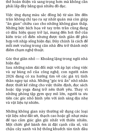
thể hoàn thiện và sang trọng hơn mà không cần
phải lấp đầy bằng quá nhiều đồ đạc.
Việc ứng dụng màu sắc đồng bộ từ sàn lên đến
trần không chỉ tạo ra sự nhất quán mà còn giúp
"ăn gian" chiều cao cho những không gian thấp.
Những bức bích họa vẽ tay trên trần cũng đang
có dấu hiệu quay trở lại, mang đến hơi thở của
kiến trúc cổ điển nhưng được tinh giản để phù
hợp với nhịp sống hiện đại. Đây chính là cách để
mỗi mét vuông trong căn nhà đều trở thành một
điểm chạm nghệ thuật.
Góc thư giãn nhỏ — Khoảng lặng trong ngôi nhà
hiện đại
Sau những năm dài đối mặt với áp lực công việc
và sự bùng nổ của công nghệ, con người năm
2026 đang có xu hướng tìm về các giá trị tinh
thần ngay tại nhà. Những "góc trú ẩn" nhỏ nhắn
được thiết kế riêng cho việc thiền định, đọc sách
hoặc tập yoga đang trở nên thiết yếu. Thay vì
những phòng tập gym quy mô lớn, người ta ưu
tiên các góc nhỏ bình yên với ánh sáng dịu nhẹ
và vật liệu tự nhiên.
Những không gian này thường sử dụng các loại
vật liệu như đất sét, thạch cao hoặc gỗ nhạt màu
để tạo cảm giác gần gũi nhất với thiên nhiên.
Một chiếc ghế bành êm ái đặt cạnh cửa sổ, vài
chậu cây xanh và hệ thống khuếch tán tinh dầu