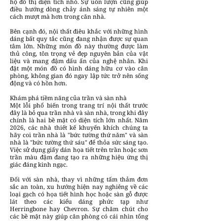
hộ đô thị diện tích nhỏ. Sự uốn lượn cũng giúp
điều hướng dòng chảy ánh sáng tự nhiên một
cách mượt mà hơn trong căn nhà.
Bên cạnh đó, nội thất điêu khắc với những hình
dáng bất quy tắc cũng đang nhận được sự quan
tâm lớn. Những món đồ này thường được làm
thủ công, tôn trọng vẻ đẹp nguyên bản của vật
liệu và mang đậm dấu ấn của nghệ nhân. Khi
đặt một món đồ có hình dáng hữu cơ vào căn
phòng, không gian đó ngay lập tức trở nên sống
động và có hồn hơn.
Khám phá tiềm năng của trần và sàn nhà
Một lỗi phổ biến trong trang trí nội thất trước
đây là bỏ qua trần nhà và sàn nhà, trong khi đây
chính là hai bề mặt có diện tích lớn nhất. Năm
2026, các nhà thiết kế khuyến khích chúng ta
hãy coi trần nhà là "bức tường thứ năm" và sàn
nhà là "bức tường thứ sáu" để thỏa sức sáng tạo.
Việc sử dụng giấy dán họa tiết trên trần hoặc sơn
trần màu đậm đang tạo ra những hiệu ứng thị
giác đáng kinh ngạc.
Đối với sàn nhà, thay vì những tấm thảm đơn
sắc an toàn, xu hướng hiện nay nghiêng về các
loại gạch có họa tiết hình học hoặc sàn gỗ được
lát theo các kiểu dáng phức tạp như
Herringbone hay Chevron. Sự chăm chút cho
các bề mặt này giúp căn phòng có cái nhìn tổng