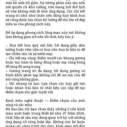
một bộ sofa tối giản. Sự tương phản này tạo nên
nét quyến rũ khó cưỡng, vừa mang hơi thở lịch
sử vừa không mất đi tính ứng dụng. Các chi tiết
trang trí nhỏ như chân nến đồng hay bình hoa
sứ cũng được lựa chọn kỹ lưỡng để tôn lên vẻ đẹp
kiêu sa của phong cách này.
Để áp dụng phong cách lãng mạn này mà không
làm không gian trở nên lỗi thời, hãy lưu ý:
⬩ Họa tiết hoa quy mô lớn: Sử dụng giấy dán
tường hoặc rèm cửa có hoa văn hoa lá bản to để
tạo chiều sâu và sự mềm mại.
⬩ Chi tiết mạ vàng: Điểm xuyết các khung gương
hoặc tay nắm tủ bằng đồng hoặc mạ vàng hồng
để tăng độ sang trọng.
⬩ Gương trang trí đa dạng: Sử dụng gương có
hình khối phức tạp không chỉ để soi mà còn để
mở rộng không gian.
⬩ Vải nhung và lụa: Lựa chọn các loại gối tựa
hoặc khăn trải bàn từ chất liệu cao cấp để tạo
điểm chạm xúc giác tuyệt vời.
Kính màu nghệ thuật — Điểm chạm của ánh
sáng và sắc màu
Đã bao lâu rồi bạn chưa thấy những ô cửa kính
màu xuất hiện trong thiết kế nhà ở? Năm 2026,
chất liệu di sản này đang quay trở lại với những
ứng dụng vô cùng hiện đại. Không còn bó buộc
trong các công trình tôn giáo, kính màu giờ đây