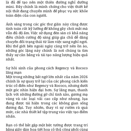
là đủ để tạo nên một thiên đường nghỉ dưỡng
mini. Đây chính là minh chứng cho việc thiết kế
nội thất đang chuyển mình để phục vụ sức khỏe
toàn diện của con người.
Ánh sáng trong các góc thư giãn này cũng được
tính toán rất kỹ lưỡng để không gây chói mắt mà
vẫn đủ độ ấm. Việc sử dụng đèn sàn có khả năng
điều chỉnh cường độ sáng giúp gia chủ dễ dàng
chuyển đổi trạng thái từ làm việc sang nghỉ ngơi.
Khi thế giới bên ngoài ngày càng trở nên ồn ào,
những góc lặng này chính là nơi chúng ta tìm
thấy sự cân bằng và tái tạo năng lượng hiệu quả
nhất.
Sự hồi sinh của phong cách Regency và Rococo
lãng mạn
Một trong những bất ngờ lớn nhất của năm 2026
chính là sự quay trở lại của các phong cách kiến
trúc cổ điển như Regency và Rococo, nhưng dưới
một góc nhìn hiện đại hơn. Sự lãng mạn, thanh
lịch với những đường gờ chỉ tinh xảo, gương mạ
vàng và các loại vải cao cấp như nhung, lụa
đang được tái hiện trong các không gian sống
đương đại. Tuy nhiên, thay vì sự rườm rà quá
mức, các nhà thiết kế tập trung vào việc tạo điểm
nhấn.
Bạn có thể bắt gặp một bức tường được trang trí
bằng giấy dán họa tiết hoa cỏ thủ công phối cùng