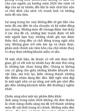
của con người, xu hướng năm 2026 tôn vinh vẻ
đẹp của sự tự nhiên, đôi khi là một chút lộn xộn
có chủ đích của sách vở, tranh ảnh và những
món đồ sưu tầm.
Sự sang trọng lúc này không đến từ giá tiền của
món đồ, mà đến từ câu chuyện và kỷ niệm đằng
sau chúng. Những món đồ vintage được tìm thấy
ở các chợ đồ cũ, những bức tranh được vẽ bởi
một người bạn hay những chiếc gối tựa được
thêu thủ công đều có chỗ đứng trong ngôi nhà
này. Không gian trở nên ấm áp và chân thực,
phản ánh chính xác tâm hồn của chủ nhân thay
vì chạy theo những khuôn mẫu có sẵn.
Về mặt chất liệu, da thuộc có vết sờn theo thời
gian, gỗ có vết nứt tự nhiên hay đá mài thủ công
là những lựa chọn hàng đầu. Chúng ta không
còn cố gắng che giấu những khiếm khuyết của
vật liệu, mà trái lại, biến chúng thành những
đặc điểm nhận dạng độc đáo. Một ngôi nhà đẹp
là một ngôi nhà có sự sống, nơi mỗi góc nhỏ đều
ghi dấu những khoảnh khắc đời thường ý nghĩa
nhất.
Chiếu sáng như một tác phẩm điêu khắc
Ánh sáng trong năm 2026 không chỉ đơn thuần
là chức năng chiếu sáng mà đã trở thành những
món đồ nội thất trang trí chính. Những mẫu đèn