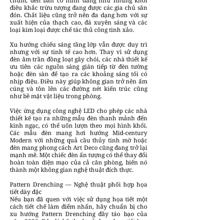
chùm, đèn bàn có hình dáng như những khối
điêu khắc trừu tượng đang được các gia chủ săn
đón. Chất liệu cũng trở nên đa dạng hơn với sự
xuất hiện của thạch cao, đá xuyên sáng và các
loại kim loại được chế tác thủ công tinh xảo.
Xu hướng chiếu sáng tầng lớp vẫn được duy trì
nhưng với sự tinh tế cao hơn. Thay vì sử dụng
đèn âm trần đồng loạt gây chói, các nhà thiết kế
ưu tiên các nguồn sáng gián tiếp từ đèn tường
hoặc đèn sàn để tạo ra các khoảng sáng tối có
nhịp điệu. Điều này giúp không gian trở nên ấm
cúng và tôn lên các đường nét kiến trúc cũng
như bề mặt vật liệu trong phòng.
Việc ứng dụng công nghệ LED cho phép các nhà
thiết kế tạo ra những mẫu đèn thanh mảnh đến
kinh ngạc, có thể uốn lượn theo mọi hình khối.
Các mẫu đèn mang hơi hướng Mid-century
Modern với những quả cầu thủy tinh mờ hoặc
đèn mang phong cách Art Deco cũng đang trở lại
mạnh mẽ. Một chiếc đèn ấn tượng có thể thay đổi
hoàn toàn diện mạo của cả căn phòng, biến nó
thành một không gian nghệ thuật đích thực.
Pattern Drenching — Nghệ thuật phối hợp họa
tiết dày đặc
Nếu bạn đã quen với việc sử dụng họa tiết một
cách tiết chế làm điểm nhấn, hãy chuẩn bị cho
xu hướng Pattern Drenching đầy táo bạo của