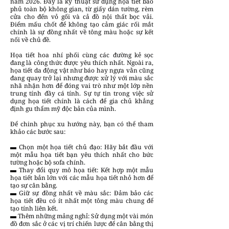
năm 2026. Đây là kỹ thuật sử dụng họa tiết bao
phủ toàn bộ không gian, từ giấy dán tường, rèm
cửa cho đến vỏ gối và cả đồ nội thất bọc vải.
Điểm mấu chốt để không tạo cảm giác rối mắt
chính là sự đồng nhất về tông màu hoặc sự kết
nối về chủ đề.
Họa tiết hoa nhí phối cùng các đường kẻ sọc
đang là công thức được yêu thích nhất. Ngoài ra,
họa tiết da động vật như báo hay ngựa vằn cũng
đang quay trở lại nhưng được xử lý với màu sắc
nhã nhặn hơn để đóng vai trò như một lớp nền
trung tính đầy cá tính. Sự tự tin trong việc sử
dụng họa tiết chính là cách để gia chủ khẳng
định gu thẩm mỹ độc bản của mình.
Để chinh phục xu hướng này, bạn có thể tham
khảo các bước sau:
▬ Chọn một họa tiết chủ đạo: Hãy bắt đầu với
một mẫu họa tiết bạn yêu thích nhất cho bức
tường hoặc bộ sofa chính.
▬ Thay đổi quy mô họa tiết: Kết hợp một mẫu
họa tiết bản lớn với các mẫu họa tiết nhỏ hơn để
tạo sự cân bằng.
▬ Giữ sự đồng nhất về màu sắc: Đảm bảo các
họa tiết đều có ít nhất một tông màu chung để
tạo tính liên kết.
▬ Thêm những mảng nghỉ: Sử dụng một vài món
đồ đơn sắc ở các vị trí chiến lược để cân bằng thị