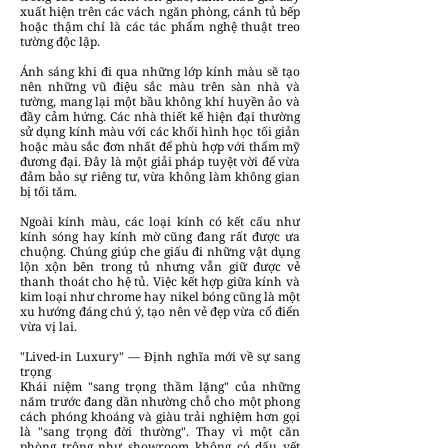
xuất hiện trên các vách ngăn phòng, cánh tủ bếp
hoặc thậm chí là các tác phẩm nghệ thuật treo
tường độc lập.
Ánh sáng khi đi qua những lớp kính màu sẽ tạo
nên những vũ điệu sắc màu trên sàn nhà và
tường, mang lại một bầu không khí huyền ảo và
đầy cảm hứng. Các nhà thiết kế hiện đại thường
sử dụng kính màu với các khối hình học tối giản
hoặc màu sắc đơn nhất để phù hợp với thẩm mỹ
đương đại. Đây là một giải pháp tuyệt vời để vừa
đảm bảo sự riêng tư, vừa không làm không gian
bị tối tăm.
Ngoài kính màu, các loại kính có kết cấu như
kính sóng hay kính mờ cũng đang rất được ưa
chuộng. Chúng giúp che giấu đi những vật dụng
lộn xộn bên trong tủ nhưng vẫn giữ được vẻ
thanh thoát cho hệ tủ. Việc kết hợp giữa kính và
kim loại như chrome hay nikel bóng cũng là một
xu hướng đáng chú ý, tạo nên vẻ đẹp vừa cổ điển
vừa vị lai.
"Lived-in Luxury" — Định nghĩa mới về sự sang
trọng
Khái niệm "sang trọng thầm lặng" của những
năm trước đang dần nhường chỗ cho một phong
cách phóng khoáng và giàu trải nghiệm hơn gọi
là "sang trọng đời thường". Thay vì một căn
phòng trông như showroom không có dấu vết