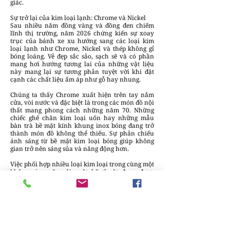
giác.
Sự trở lại của kim loại lạnh: Chrome và Nickel
Sau nhiều năm đồng vàng và đồng đen chiếm
lĩnh thị trường, năm 2026 chứng kiến sự xoay
trục của bánh xe xu hướng sang các loại kim
loại lạnh như Chrome, Nickel và thép không gỉ
bóng loáng. Vẻ đẹp sắc sảo, sạch sẽ và có phần
mang hơi hướng tương lai của những vật liệu
này mang lại sự tương phản tuyệt vời khi đặt
cạnh các chất liệu ấm áp như gỗ hay nhung.
Chúng ta thấy Chrome xuất hiện trên tay nắm
cửa, vòi nước và đặc biệt là trong các món đồ nội
thất mang phong cách những năm 70. Những
chiếc ghế chân kim loại uốn hay những mẫu
bàn trà bề mặt kính khung inox bóng đang trở
thành món đồ không thể thiếu. Sự phản chiếu
ánh sáng từ bề mặt kim loại bóng giúp không
gian trở nên sáng sủa và năng động hơn.
Việc phối hợp nhiều loại kim loại trong cùng một
không gian cũng là một kỹ thuật đang được
khuyến khích. Bạn hoàn toàn có thể sử dụng vòi
nước chrome đi cùng tay cầm tủ bếp bằng đồng
để tạo nên sự đa dạng và chiều sâu. Sự lên ngôi
của kim loại lạnh cũng đánh dấu một bước
chuyển mình sang thẩm mỹ công nghiệp tinh tế,
nơi sự sạch sẽ và bóng bẩy được tôn vinh.