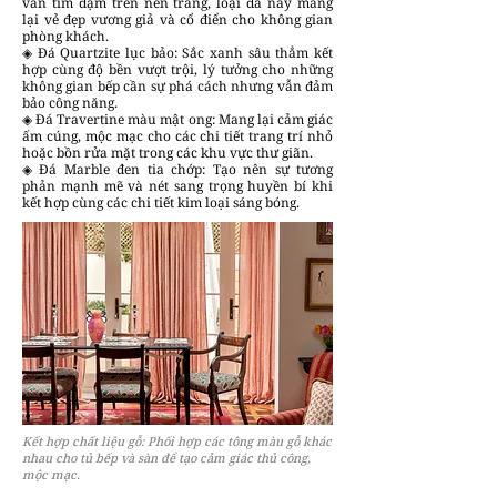
vân tím đậm trên nền trắng, loại đá này mang
lại vẻ đẹp vương giả và cổ điển cho không gian
phòng khách.
◈ Đá Quartzite lục bảo: Sắc xanh sâu thẳm kết
hợp cùng độ bền vượt trội, lý tưởng cho những
không gian bếp cần sự phá cách nhưng vẫn đảm
bảo công năng.
◈ Đá Travertine màu mật ong: Mang lại cảm giác
ấm cúng, mộc mạc cho các chi tiết trang trí nhỏ
hoặc bồn rửa mặt trong các khu vực thư giãn.
◈ Đá Marble đen tia chớp: Tạo nên sự tương
phản mạnh mẽ và nét sang trọng huyền bí khi
kết hợp cùng các chi tiết kim loại sáng bóng.
Kết hợp chất liệu gỗ: Phối hợp các tông màu gỗ khác
nhau cho tủ bếp và sàn để tạo cảm giác thủ công,
mộc mạc.