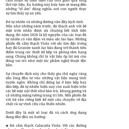
cảm nhận sự hiện diện của thời gian qua từng
thớ vật liệu. Xu hướng này hứa hẹn sẽ mang đến
những "tổ ấm" đúng nghĩa, nơi con người thực
sự tìm thấy sự an yên.
Đá tự nhiên và những đường vân đầy kịch tính
Nếu như những năm trước, đá thạch anh với bề
mặt trơn nhẵn được ưa chuộng bởi tính tiện
dụng, thì năm 2026 là kỷ nguyên của các loại đá
tự nhiên có vân đậm và màu sắc táo bạo. Những
phiến đá cẩm thạch Viola với sắc tím đặc trưng
hay đá Granite xanh lục bảo đang trở thành tiêu
điểm trong các thiết kế bếp và phòng tắm hạng
sang. Chúng không chỉ là vật liệu ốp lát mà còn
đóng vai trò như một tác phẩm nghệ thuật độc
bản.
Sự chuyển dịch này cho thấy gia chủ ngày càng
sẵn lòng đầu tư vào những vật liệu mang tính
tuyên ngôn. Không chỉ dừng lại ở bàn bếp hay
đảo bếp, đá tự nhiên hiện nay còn xuất hiện trên
các bề mặt nội thất như bàn trà, khung gương và
cả những mảng tường trang trí lớn. Mỗi phiến đá
với hệ vân riêng biệt kể một câu chuyện về địa
chất và sự vĩnh cửu của thiên nhiên.
Dưới đây là một số loại đá và cách ứng dụng
đang dẫn đầu xu hướng:
◈ Đá cẩm thạch Calacatta Viola: Với các đường