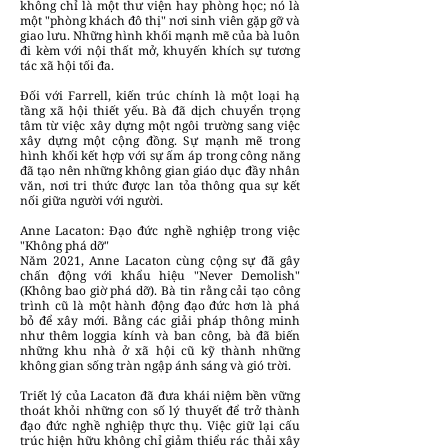
không chỉ là một thư viện hay phòng học; nó là
một "phòng khách đô thị" nơi sinh viên gặp gỡ và
giao lưu. Những hình khối mạnh mẽ của bà luôn
đi kèm với nội thất mở, khuyến khích sự tương
tác xã hội tối đa.
Đối với Farrell, kiến trúc chính là một loại hạ
tầng xã hội thiết yếu. Bà đã dịch chuyển trọng
tâm từ việc xây dựng một ngôi trường sang việc
xây dựng một cộng đồng. Sự mạnh mẽ trong
hình khối kết hợp với sự ấm áp trong công năng
đã tạo nên những không gian giáo dục đầy nhân
văn, nơi tri thức được lan tỏa thông qua sự kết
nối giữa người với người.
Anne Lacaton: Đạo đức nghề nghiệp trong việc
"Không phá dỡ"
Năm 2021, Anne Lacaton cùng cộng sự đã gây
chấn động với khẩu hiệu "Never Demolish"
(Không bao giờ phá dỡ). Bà tin rằng cải tạo công
trình cũ là một hành động đạo đức hơn là phá
bỏ để xây mới. Bằng các giải pháp thông minh
như thêm loggia kính và ban công, bà đã biến
những khu nhà ở xã hội cũ kỹ thành những
không gian sống tràn ngập ánh sáng và gió trời.
Triết lý của Lacaton đã đưa khái niệm bền vững
thoát khỏi những con số lý thuyết để trở thành
đạo đức nghề nghiệp thực thụ. Việc giữ lại cấu
trúc hiện hữu không chỉ giảm thiểu rác thải xây