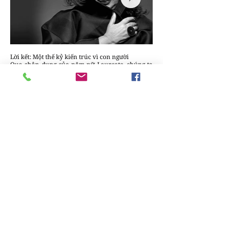
Lời kết: Một thế kỷ kiến trúc vì con người
Qua chân dung của năm nữ Laureate, chúng ta
thấy một bức tranh toàn cảnh về sự thay đổi của
ngành kiến trúc toàn cầu. Thế kỷ XXI không còn
là nơi của những cá nhân độc tôn, mà là thời đại
của những giá trị chung. Từ hình thái táo bạo
của Hadid đến đạo đức cải tạo của Lacaton, mỗi
người đã góp một viên gạch quan trọng để xây
dựng nên một môi trường sống bền vững hơn.
Tạp chí thiết kế DesignPlus tin rằng, những đóng
góp này sẽ tiếp tục là nguồn cảm hứng bất tận
cho thế hệ kiến trúc sư trẻ. Bởi suy cho cùng, giá
trị cao nhất của một công trình không nằm ở
chiều cao của nó, mà ở việc nó đã làm thay đổi
đời sống của con người theo hướng tốt đẹp hơn
như thế nào.