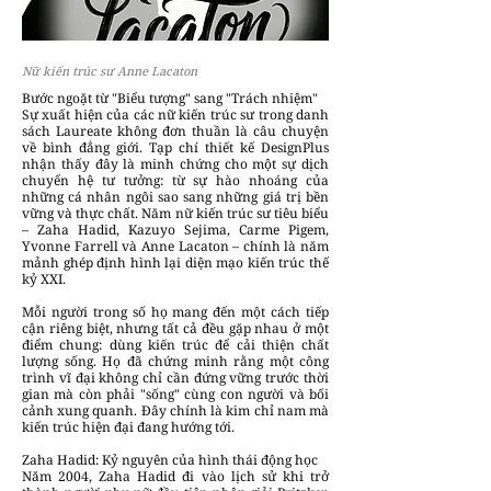
Nữ kiến trúc sư Anne Lacaton
Bước ngoặt từ "Biểu tượng" sang "Trách nhiệm"
Sự xuất hiện của các nữ kiến trúc sư trong danh
sách Laureate không đơn thuần là câu chuyện
về bình đẳng giới. Tạp chí thiết kế DesignPlus
nhận thấy đây là minh chứng cho một sự dịch
chuyển hệ tư tưởng: từ sự hào nhoáng của
những cá nhân ngôi sao sang những giá trị bền
vững và thực chất. Năm nữ kiến trúc sư tiêu biểu
– Zaha Hadid, Kazuyo Sejima, Carme Pigem,
Yvonne Farrell và Anne Lacaton – chính là năm
mảnh ghép định hình lại diện mạo kiến trúc thế
kỷ XXI.
Mỗi người trong số họ mang đến một cách tiếp
cận riêng biệt, nhưng tất cả đều gặp nhau ở một
điểm chung: dùng kiến trúc để cải thiện chất
lượng sống. Họ đã chứng minh rằng một công
trình vĩ đại không chỉ cần đứng vững trước thời
gian mà còn phải "sống" cùng con người và bối
cảnh xung quanh. Đây chính là kim chỉ nam mà
kiến trúc hiện đại đang hướng tới.
Zaha Hadid: Kỷ nguyên của hình thái động học
Năm 2004, Zaha Hadid đi vào lịch sử khi trở