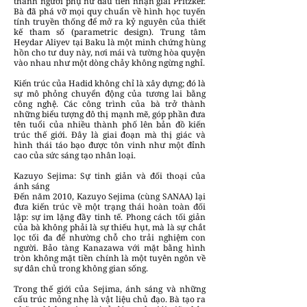
thành người phụ nữ đầu tiên nhận giải Pritzker.
Bà đã phá vỡ mọi quy chuẩn về hình học tuyến
tính truyền thống để mở ra kỷ nguyên của thiết
kế tham số (parametric design). Trung tâm
Heydar Aliyev tại Baku là một minh chứng hùng
hồn cho tư duy này, nơi mái và tường hòa quyện
vào nhau như một dòng chảy không ngừng nghỉ.
Kiến trúc của Hadid không chỉ là xây dựng; đó là
sự mô phỏng chuyển động của tương lai bằng
công nghệ. Các công trình của bà trở thành
những biểu tượng đô thị mạnh mẽ, góp phần đưa
tên tuổi của nhiều thành phố lên bản đồ kiến
trúc thế giới. Đây là giai đoạn mà thị giác và
hình thái táo bạo được tôn vinh như một đỉnh
cao của sức sáng tạo nhân loại.
Kazuyo Sejima: Sự tinh giản và đối thoại của
ánh sáng
Đến năm 2010, Kazuyo Sejima (cùng SANAA) lại
đưa kiến trúc về một trạng thái hoàn toàn đối
lập: sự im lặng đầy tinh tế. Phong cách tối giản
của bà không phải là sự thiếu hụt, mà là sự chắt
lọc tối đa để nhường chỗ cho trải nghiệm con
người. Bảo tàng Kanazawa với mặt bằng hình
tròn không mặt tiền chính là một tuyên ngôn về
sự dân chủ trong không gian sống.
Trong thế giới của Sejima, ánh sáng và những
cấu trúc mỏng nhẹ là vật liệu chủ đạo. Bà tạo ra