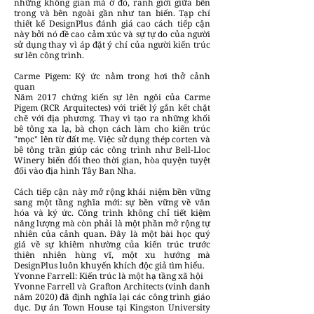
những không gian mà ở đó, ranh giới giữa bên
trong và bên ngoài gần như tan biến. Tạp chí
thiết kế DesignPlus đánh giá cao cách tiếp cận
này bởi nó đề cao cảm xúc và sự tự do của người
sử dụng thay vì áp đặt ý chí của người kiến trúc
sư lên công trình.
Carme Pigem: Ký ức nằm trong hơi thở cảnh
quan
Năm 2017 chứng kiến sự lên ngôi của Carme
Pigem (RCR Arquitectes) với triết lý gắn kết chặt
chẽ với địa phương. Thay vì tạo ra những khối
bê tông xa lạ, bà chọn cách làm cho kiến trúc
"mọc" lên từ đất mẹ. Việc sử dụng thép corten và
bê tông trần giúp các công trình như Bell-Lloc
Winery biến đổi theo thời gian, hòa quyện tuyệt
đối vào địa hình Tây Ban Nha.
Cách tiếp cận này mở rộng khái niệm bền vững
sang một tầng nghĩa mới: sự bền vững về văn
hóa và ký ức. Công trình không chỉ tiết kiệm
năng lượng mà còn phải là một phần mở rộng tự
nhiên của cảnh quan. Đây là một bài học quý
giá về sự khiêm nhường của kiến trúc trước
thiên nhiên hùng vĩ, một xu hướng mà
DesignPlus luôn khuyến khích độc giả tìm hiểu.
Yvonne Farrell: Kiến trúc là một hạ tầng xã hội
Yvonne Farrell và Grafton Architects (vinh danh
năm 2020) đã định nghĩa lại các công trình giáo
dục. Dự án Town House tại Kingston University