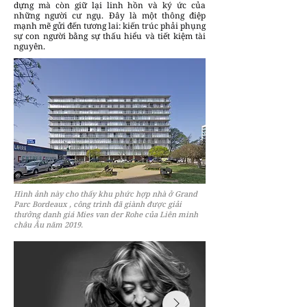
dựng mà còn giữ lại linh hồn và ký ức của
những người cư ngụ. Đây là một thông điệp
mạnh mẽ gửi đến tương lai: kiến trúc phải phụng
sự con người bằng sự thấu hiểu và tiết kiệm tài
nguyên.
Hình ảnh này cho thấy khu phức hợp nhà ở Grand
Parc Bordeaux , công trình đã giành được giải
thưởng danh giá Mies van der Rohe của Liên minh
châu Âu năm 2019.