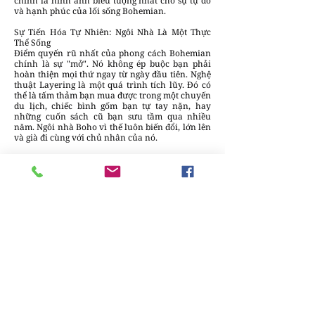
chính là hình ảnh biểu tượng nhất cho sự tự do
và hạnh phúc của lối sống Bohemian.
Sự Tiến Hóa Tự Nhiên: Ngôi Nhà Là Một Thực
Thể Sống
Điểm quyến rũ nhất của phong cách Bohemian
chính là sự "mở". Nó không ép buộc bạn phải
hoàn thiện mọi thứ ngay từ ngày đầu tiên. Nghệ
thuật Layering là một quá trình tích lũy. Đó có
thể là tấm thảm bạn mua được trong một chuyến
du lịch, chiếc bình gốm bạn tự tay nặn, hay
những cuốn sách cũ bạn sưu tầm qua nhiều
năm. Ngôi nhà Boho vì thế luôn biến đổi, lớn lên
và già đi cùng với chủ nhân của nó.
Sự sắp đặt này cho phép mỗi món đồ đều có một
vị trí xứng đáng, dù chúng có thể không cùng
một bộ hay một thời kỳ thiết kế. Chính sự phóng
khoáng này tạo nên sự thoải mái tuyệt đối cho
người ở. Bạn không cần phải lo lắng về một vết
xước trên sàn gỗ hay một chút sờn cũ của tấm
vải bọc sofa, bởi trong thế giới của Boho, vẻ đẹp
nằm ở sự trải nghiệm và sự sống thật sự diễn ra
bên trong những bức tường đó.
Nghệ thuật lớp chồng lớp trong phong cách
Bohemian Việt không chỉ là một kỹ thuật trang
trí, mà là một hành trình tìm về với thiên nhiên,
với bản sắc và sự tự do bên trong mỗi con người.
Bằng cách kết hợp khéo léo giữa những giá trị