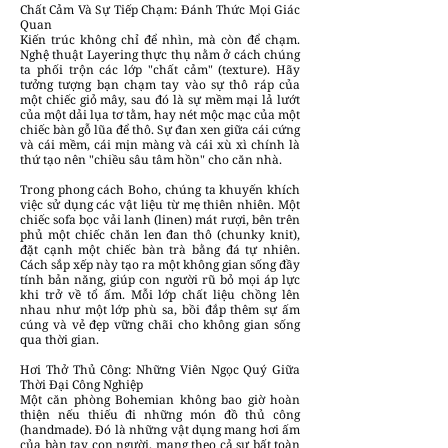
Chất Cảm Và Sự Tiếp Chạm: Đánh Thức Mọi Giác
Quan
Kiến trúc không chỉ để nhìn, mà còn để chạm.
Nghệ thuật Layering thực thụ nằm ở cách chúng
ta phối trộn các lớp "chất cảm" (texture). Hãy
tưởng tượng bạn chạm tay vào sự thô ráp của
một chiếc giỏ mây, sau đó là sự mềm mại lả lướt
của một dải lụa tơ tằm, hay nét mộc mạc của một
chiếc bàn gỗ lũa để thô. Sự đan xen giữa cái cứng
và cái mềm, cái mịn màng và cái xù xì chính là
thứ tạo nên "chiều sâu tâm hồn" cho căn nhà.
Trong phong cách Boho, chúng ta khuyến khích
việc sử dụng các vật liệu từ mẹ thiên nhiên. Một
chiếc sofa bọc vải lanh (linen) mát rượi, bên trên
phủ một chiếc chăn len đan thô (chunky knit),
đặt cạnh một chiếc bàn trà bằng đá tự nhiên.
Cách sắp xếp này tạo ra một không gian sống đầy
tính bản năng, giúp con người rũ bỏ mọi áp lực
khi trở về tổ ấm. Mỗi lớp chất liệu chồng lên
nhau như một lớp phù sa, bồi đắp thêm sự ấm
cúng và vẻ đẹp vững chãi cho không gian sống
qua thời gian.
Hơi Thở Thủ Công: Những Viên Ngọc Quý Giữa
Thời Đại Công Nghiệp
Một căn phòng Bohemian không bao giờ hoàn
thiện nếu thiếu đi những món đồ thủ công
(handmade). Đó là những vật dụng mang hơi ấm
của bàn tay con người, mang theo cả sự bất toàn