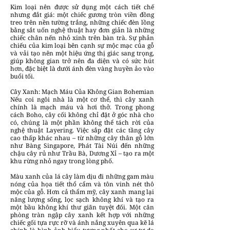
Kim loại nên được sử dụng một cách tiết chế
nhưng đắt giá: một chiếc gương tròn viền đồng
treo trên nền tường trắng, những chiếc đèn lồng
bằng sắt uốn nghệ thuật hay đơn giản là những
chiếc chân nến nhỏ xinh trên bàn trà. Sự phản
chiếu của kim loại bên cạnh sự mộc mạc của gỗ
và vải tạo nên một hiệu ứng thị giác sang trọng,
giúp không gian trở nên đa diện và có sức hút
hơn, đặc biệt là dưới ánh đèn vàng huyền ảo vào
buổi tối.
Cây Xanh: Mạch Máu Của Không Gian Bohemian
Nếu coi ngôi nhà là một cơ thể, thì cây xanh
chính là mạch máu và hơi thở. Trong phong
cách Boho, cây cối không chỉ đặt ở góc nhà cho
có, chúng là một phần không thể tách rời của
nghệ thuật Layering. Việc sắp đặt các tầng cây
cao thấp khác nhau – từ những cây thân gỗ lớn
như Bàng Singapore, Phát Tài Núi đến những
chậu cây rủ như Trầu Bà, Dương Xỉ – tạo ra một
khu rừng nhỏ ngay trong lòng phố.
Màu xanh của lá cây làm dịu đi những gam màu
nóng của họa tiết thổ cẩm và tôn vinh nét thô
mộc của gỗ. Hơn cả thẩm mỹ, cây xanh mang lại
năng lượng sống, lọc sạch không khí và tạo ra
một bầu không khí thư giãn tuyệt đối. Một căn
phòng tràn ngập cây xanh kết hợp với những
chiếc gối tựa rực rỡ và ánh nắng xuyên qua kẽ lá