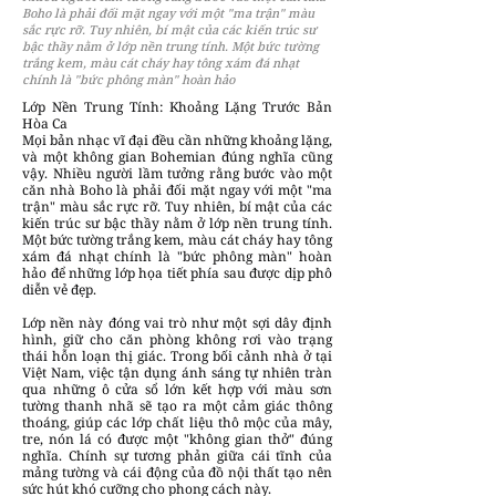
Boho là phải đối mặt ngay với một "ma trận" màu
sắc rực rỡ. Tuy nhiên, bí mật của các kiến trúc sư
bậc thầy nằm ở lớp nền trung tính. Một bức tường
trắng kem, màu cát cháy hay tông xám đá nhạt
chính là "bức phông màn" hoàn hảo
Lớp Nền Trung Tính: Khoảng Lặng Trước Bản
Hòa Ca
Mọi bản nhạc vĩ đại đều cần những khoảng lặng,
và một không gian Bohemian đúng nghĩa cũng
vậy. Nhiều người lầm tưởng rằng bước vào một
căn nhà Boho là phải đối mặt ngay với một "ma
trận" màu sắc rực rỡ. Tuy nhiên, bí mật của các
kiến trúc sư bậc thầy nằm ở lớp nền trung tính.
Một bức tường trắng kem, màu cát cháy hay tông
xám đá nhạt chính là "bức phông màn" hoàn
hảo để những lớp họa tiết phía sau được dịp phô
diễn vẻ đẹp.
Lớp nền này đóng vai trò như một sợi dây định
hình, giữ cho căn phòng không rơi vào trạng
thái hỗn loạn thị giác. Trong bối cảnh nhà ở tại
Việt Nam, việc tận dụng ánh sáng tự nhiên tràn
qua những ô cửa sổ lớn kết hợp với màu sơn
tường thanh nhã sẽ tạo ra một cảm giác thông
thoáng, giúp các lớp chất liệu thô mộc của mây,
tre, nón lá có được một "không gian thở" đúng
nghĩa. Chính sự tương phản giữa cái tĩnh của
mảng tường và cái động của đồ nội thất tạo nên
sức hút khó cưỡng cho phong cách này.