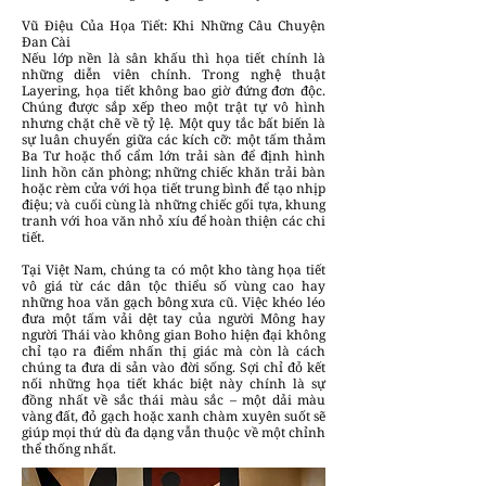
Vũ Điệu Của Họa Tiết: Khi Những Câu Chuyện
Đan Cài
Nếu lớp nền là sân khấu thì họa tiết chính là
những diễn viên chính. Trong nghệ thuật
Layering, họa tiết không bao giờ đứng đơn độc.
Chúng được sắp xếp theo một trật tự vô hình
nhưng chặt chẽ về tỷ lệ. Một quy tắc bất biến là
sự luân chuyển giữa các kích cỡ: một tấm thảm
Ba Tư hoặc thổ cẩm lớn trải sàn để định hình
linh hồn căn phòng; những chiếc khăn trải bàn
hoặc rèm cửa với họa tiết trung bình để tạo nhịp
điệu; và cuối cùng là những chiếc gối tựa, khung
tranh với hoa văn nhỏ xíu để hoàn thiện các chi
tiết.
Tại Việt Nam, chúng ta có một kho tàng họa tiết
vô giá từ các dân tộc thiểu số vùng cao hay
những hoa văn gạch bông xưa cũ. Việc khéo léo
đưa một tấm vải dệt tay của người Mông hay
người Thái vào không gian Boho hiện đại không
chỉ tạo ra điểm nhấn thị giác mà còn là cách
chúng ta đưa di sản vào đời sống. Sợi chỉ đỏ kết
nối những họa tiết khác biệt này chính là sự
đồng nhất về sắc thái màu sắc – một dải màu
vàng đất, đỏ gạch hoặc xanh chàm xuyên suốt sẽ
giúp mọi thứ dù đa dạng vẫn thuộc về một chỉnh
thể thống nhất.