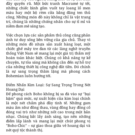
đầy quyến rũ. Một bức tranh Macramé tự tết,
những chiếc bình gốm vuốt tay loang lổ men
màu hay một bộ rèm cửa bằng đăng ten thủ
công. Những món đồ này không chỉ là vật trang
trí, chúng là những chứng nhân cho sự tỉ mỉ và
niềm đam mê sáng tạo.
Việc chọn lựa các sản phẩm thủ công cũng phản
ánh tư duy sống bền vững của gia chủ. Thay vì
những món đồ nhựa sản xuất hàng loạt, một
chiếc ghế mây tre đan từ các làng nghề truyền
thống Việt Nam sẽ mang lại một giá trị thẩm mỹ
hoàn toàn khác biệt. Chúng có khả năng tự kể
chuyện, tự tỏa sáng mà không cần đến sự hỗ trợ
của những thiết bị công nghệ đắt tiền. Đó chính
là sự sang trọng thầm lặng mà phong cách
Bohemian luôn hướng tới.
Điểm Nhấn Kim Loại: Sự Sang Trọng Trong Nét
Hoang Dại
Để phong cách Boho không bị sa đà vào sự "bụi
bặm" quá mức, sự xuất hiện của kim loại chính
là một nét chấm phá đầy tinh tế. Những gam
màu ấm như đồng thau, vàng đồng hay đồng cổ
đóng vai trò như những nốt cao trong một bản
nhạc. Chúng bắt lấy ánh sáng, tạo nên những
điểm lấp lánh và mang lại một chút phong vị
"Boho-Chic" – sự giao thoa giữa vẻ hoang dại và
nét quý tộc thành thị.