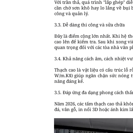
Với trần thả, quá trình "lắp ghép" d
cần chờ sơn khô hay lo lắng về bụi 
công và quản lý.
3.3. Dễ dàng thi công và sửa chữa
Đây là điểm cộng lớn nhất. Khi hệ th
cao lên để kiểm tra. Sau khi xong vi
quan trọng đối với các tòa nhà văn p
3.4. Khả năng cách âm, cách nhiệt vư
Thạch cao là vật liệu có cấu trúc lỗ 
W/m.K$) giúp ngăn chặn sức nóng từ
năng đáng kể.
3.5. Đáp ứng đa dạng phong cách th
Năm 2026, các tấm thạch cao thả khô
đá, vân gỗ, in nổi 3D hoặc ánh kim l