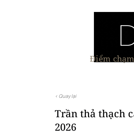
Điểm chạm 
Trang chủ
Nội Thất
Kiến Trúc
< Quay lại
Trần thả thạch c
2026