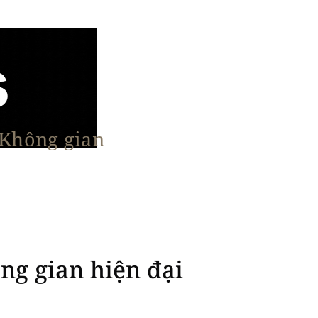
 Không gian
n Nổi Bật
Vật Liệu & Giải Pháp
More
ng gian hiện đại