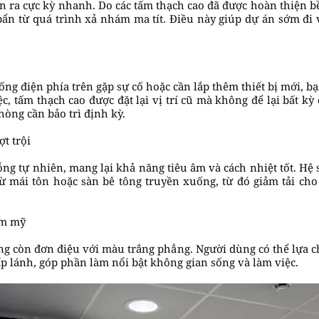
iễn ra cực kỳ nhanh. Do các tấm thạch cao đã được hoàn thiện b
bẩn từ quá trình xả nhám ma tít. Điều này giúp dự án sớm đi 
ống điện phía trên gặp sự cố hoặc cần lắp thêm thiết bị mới, b
ệc, tấm thạch cao được đặt lại vị trí cũ mà không để lại bất k
hòng cần bảo trì định kỳ.
ợt trội
rỗng tự nhiên, mang lại khả năng tiêu âm và cách nhiệt tốt. Hệ 
 mái tôn hoặc sàn bê tông truyền xuống, từ đó giảm tải cho 
ẩm mỹ
ng còn đơn điệu với màu trắng phẳng. Người dùng có thể lựa 
ấp lánh, góp phần làm nổi bật không gian sống và làm việc.