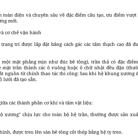
ìn toàn diện và chuyên sâu về đặc điểm cấu tạo, ưu điểm vượt 
ựng mới.
 và cơ chế vận hành
n trang trí được lắp đặt bằng cách gác các tấm thạch cao đã
ra một mặt phẳng mịn như đúc bê tông), trần thả có đặc điểm
ề mặt trần thành các ô vuông hoặc ô chữ nhật đều đặn (thư
bắt nguồn từ chính thao tác thi công: Sau khi hệ khung xương 
ô lưới đã tạo sẵn.
giữa các thành phần cơ khí và tấm vật liệu:
bộ xương" chịu lực cho toàn bộ hệ trần, thường được sản x
ính, được treo lên sàn bê tông cốt thép bằng hệ ty treo.