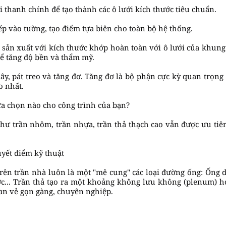
i thanh chính để tạo thành các ô lưới kích thước tiêu chuẩn.
p vào tường, tạo điểm tựa biên cho toàn bộ hệ thống.
c sản xuất với kích thước khớp hoàn toàn với ô lưới của khu
để tăng độ bền và thẩm mỹ.
ây, pát treo và tăng đơ. Tăng đơ là bộ phận cực kỳ quan trọng
o nhất.
Lựa chọn nào cho công trình của bạn?
như trần nhôm, trần nhựa, trần thả thạch cao vẫn được ưu tiên?
uyết điểm kỹ thuật
 trên trần nhà luôn là một "mê cung" các loại đường ống: Ống 
ớc... Trần thả tạo ra một khoảng không lưu không (plenum) h
gian vẻ gọn gàng, chuyên nghiệp.