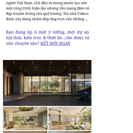
người Việt Nam, chủ đầu tư mong muốn tạo nên 
một công trình hiện đại nhưng vẫn mang đậm vẻ 
đẹp truyền thống của quê hương. Tòa nhà Fideco 
được xây dựng nhằm đáp ứng trọn vẹn những kỳ 
vọng đó.

Bạn đang ấp ủ một ý tưởng, một dự án
Đây là công trình văn phòng cho thuê tọa lạc tại 
nội thất, kiến trúc & thiết kế...cần được tư
khu vực trung tâm Quận 1, TP. Hồ Chí Minh. Dự 
vấn chuyên sâu?
KẾT NỐI NGAY
án gồm 7 tầng nổi và 2 tầng hầm, với tổng diện 
tích sàn 1.600 m², mỗi tầng rộng 200 m², hướng 
đến sự sang trọng và tinh tế, đáp ứng tiêu chuẩn 
văn phòng hạng A. Kiến trúc mặt ngoài được 
thiết kế dựa trên hình thái tự nhiên của những 
thửa ruộng bậc thang, kết hợp hệ cửa plexiglass 
trong suốt và mặt đứng hai lớp (double-skin 
facade) tạo nên những đường sóng lớn đầy ấn 
tượng.

Trong dự án này, The Modern Touch đảm nhiệm 
thiết kế nội thất từ tầng 1 đến tầng 7, dựa trên 
concept ruộng bậc thang. Thông qua đó, chúng 
tôi mong muốn khẳng định và truyền tải rằng 
hình ảnh quê hương vẫn luôn đẹp đẽ, hài hòa 
ngay cả khi được kết hợp cùng những vật liệu 
hiện đại.