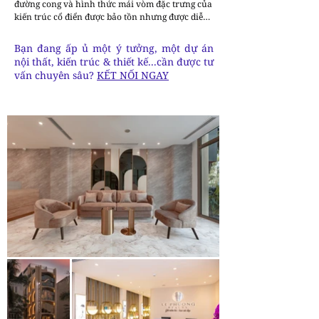
đường cong và hình thức mái vòm đặc trưng của 
kiến trúc cổ điển được bảo tồn nhưng được diễn 
giải lại và tích hợp trực tiếp vào khung kết cấu 
và tổ chức không gian của tòa nhà, thay vì chỉ là 
Bạn đang ấp ủ một ý tưởng, một dự án
sự trang trí bề mặt. Việc lựa chọn mặt tiền màu 
nội thất, kiến trúc & thiết kế...cần được tư
vàng đặc trưng, gợi nhớ đến những biệt thự Pháp 
vấn chuyên sâu?
KẾT NỐI NGAY
lịch sử, gợi lên cảm giác hoài niệm đồng thời cho 
phép tòa nhà hài hòa với môi trường đô thị xung 
quanh. Các kỹ thuật xây dựng hiện đại, như việc 
sử dụng vật liệu bền vững và tối ưu hóa ánh 
sáng tự nhiên, cũng được tích hợp để đảm bảo 
hiệu quả vận hành lâu dài.

Dự án này không chỉ đáp ứng các kỳ vọng về mặt 
thẩm mỹ mà còn được thiết kế linh hoạt để phù 
hợp với chức năng kép vừa là spa vừa là văn 
phòng. Các không gian nội thất được tối ưu hóa 
cẩn thận nhằm tạo ra trải nghiệm sang trọng 
nhưng thoải mái cho khách hàng đồng thời đảm 
bảo hoạt động trơn tru và hiệu quả. Thay vì đặt 
các yếu tố cổ điển và hiện đại đối lập nhau, thiết 
kế đã chứng minh cách mà những khía cạnh 
này có thể bổ sung cho nhau, tạo nên vẻ đẹp 
vượt thời gian và hiệu quả chức năng.
