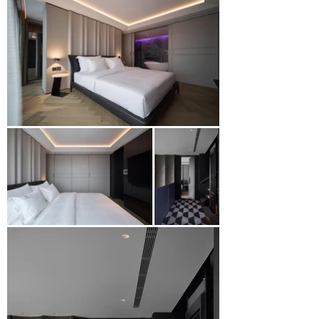
Bejarry.

Đây là không gian mà mỗi góc đều được định 
hình bởi tư duy tự do và phá cách. Một nơi 
không chỉ để sống, mà còn để ngắm nhìn, chiêm 
nghiệm và khẳng định bản sắc. Bởi với những 
người kiến tạo tương lai, ngôi nhà không đơn 
thuần là chốn về, mà là một tuyên ngôn về 
chính con người họ.