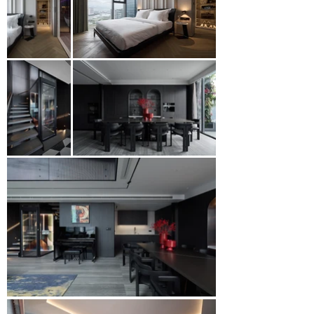
trò chuyện và một không gian với thiết kế đảm 
bảo sự riêng tư cho chủ nhân ngôi nhà.

Ngay khi bước vào cửa chính sẽ thấy ngay hệ tủ 
trưng bày bảo quản rượu vang bằng kính siêu 
trong ngăn cách lối vào sảnh và phòng làm việc. 
Là một vị khách yêu âm nhạc, lấy ý tưởng từ các 
phím đàn rơi theo nhịp điệu cho hệ vách thông 
tầng, đó là sự kết hợp giữa các khối được bo cong 
nhẹ nhàng phủ lên lớp sơn kim loại mạnh mẽ 
tạo nên điểm nhấn đặc biệt cho không gian. Mỗi 
góc nhà đều mang tính thẩm mỹ cao, toát lên sự 
sang trọng. 

Trong khi không gian sinh hoạt sử dụng màu tối 
mạnh mẽ là chủ đạo thì phòng ngủ sẽ mang bầu 
không khí ấm áp hơn. Vách bọc da kết hợp với 
cửa lùa phòng tắm được xử lí khéo léo tạo nên 
nét đẹp sang trọng, mềm mại. Bồn tắm được đặt 
vị trí hợp lí có thể nằm thư giãn, ngắm nhìn 
thành phố xuyên qua hệ vách kính phòng ngủ 
mà vẫn giữ được sự riêng tư. 

Ở tầng trên, căn hộ penthouse mở ra một khu 
vườn sân thượng rộng lớn. Biến tấu không gian 
sân vườn đơn điệu trở thành một “private 
lounge” mang đậm tính giải trí và một phòng 
cigar lounge với bộ ghế sofa phá cách đến từ De 