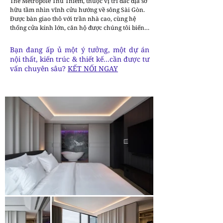
The Metropole Thủ Thiêm, thuộc vị trí đắc địa sở 
hữu tầm nhìn vĩnh cửu hướng về sông Sài Gòn.  
Được bàn giao thô với trần nhà cao, cùng hệ 
thống cửa kính lớn, căn hộ được chúng tôi biến 
tấu trở thành một căn duplex penthouse, mở 
rộng không gian tối đa, mang đến trải nghiệm 
Bạn đang ấp ủ một ý tưởng, một dự án
sống xa xỉ, đẳng cấp.

nội thất, kiến trúc & thiết kế...cần được tư
Giữa tầng cao, nơi ánh sáng và không khí giao 
vấn chuyên sâu?
KẾT NỐI NGAY
thoa, căn penthouse này hiện diện như một biểu 
tượng của sự mạnh mẽ và sáng tạo. Tông màu tối 
được sử dụng không phải để che giấu, mà để làm 
nền cho những chi tiết độc bản – từ chiếc đèn 
chùm như một tác phẩm điêu khắc cho đến 
phòng rượu như một bức tranh sống động.

Các nhà thiết kế đã có sự kết hợp giữa các sắc 
thái đậm nhạt luân phiên của tông đen huyền bí, 
cùng sự khác biệt giữa các bề mặt vật liệu như 
gỗ, sơn kim loại,… tăng thêm tính linh hoạt cho 
không gian.

Dựa trên thói quen hàng ngày của chủ nhà, 
chúng tôi đã sắp xếp, bố trí nội thất theo trình tự 
để tối đa hóa tầm nhìn và chất lượng ánh sáng. 
Căn hộ độc đáo này được chia thành hai không 
gian sống riêng biệt: một không gian sinh hoạt 
chung được trang bị đầy đủ tiện nghi để giao lưu, 