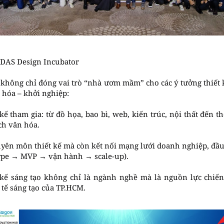
 VDAS Design Incubator
không chỉ đóng vai trò “nhà ươm mầm” cho các ý tưởng thiết k
n hóa – khởi nghiệp:
kế tham gia: từ đồ họa, bao bì, web, kiến trúc, nội thất đến 
ịch văn hóa.
uyên môn thiết kế mà còn kết nối mạng lưới doanh nghiệp, đầu
ype → MVP → vận hành → scale-up).
kế sáng tạo không chỉ là ngành nghề mà là nguồn lực chiến
tế sáng tạo của TP.HCM.