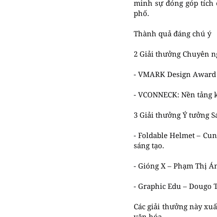
minh sự đóng góp tích c
phố.
Thành quả đáng chú ý
2 Giải thưởng Chuyên ng
- VMARK Design Award &
- VCONNECK: Nền tảng kế
3 Giải thưởng Ý tưởng Sá
- Foldable Helmet – Cu
sáng tạo.
- Gióng X – Phạm Thị Án
- Graphic Edu – Dougo T
Các giải thưởng này xuấ
văn hóa.