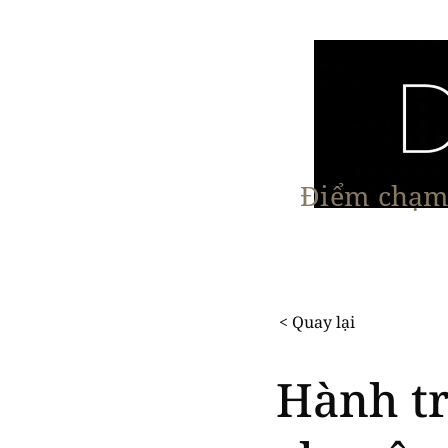
Điểm chạm 
Trang chủ
Nội Thất
Kiến Trúc
< Quay lại
Hành tr