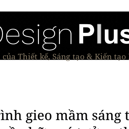
của Thiết kế, Sáng tạo & Kiến tạo
Tạo Dáng Sản Phẩm
Đối thoại & Tầm nhìn
Dự Á
ình gieo mầm sáng t