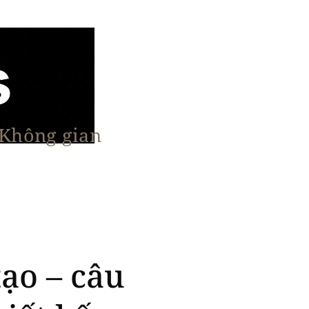
 Không gian
n Nổi Bật
Vật Liệu & Giải Pháp
More
ạo – câu