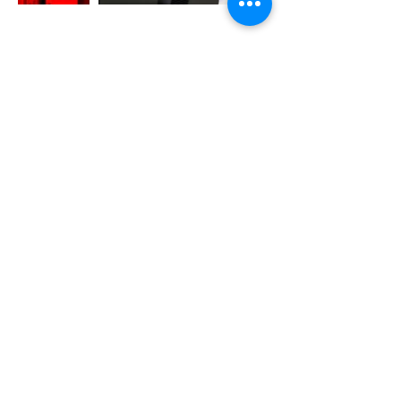
thanh hiền
Chúng tôi luôn sẵn lòng lắng nghe và đưa
những câu chuyện sáng tạo & tin tức của
bạn đến gần hơn với cộng đồng.
Gửi bài viết tại đây
để cùng DesignPlus
lan tỏa những giá trị thiết kế bền vững
Bài đăng gần đây