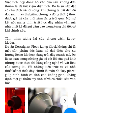
Việc tích hợp đồng hồ vào đèn sàn không đơn
thuần là để tiết kiệm diện tích. Đó là sự sắp đặt
có chủ đích về lối sống: khi chúng ta bật đèn để
đọc sách hay thư giãn, chúng ta đồng thời ý thức
được giá trị của thời gian đang trôi qua. Một sự
kết nối mang tính triết học đầy nhân văn mà
nhà thiết kế đã gửi gắm vào trong từng chi tiết cơ
khí chính xác.
Tầm nhìn tương lai của phong cách Retro-
Modern
Dự án Nostalgian Floor Lamp Clock không chỉ là
một sản phẩm độc bản; nó đại diện cho xu
hướng Retro-Modern đang trỗi dậy mạnh mẽ. Đó
là sự trân trọng những giá trị cốt lõi của quá khứ
nhưng được thực thi bằng công nghệ và vật liệu
của tương lai. Với những kiến trúc sư và nhà
thiết kế nội thất, đây chính là món đồ "key piece"
giúp định hình cá tính cho không gian, khẳng
định một gu thẩm mỹ tinh tế và có chiều sâu văn
hóa.