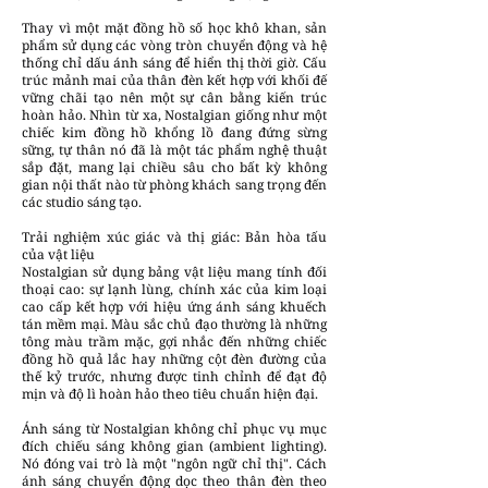
Thay vì một mặt đồng hồ số học khô khan, sản
phẩm sử dụng các vòng tròn chuyển động và hệ
thống chỉ dấu ánh sáng để hiển thị thời giờ. Cấu
trúc mảnh mai của thân đèn kết hợp với khối đế
vững chãi tạo nên một sự cân bằng kiến trúc
hoàn hảo. Nhìn từ xa, Nostalgian giống như một
chiếc kim đồng hồ khổng lồ đang đứng sừng
sững, tự thân nó đã là một tác phẩm nghệ thuật
sắp đặt, mang lại chiều sâu cho bất kỳ không
gian nội thất nào từ phòng khách sang trọng đến
các studio sáng tạo.
Trải nghiệm xúc giác và thị giác: Bản hòa tấu
của vật liệu
Nostalgian sử dụng bảng vật liệu mang tính đối
thoại cao: sự lạnh lùng, chính xác của kim loại
cao cấp kết hợp với hiệu ứng ánh sáng khuếch
tán mềm mại. Màu sắc chủ đạo thường là những
tông màu trầm mặc, gợi nhắc đến những chiếc
đồng hồ quả lắc hay những cột đèn đường của
thế kỷ trước, nhưng được tinh chỉnh để đạt độ
mịn và độ lì hoàn hảo theo tiêu chuẩn hiện đại.
Ánh sáng từ Nostalgian không chỉ phục vụ mục
đích chiếu sáng không gian (ambient lighting).
Nó đóng vai trò là một "ngôn ngữ chỉ thị". Cách
ánh sáng chuyển động dọc theo thân đèn theo