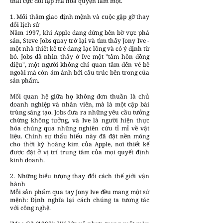
thái cực đối lập mà hòa quyện làm một.
1. Mối thâm giao định mệnh và cuộc gặp gỡ thay
đổi lịch sử
Năm 1997, khi Apple đang đứng bên bờ vực phá
sản, Steve Jobs quay trở lại và tìm thấy Jony Ive -
một nhà thiết kế trẻ đang lạc lõng và có ý định từ
bỏ. Jobs đã nhìn thấy ở Ive một "tâm hồn đồng
điệu", một người không chỉ quan tâm đến vẻ bề
ngoài mà còn ám ảnh bởi cấu trúc bên trong của
sản phẩm.
Mối quan hệ giữa họ không đơn thuần là chủ
doanh nghiệp và nhân viên, mà là một cặp bài
trùng sáng tạo. Jobs đưa ra những yêu cầu tưởng
chừng không tưởng, và Ive là người hiện thực
hóa chúng qua những nghiên cứu tỉ mỉ về vật
liệu. Chính sự thấu hiểu này đã đặt nền móng
cho thời kỳ hoàng kim của Apple, nơi thiết kế
được đặt ở vị trí trung tâm của mọi quyết định
kinh doanh.
2. Những biểu tượng thay đổi cách thế giới vận
hành
Mỗi sản phẩm qua tay Jony Ive đều mang một sứ
mệnh: Định nghĩa lại cách chúng ta tương tác
với công nghệ.