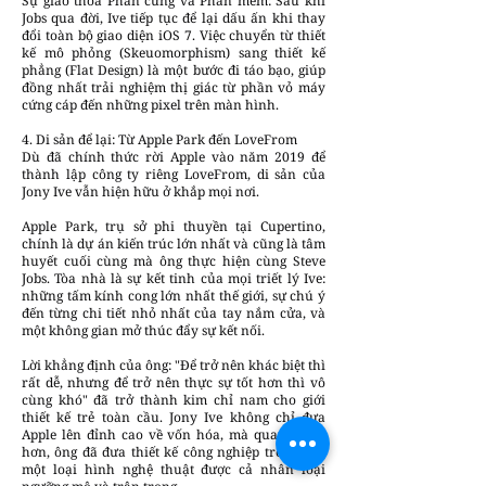
Sự giao thoa Phần cứng và Phần mềm: Sau khi
Jobs qua đời, Ive tiếp tục để lại dấu ấn khi thay
đổi toàn bộ giao diện iOS 7. Việc chuyển từ thiết
kế mô phỏng (Skeuomorphism) sang thiết kế
phẳng (Flat Design) là một bước đi táo bạo, giúp
đồng nhất trải nghiệm thị giác từ phần vỏ máy
cứng cáp đến những pixel trên màn hình.
4. Di sản để lại: Từ Apple Park đến LoveFrom
Dù đã chính thức rời Apple vào năm 2019 để
thành lập công ty riêng LoveFrom, di sản của
Jony Ive vẫn hiện hữu ở khắp mọi nơi.
Apple Park, trụ sở phi thuyền tại Cupertino,
chính là dự án kiến trúc lớn nhất và cũng là tâm
huyết cuối cùng mà ông thực hiện cùng Steve
Jobs. Tòa nhà là sự kết tinh của mọi triết lý Ive:
những tấm kính cong lớn nhất thế giới, sự chú ý
đến từng chi tiết nhỏ nhất của tay nắm cửa, và
một không gian mở thúc đẩy sự kết nối.
Lời khẳng định của ông: "Để trở nên khác biệt thì
rất dễ, nhưng để trở nên thực sự tốt hơn thì vô
cùng khó" đã trở thành kim chỉ nam cho giới
thiết kế trẻ toàn cầu. Jony Ive không chỉ đưa
Apple lên đỉnh cao về vốn hóa, mà quan trọng
hơn, ông đã đưa thiết kế công nghiệp trở thành
một loại hình nghệ thuật được cả nhân loại