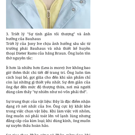
3. Triết lý "Sự tinh giản tối thượng" và ảnh
hưởng của Bauhaus
Triết lý của Jony Ive chịu ảnh hưởng sâu sắc từ
trường phái Bauhaus và nhà thiết kế huyền
thoại Dieter Rams của hãng Braun. Ông luôn tôn
thờ nguyên tắc:
Ít hơn là nhiều hơn (Less is more): Ive không bao
giờ thêm thắt chi tiết để trang trí. Ông luôn tìm
cách loại bỏ, gọt giũa cho đến khi sản phẩm chỉ
còn lại những gì thiết yếu nhất. Sự đơn giản của
ông đạt đến mức độ thượng thừa, nơi mà người
dùng cảm thấy "tự nhiên như nó vốn phải thế".
Sự trung thực của vật liệu: Đây là đặc điểm nhận
dạng rõ nét nhất của Ive. Ông cực kỳ khắt khe
trong việc chọn vật liệu. Khi làm việc với nhôm,
ông muốn nó phải toát lên vẻ lạnh lùng nhưng
đẳng cấp của kim loại; khi dùng kính, ông muốn
sự xuyên thấu hoàn hảo.