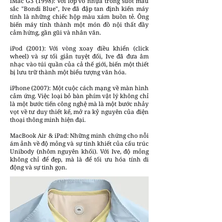
iMac G3 (1998): Với lớp vỏ nhựa trong suốt màu
sắc "Bondi Blue", Ive đã đập tan định kiến máy
tính là những chiếc hộp màu xám buồn tẻ. Ông
biến máy tính thành một món đồ nội thất đầy
cảm hứng, gần gũi và nhân văn.
iPod (2001): Với vòng xoay điều khiển (click
wheel) và sự tối giản tuyệt đối, Ive đã đưa âm
nhạc vào túi quần của cả thế giới, biến một thiết
bị lưu trữ thành một biểu tượng văn hóa.
iPhone (2007): Một cuộc cách mạng về màn hình
cảm ứng. Việc loại bỏ bàn phím vật lý không chỉ
là một bước tiến công nghệ mà là một bước nhảy
vọt về tư duy thiết kế, mở ra kỷ nguyên của điện
thoại thông minh hiện đại.
MacBook Air & iPad: Những minh chứng cho nỗi
ám ảnh về độ mỏng và sự tinh khiết của cấu trúc
Unibody (nhôm nguyên khối). Với Ive, độ mỏng
không chỉ để đẹp, mà là để tối ưu hóa tính di
động và sự tinh gọn.