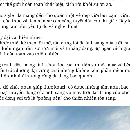
t thế giới hoàn toàn khác biệt, tách rời khỏi sự ồn ào.
 style) đã mang đến cho quán một vẻ đẹp vừa bụi bặm, vừa s
 của thực vật tạo nên sự cân bằng tuyệt đối cho thị giác. Đây
ững tâm hồn yêu tự do và nghệ thuật.
ng đại và thiên nhiên
ợc thiết kế theo lối mở, tận dụng tối đa ánh sáng mặt trời và
n luôn ngập tràn sự tươi mới và thoáng đãng. Sự ngăn cách g
h hoàn toàn vào thiên nhiên.
 trình đều mang tính chọn lọc cao, ưu tiên sự mộc mạc và bền 
 kiến trúc đương đại vững chãi nhưng không kém phần mềm mạ
a hệ sinh thái xương rồng đa dạng bao quanh.
ao độ khác nhau giúp thực khách có được những tầm nhìn bao qu
 sự chuyển động của ánh sáng và mây trời đặc trưng của phố 
úc đóng vai trò là "phông nền" cho thiên nhiên tỏa sáng.