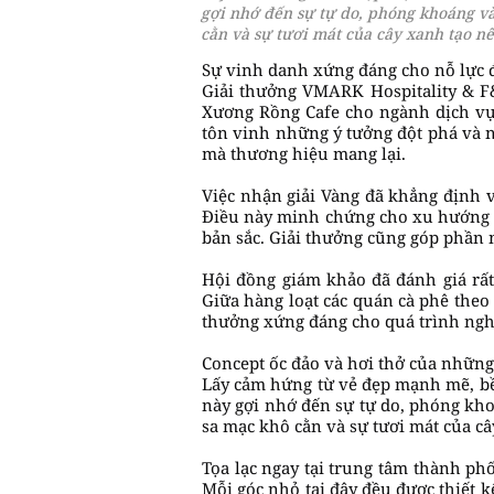
gợi nhớ đến sự tự do, phóng khoáng và
cằn và sự tươi mát của cây xanh tạo nê
Sự vinh danh xứng đáng cho nỗ lực đ
Giải thưởng VMARK Hospitality & F
Xương Rồng Cafe cho ngành dịch vụ.
tôn vinh những ý tưởng đột phá và n
mà thương hiệu mang lại.
Việc nhận giải Vàng đã khẳng định 
Điều này minh chứng cho xu hướng ki
bản sắc. Giải thưởng cũng góp phần n
Hội đồng giám khảo đã đánh giá rất
Giữa hàng loạt các quán cà phê theo
thưởng xứng đáng cho quá trình nghi
Concept ốc đảo và hơi thở của nhữn
Lấy cảm hứng từ vẻ đẹp mạnh mẽ, bền
này gợi nhớ đến sự tự do, phóng kho
sa mạc khô cằn và sự tươi mát của câ
Tọa lạc ngay tại trung tâm thành ph
Mỗi góc nhỏ tại đây đều được thiết 