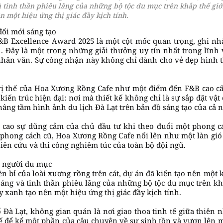
 tinh thần phiêu lãng của những bộ tộc du mục trên khắp thế giớ
n một hiệu ứng thị giác đầy kịch tính.
ổi mới sáng tạo
&B Excellence Award 2025 là một cột mốc quan trọng, ghi n
 Đây là một trong những giải thưởng uy tín nhất trong lĩnh 
hân văn. Sự công nhận này không chỉ dành cho vẻ đẹp hình th
vị thế của Hoa Xương Rồng Cafe như một điểm đến F&B cao c
ến trúc hiện đại: nơi mà thiết kế không chỉ là sự sắp đặt vật
âng tầm hình ảnh du lịch Đà Lạt trên bản đồ sáng tạo của cả 
 cao sự dũng cảm của chủ đầu tư khi theo đuổi một phong cá
 phong cách cũ, Hoa Xương Rồng Cafe nổi lên như một làn gió
ên cứu và thi công nghiêm túc của toàn bộ đội ngũ.
g người du mục
 bỉ của loài xương rồng trên cát, dự án đã kiến tạo nên một k
áng và tinh thần phiêu lãng của những bộ tộc du mục trên khắ
y xanh tạo nên một hiệu ứng thị giác đầy kịch tính.
ố Đà Lạt, không gian quán là nơi giao thoa tinh tế giữa thiên
kế để kể một phần của câu chuyện về sự sinh tồn và vươn lên