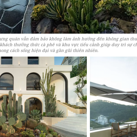
hưng quán vẫn đảm bảo không làm ảnh hưởng đến không gian thư
khách thưởng thức cà phê và khu vực tiểu cảnh giúp duy trì sự 
ong cách sống hiện đại và gần gũi thiên nhiên.