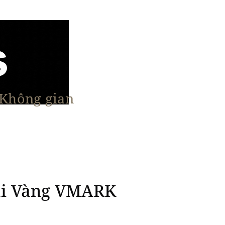
 Không gian
n Nổi Bật
Vật Liệu & Giải Pháp
More
iải Vàng VMARK