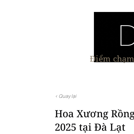
Điểm chạm 
Trang chủ
Nội Thất
Kiến Trúc
< Quay lại
Hoa Xương Rồng 
2025 tại Đà Lạt