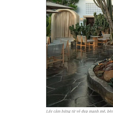
Lấy cảm hứng từ vẻ đẹp mạnh mẽ, bền b