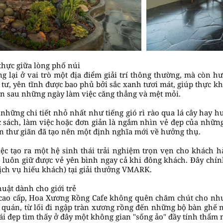
thực giữa lòng phố núi
lại ở vai trò một địa điểm giải trí thông thường, mà còn h
ư, yên tĩnh được bao phủ bởi sắc xanh tươi mát, giúp thực kh
hồn sau những ngày làm việc căng thẳng và mệt mỏi.
 những chi tiết nhỏ nhất như tiếng gió rì rào qua lá cây hay 
c sách, làm việc hoặc đơn giản là ngắm nhìn vẻ đẹp của nhữn
n thư giãn đã tạo nên một định nghĩa mới về hưởng thụ.
c tạo ra một hệ sinh thái trải nghiệm trọn vẹn cho khách hà
 luôn giữ được vẻ yên bình ngay cả khi đông khách. Đây chính
Dịch vụ hiếu khách) tại giải thưởng VMARK.
uật dành cho giới trẻ
 cao cấp, Hoa Xương Rồng Cafe không quên chăm chút cho nh
 quán, từ lối đi ngập tràn xương rồng đến những bộ bàn ghế 
cái đẹp tìm thấy ở đây một không gian "sống ảo" đầy tính thẩm 