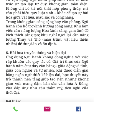
trúc sư tạo lập tư duy không gian toàn diện.
Không chỉ bố trí nội thất hợp phong thủy, mà
còn phải hiểu quy luật sinh – khắc để tạo sự hài
hòa giữa vật liệu, màu sắc và công năng.
Trong không gian công cộng hay văn phòng, Ngũ
hành còn hỗ trợ định hướng công năng. Khu làm
việc cần năng lượng Hỏa (ánh sáng, gam ấm) để
kích thích sáng tạo; khu nghỉ ngơi lại cần năng
lượng Thủy và Thổ (màu trầm, vật liệu thiên
nhiên) để thư giãn và ổn định.
6. Hài hòa truyền thống và hiện đại
Ứng dụng Ngũ hành không đồng nghĩa với việc
rập khuôn các quy tắc cổ. Giá trị thực của Ngũ
hành nằm ở tư duy cân bằng – giữa động và tĩnh,
giữa con người và tự nhiên. Khi được diễn giải
bằng ngôn ngữ thiết kế hiện đại, học thuyết này
trở thành nền tảng giúp tạo nên những không
gian vừa mang đậm bản sắc văn hóa Á Đông,
vừa đáp ứng nhu cầu thẩm mỹ, tiện nghi của
thời đại.
Kết luận:
Ứng dụng Ngũ hành trong thiết kế nội thất
không chỉ là nghệ thuật bài trí mà còn là triết lý
sống cân bằng. Khi hiểu được quy luật vận hành
của năm yếu tố tự nhiên, người thiết kế có thể
sáng tạo nên không gian vừa đẹp về thẩm mỹ,
vừa bền vững về tinh thần. Đó là cách mà triết