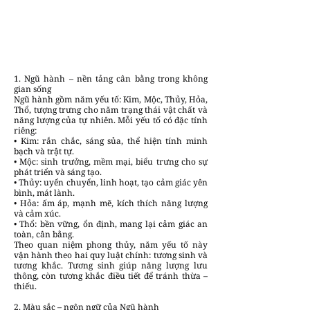
1. Ngũ hành – nền tảng cân bằng trong không
gian sống
Ngũ hành gồm năm yếu tố: Kim, Mộc, Thủy, Hỏa,
Thổ, tượng trưng cho năm trạng thái vật chất và
năng lượng của tự nhiên. Mỗi yếu tố có đặc tính
riêng:
• Kim: rắn chắc, sáng sủa, thể hiện tính minh
bạch và trật tự.
• Mộc: sinh trưởng, mềm mại, biểu trưng cho sự
phát triển và sáng tạo.
• Thủy: uyển chuyển, linh hoạt, tạo cảm giác yên
bình, mát lành.
• Hỏa: ấm áp, mạnh mẽ, kích thích năng lượng
và cảm xúc.
• Thổ: bền vững, ổn định, mang lại cảm giác an
toàn, cân bằng.
Theo quan niệm phong thủy, năm yếu tố này
vận hành theo hai quy luật chính: tương sinh và
tương khắc. Tương sinh giúp năng lượng lưu
thông, còn tương khắc điều tiết để tránh thừa –
thiếu.
2. Màu sắc – ngôn ngữ của Ngũ hành