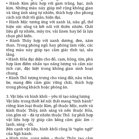
• Hành Kim phù hợp với gam trắng, bạc, ánh
kim. Những màu này giúp mở rộng không gian
và tăng ánh sáng tự nhiên, thích hợp cho phong
cách nội thất tối giản, hiện đại.
• Hành Mộc tương ứng với xanh lá, nâu gỗ, thể
hiện sức sống và kết nối với thiên nhiên. Chất
liệu gỗ tự nhiên, mây tre, vải linen hay bố là lựa
chọn phổ biến.
• Hành Thủy hợp với xanh dương, đen, xám
than. Trong phòng ngủ hay phòng làm việc, các
tông màu này giúp tạo cảm giác tĩnh tại, sâu
lắng.
• Hành Hỏa đại diện cho đỏ, cam, hồng, tím, phù
hợp làm điểm nhấn tạo năng lượng và cảm xúc
tích cực, đặc biệt trong không gian sinh hoạt
chung.
• Hành Thổ tượng trưng cho vàng đất, nâu trầm,
be, mang đến cảm giác vững chãi, thích hợp
trong phòng khách hoặc phòng ăn.
3. Vật liệu và hình khối – yếu tố tạo năng lượng
Vật liệu trong thiết kế nội thất mang “tính hành”
riêng: kim loại thuộc Kim, gỗ thuộc Mộc, nước và
kính thuộc Thủy, ánh sáng và nến thuộc Hỏa,
còn gốm sứ – đá tự nhiên thuộc Thổ. Sự phối hợp
vật liệu hợp lý giúp cân bằng cảm giác ấm –
lạnh, sáng – tối.
Bên cạnh vật liệu, hình khối cũng là “ngôn ngữ”
của Ngũ hành:
• Hình tròn, cong mềm – thuộc Thủy, tạo cảm