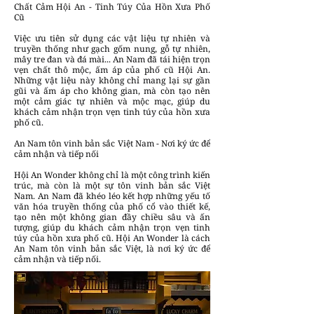
Chất Cảm Hội An - Tinh Túy Của Hồn Xưa Phố
Cũ
Việc ưu tiên sử dụng các vật liệu tự nhiên và
truyền thống như gạch gốm nung, gỗ tự nhiên,
mây tre đan và đá mài... An Nam đã tái hiện trọn
vẹn chất thô mộc, ấm áp của phố cũ Hội An.
Những vật liệu này không chỉ mang lại sự gần
gũi và ấm áp cho không gian, mà còn tạo nên
một cảm giác tự nhiên và mộc mạc, giúp du
khách cảm nhận trọn vẹn tinh túy của hồn xưa
phố cũ.
An Nam tôn vinh bản sắc Việt Nam - Nơi ký ức để
cảm nhận và tiếp nối
Hội An Wonder không chỉ là một công trình kiến
trúc, mà còn là một sự tôn vinh bản sắc Việt
Nam. An Nam đã khéo léo kết hợp những yếu tố
văn hóa truyền thống của phố cổ vào thiết kế,
tạo nên một không gian đầy chiều sâu và ấn
tượng, giúp du khách cảm nhận trọn vẹn tinh
túy của hồn xưa phố cũ. Hội An Wonder là cách
An Nam tôn vinh bản sắc Việt, là nơi ký ức để
cảm nhận và tiếp nối.