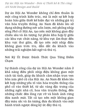
Dự án: Hội An Wonder - Đơn vị Thiết kế & Thi công:
AN NAM Design and Build
Dự án Hội An Wonder không chỉ đơn thuần là
một công trình kiến trúc, mà là một sự kết hợp
hoàn hảo giữa thiết kế hiện đại và những giá trị
văn hóa truyền thống. An Nam đã khéo léo sử
dụng những đường nét uốn lượn, mô phỏng nhịp
sống Phố cổ Hội An, tạo nên một không gian đầy
chiều sâu và ấn tượng. Sự phân khu hợp lý giữa
các khu vực chức năng, từ khu vực ẩm thực đến
khu vực thư giãn, đã tạo nên một nhịp điệu
không gian trơn tru, dẫn dắt du khách vào
những trải nghiệm bất ngờ và thú vị.
Nơi Ký Ức Được Đánh Thức Qua Từng Điểm
Chạm
Sự thành công của dự án Hội An Wonder nằm ở
khả năng điều phối nhịp điệu không gian một
cách tài tình, giúp du khách cảm nhận trọn vẹn
hồn xưa phố cũ của Hội An. An Nam đã khéo léo
kết hợp những yếu tố văn hóa truyền thống của
phố cổ vào thiết kế, từ sắc vàng đặc trưng của
những ngôi nhà cổ, hoa văn truyền thống, đến
những chiếc đèn lồng rực rỡ và hình ảnh rừng
dừa xanh mát. Tất cả tạo nên một không gian
đầy màu sắc và ấn tượng, đưa du khách vào một
hành trình ngược dòng ký ức đầy thú vị.