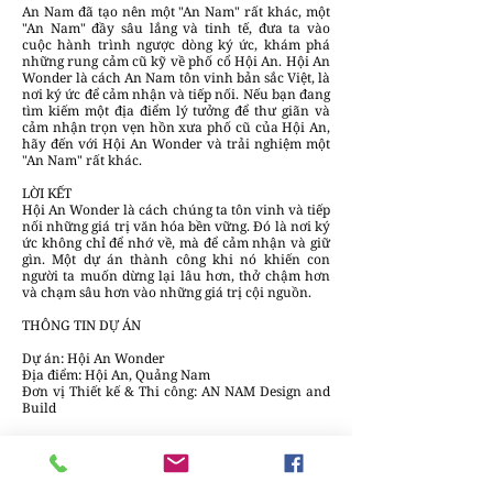
An Nam đã tạo nên một "An Nam" rất khác, một
"An Nam" đầy sâu lắng và tinh tế, đưa ta vào
cuộc hành trình ngược dòng ký ức, khám phá
những rung cảm cũ kỹ về phố cổ Hội An. Hội An
Wonder là cách An Nam tôn vinh bản sắc Việt, là
nơi ký ức để cảm nhận và tiếp nối. Nếu bạn đang
tìm kiếm một địa điểm lý tưởng để thư giãn và
cảm nhận trọn vẹn hồn xưa phố cũ của Hội An,
hãy đến với Hội An Wonder và trải nghiệm một
"An Nam" rất khác.
LỜI KẾT
Hội An Wonder là cách chúng ta tôn vinh và tiếp
nối những giá trị văn hóa bền vững. Đó là nơi ký
ức không chỉ để nhớ về, mà để cảm nhận và giữ
gìn. Một dự án thành công khi nó khiến con
người ta muốn dừng lại lâu hơn, thở chậm hơn
và chạm sâu hơn vào những giá trị cội nguồn.
THÔNG TIN DỰ ÁN
Dự án: Hội An Wonder
Địa điểm: Hội An, Quảng Nam
Đơn vị Thiết kế & Thi công: AN NAM Design and
Build