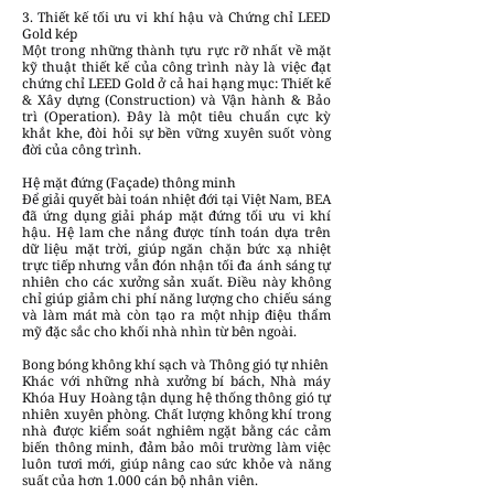
3. Thiết kế tối ưu vi khí hậu và Chứng chỉ LEED
Gold kép
Một trong những thành tựu rực rỡ nhất về mặt
kỹ thuật thiết kế của công trình này là việc đạt
chứng chỉ LEED Gold ở cả hai hạng mục: Thiết kế
& Xây dựng (Construction) và Vận hành & Bảo
trì (Operation). Đây là một tiêu chuẩn cực kỳ
khắt khe, đòi hỏi sự bền vững xuyên suốt vòng
đời của công trình.
Hệ mặt đứng (Façade) thông minh
Để giải quyết bài toán nhiệt đới tại Việt Nam, BEA
đã ứng dụng giải pháp mặt đứng tối ưu vi khí
hậu. Hệ lam che nắng được tính toán dựa trên
dữ liệu mặt trời, giúp ngăn chặn bức xạ nhiệt
trực tiếp nhưng vẫn đón nhận tối đa ánh sáng tự
nhiên cho các xưởng sản xuất. Điều này không
chỉ giúp giảm chi phí năng lượng cho chiếu sáng
và làm mát mà còn tạo ra một nhịp điệu thẩm
mỹ đặc sắc cho khối nhà nhìn từ bên ngoài.
Bong bóng không khí sạch và Thông gió tự nhiên
Khác với những nhà xưởng bí bách, Nhà máy
Khóa Huy Hoàng tận dụng hệ thống thông gió tự
nhiên xuyên phòng. Chất lượng không khí trong
nhà được kiểm soát nghiêm ngặt bằng các cảm
biến thông minh, đảm bảo môi trường làm việc
luôn tươi mới, giúp nâng cao sức khỏe và năng
suất của hơn 1.000 cán bộ nhân viên.