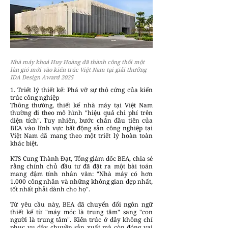
Nhà máy khoá Huy Hoàng đã thành công thổi một
làn gió mới vào kiến trúc Việt Nam tại giải thưởng
IDA Design Award 2025
1. Triết lý thiết kế: Phá vỡ sự thô cứng của kiến
trúc công nghiệp
Thông thường, thiết kế nhà máy tại Việt Nam
thường đi theo mô hình "hiệu quả chi phí trên
diện tích". Tuy nhiên, bước chân đầu tiên của
BEA vào lĩnh vực bất động sản công nghiệp tại
Việt Nam đã mang theo một triết lý hoàn toàn
khác biệt.
KTS Cung Thành Đạt, Tổng giám đốc BEA, chia sẻ
rằng chính chủ đầu tư đã đặt ra một bài toán
mang đậm tính nhân văn: "Nhà máy có hơn
1.000 công nhân và những không gian đẹp nhất,
tốt nhất phải dành cho họ".
Từ yêu cầu này, BEA đã chuyển đổi ngôn ngữ
thiết kế từ "máy móc là trung tâm" sang "con
người là trung tâm". Kiến trúc ở đây không chỉ
phục vụ dây chuyền sản xuất mà còn đóng vai