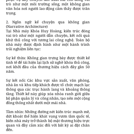
trò như một môi trường sống, một không gian
văn hóa nơi người lao động cảm thấy được trân
trọng.
2. Ngôn ngữ kể chuyện qua không gian
(Narrative Architecture)
Tại Nhà máy Khóa Huy Hoàng, kiến trúc đóng
vai trò như một người dẫn chuyện, kết nối quá
khứ thủ công với tương lai công nghệ. Toàn bộ
nhà máy được định hình như một hành trình
trải nghiệm liên tục:
Sự kế thừa: Không gian trưng bày được thiết kế
tinh tế để tái hiện lại lịch sử nghề khóa thủ công,
nơi khởi đầu của thương hiệu cách đây gần 50
năm.
Sự kết nối: Các khu vực sản xuất, văn phòng,
nhà ăn và khu tiếp khách được tổ chức mạch lạc
thông qua các trục hành lang và khoảng thông
tầng. Thiết kế này giúp xóa nhòa ranh giới giữa
bộ phận quản lý và công nhân, tạo nên một cộng
đồng thống nhất dưới một mái nhà.
Tầm nhìn: Những đường nét kiến trúc mạnh mẽ,
dứt khoát thể hiện khát vọng vươn tầm quốc tế,
biến nhà máy trở thành bộ mặt thương hiệu trực
quan và đầy cảm xúc đối với bất kỳ ai đặt chân
đến.