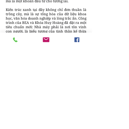
mà là một khoản đầu tư cho tương lai.
Kiến trúc xanh tại đây không chỉ đơn thuần là
trồng cây, mà là sự tổng hòa của dữ liệu khoa
học, văn hóa doanh nghiệp và lòng trắc ẩn. Công
trình của BEA và Khóa Huy Hoàng đã đặt ra một
tiêu chuẩn mới: Nhà máy phải là nơi tôn vinh
con người, là biểu tượng của tinh thần kế thừa
và là niềm tự hào của thương hiệu khi bước ra
thị trường quốc tế.
Lời kết: Di sản của sự bền bỉ
Nhà máy Khóa Huy Hoàng đứng đó như một
minh chứng cho thấy: Một chiếc khóa có thể
nhỏ, nhưng tầm nhìn của người thợ khóa và
người kiến trúc sư đằng sau nó là vô hạn. Với sự
kết hợp giữa BEA và tư duy đổi mới của doanh
nghiệp Việt, chúng ta đã có một di sản kiến trúc
xanh thực thụ – nơi sản xuất không còn là
những tiếng máy khô khan, mà là sự rung cảm
của cái đẹp hòa quyện vào nhịp sống bền vững.
DesignPlus