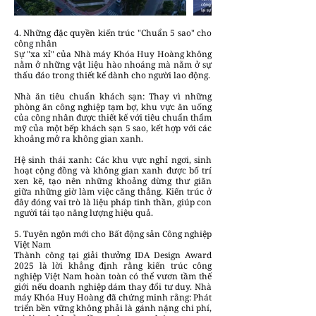
4. Những đặc quyền kiến trúc "Chuẩn 5 sao" cho
công nhân
Sự "xa xỉ" của Nhà máy Khóa Huy Hoàng không
nằm ở những vật liệu hào nhoáng mà nằm ở sự
thấu đáo trong thiết kế dành cho người lao động.
Nhà ăn tiêu chuẩn khách sạn: Thay vì những
phòng ăn công nghiệp tạm bợ, khu vực ăn uống
của công nhân được thiết kế với tiêu chuẩn thẩm
mỹ của một bếp khách sạn 5 sao, kết hợp với các
khoảng mở ra không gian xanh.
Hệ sinh thái xanh: Các khu vực nghỉ ngơi, sinh
hoạt cộng đồng và không gian xanh được bố trí
xen kẽ, tạo nên những khoảng dừng thư giãn
giữa những giờ làm việc căng thẳng. Kiến trúc ở
đây đóng vai trò là liệu pháp tinh thần, giúp con
người tái tạo năng lượng hiệu quả.
5. Tuyên ngôn mới cho Bất động sản Công nghiệp
Việt Nam
Thành công tại giải thưởng IDA Design Award
2025 là lời khẳng định rằng kiến trúc công
nghiệp Việt Nam hoàn toàn có thể vươn tầm thế
giới nếu doanh nghiệp dám thay đổi tư duy. Nhà
máy Khóa Huy Hoàng đã chứng minh rằng: Phát
triển bền vững không phải là gánh nặng chi phí,