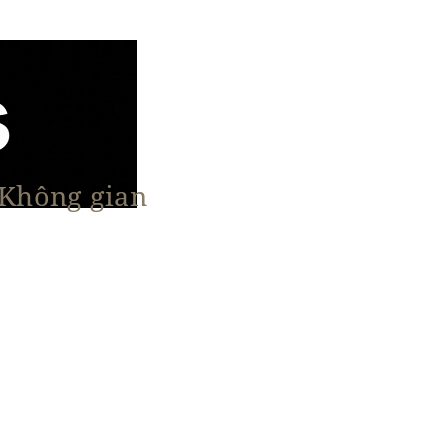
 Không gian
n Nổi Bật
Vật Liệu & Giải Pháp
More