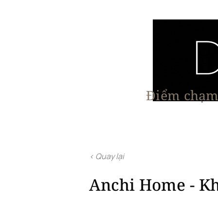
Điểm chạm 
Trang chủ
Nội Thất
Kiến Trúc
< Quay lại
Anchi Home - Khi