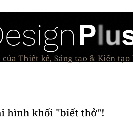
của Thiết kế, Sáng tạo & Kiến tạo
Tạo Dáng Sản Phẩm
Đối thoại & Tầm nhìn
Dự Á
 hình khối "biết thở"!