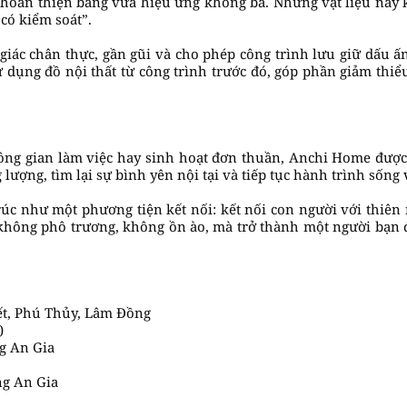
ng hoàn thiện bằng vữa hiệu ứng không bả. Những vật liệu này 
có kiểm soát”.
iác chân thực, gần gũi và cho phép công trình lưu giữ dấu ấn 
 sử dụng đồ nội thất từ công trình trước đó, góp phần giảm thi
ông gian làm việc hay sinh hoạt đơn thuần, Anchi Home đượ
g lượng, tìm lại sự bình yên nội tại và tiếp tục hành trình sống
rúc như một phương tiện kết nối: kết nối con người với thiên 
không phô trương, không ồn ào, mà trở thành một người bạn
ết, Phú Thủy, Lâm Đồng
)
ng An Gia
ng An Gia