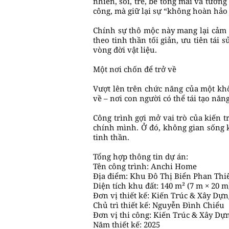
nhiên, sỏi, tre, bê tông mài và tườ
công, mà giữ lại sự “không hoàn hảo 
Chính sự thô mộc này mang lại cảm g
theo tinh thần tối giản, ưu tiên tái
vòng đời vật liệu.
Một nơi chốn để trở về
Vượt lên trên chức năng của một kh
về – nơi con người có thể tái tạo năn
Công trình gợi mở vai trò của kiến t
chính mình. Ở đó, không gian sống 
tinh thần.
Tổng hợp thông tin dự án:
Tên công trình: Anchi Home
Địa điểm: Khu Đô Thị Biển Phan Thi
Diện tích khu đất: 140 m² (7 m × 20 m
Đơn vị thiết kế: Kiến Trúc & Xây Dự
Chủ trì thiết kế: Nguyễn Đình Chiểu
Đơn vị thi công: Kiến Trúc & Xây Dự
Năm thiết kế: 2025