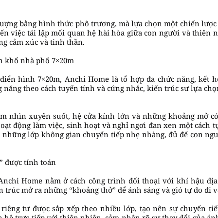
ợng bằng hình thức phô trương, mà lựa chọn một chiến lược t
đến việc tái lập mối quan hệ hài hòa giữa con người và thiên 
g cảm xúc và tinh thần.
ôn khổ nhà phố 7×20m
điển hình 7×20m, Anchi Home là tổ hợp đa chức năng, kết h
g năng theo cách tuyến tính và cứng nhắc, kiến trúc sư lựa ch
ầm nhìn xuyên suốt, hệ cửa kính lớn và những khoảng mở có
hoạt động làm việc, sinh hoạt và nghỉ ngơi đan xen một cách t
là những lớp không gian chuyển tiếp nhẹ nhàng, đủ để con ngườ
” được tính toán
a Anchi Home nằm ở cách công trình đối thoại với khí hậu đị
n trúc mở ra những “khoảng thở” để ánh sáng và gió tự do đi v
riêng tư được sắp xếp theo nhiều lớp, tạo nên sự chuyển tiế
hệ trực tiếp với thiên nhiên, cảm nhận rõ sự thay đổi của ánh