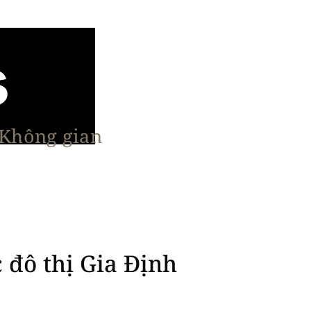
 Không gian
n Nổi Bật
Vật Liệu & Giải Pháp
More
 đô thị Gia Định