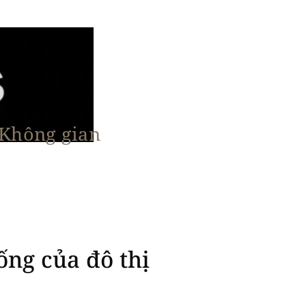
 Không gian
n Nổi Bật
Vật Liệu & Giải Pháp
More
ống của đô thị