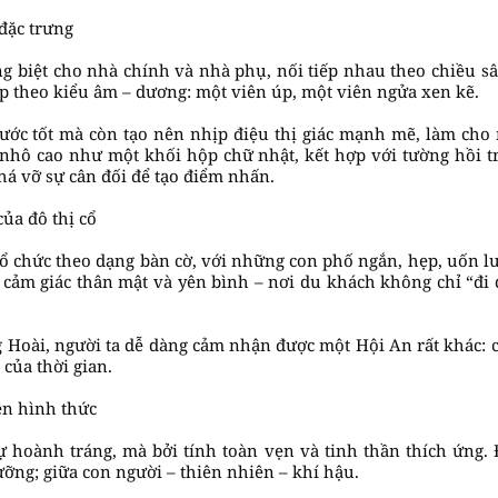
đặc trưng
 biệt cho nhà chính và nhà phụ, nối tiếp nhau theo chiều sâu
p theo kiểu âm – dương: một viên úp, một viên ngửa xen kẽ.
ước tốt mà còn tạo nên nhịp điệu thị giác mạnh mẽ, làm cho
hô cao như một khối hộp chữ nhật, kết hợp với tường hồi tra
phá vỡ sự cân đối để tạo điểm nhấn.
ủa đô thị cổ
 chức theo dạng bàn cờ, với những con phố ngắn, hẹp, uốn lượ
 cảm giác thân mật và yên bình – nơi du khách không chỉ “đi
 Hoài, người ta dễ dàng cảm nhận được một Hội An rất khác: ch
của thời gian.
rên hình thức
hoành tráng, mà bởi tính toàn vẹn và tinh thần thích ứng. 
ưỡng; giữa con người – thiên nhiên – khí hậu.