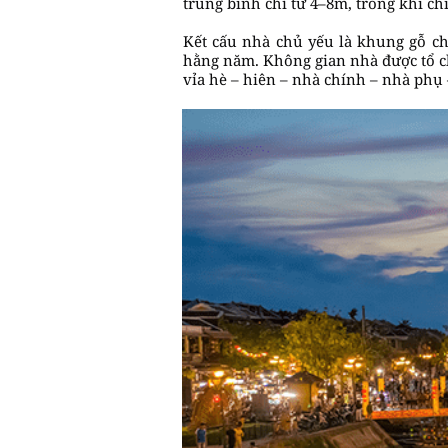
trung bình chỉ từ 4–8m, trong khi chi
Kết cấu nhà chủ yếu là khung gỗ chị
hằng năm. Không gian nhà được tổ ch
vỉa hè – hiên – nhà chính – nhà phụ 