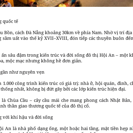
g quốc tế
 Bồn, cách Đà Nẵng khoảng 30km về phía Nam. Nhờ vị trí địa l
g sầm uất vào thế kỷ XVII–XVIII, đón tiếp các thuyền buôn đ
u ấn sâu đậm trong kiến trúc và đời sống đô thị Hội An – một 
òa, mộc mạc nhưng không hề đơn giản.
n gần như nguyên vẹn
1.000 công trình kiến trúc có giá trị: nhà ở, hội quán, đình, 
thống nhất, không bị đứt gãy bởi các lớp kiến trúc hiện đại.
 là Chùa Cầu – cây cầu mái che mang phong cách Nhật Bản, v
inh thần giao thương quốc tế của đô thị cổ.
g với khí hậu và đời sống
ội An là nhà phố dạng ống, một hoặc hai tầng, mặt tiền hẹp 