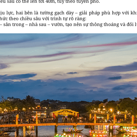
ều sâu có thể lên tới 40m, tùy theo tuyến phố.
u lực, hai bên là tường gạch dày – giải pháp phù hợp với kh
ức theo chiều sâu với trình tự rõ ràng:
– sân trong – nhà sau – vườn, tạo nên sự thông thoáng và đối 