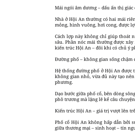
Mái ngói âm dương – dấu ấn thị giác 
Nhà ở Hội An thường có hai mái riêng
mỏng, hình vuông, hơi cong, được lợ
Cách lợp này không chỉ giúp thoát n
sâu. Phần nóc mái thường được xây n
kiến trúc Hội An – đôi khi có chủ ý 
Đường phố – không gian sống chậm c
Hệ thống đường phố ở Hội An được tổ
không gian nhỏ, vừa đủ này tạo nên
phương.
Dạo bước giữa phố cổ, bên dòng sông
phô trương mà lặng lẽ kể câu chuyện 
Kiến trúc Hội An – giá trị vượt lên t
Phố cổ Hội An không hấp dẫn bởi sự 
giữa thương mại – sinh hoạt – tín ng