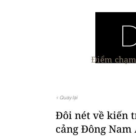
Điểm chạm 
Trang chủ
Nội Thất
Kiến Trúc
< Quay lại
Đôi nét về kiến 
cảng Đông Nam