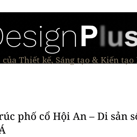
của Thiết kế, Sáng tạo & Kiến tạo
Tạo Dáng Sản Phẩm
Đối thoại & Tầm nhìn
Dự Á
trúc phố cổ Hội An – Di sản s
 Á