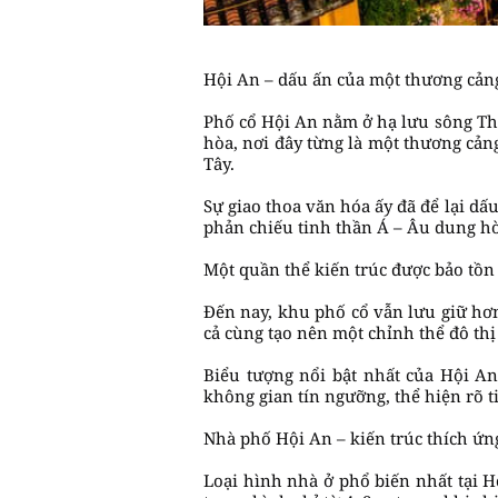
Hội An – dấu ấn của một thương cản
Phố cổ Hội An nằm ở hạ lưu sông Thu
hòa, nơi đây từng là một thương cản
Tây.
Sự giao thoa văn hóa ấy đã để lại dấ
phản chiếu tinh thần Á – Âu dung h
Một quần thể kiến trúc được bảo tồ
Đến nay, khu phố cổ vẫn lưu giữ hơn 
cả cùng tạo nên một chỉnh thể đô thị 
Biểu tượng nổi bật nhất của Hội An
không gian tín ngưỡng, thể hiện rõ t
Nhà phố Hội An – kiến trúc thích ứn
Loại hình nhà ở phổ biến nhất tại H