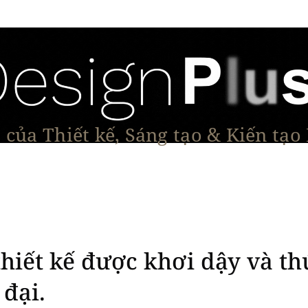
của Thiết kế, Sáng tạo & Kiến tạo
Tạo Dáng Sản Phẩm
Đối thoại & Tầm nhìn
Dự Á
thiết kế được khơi dậy và t
đại.