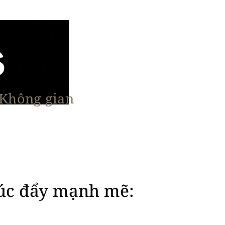
 Không gian
n Nổi Bật
Vật Liệu & Giải Pháp
More
húc đẩy mạnh mẽ: