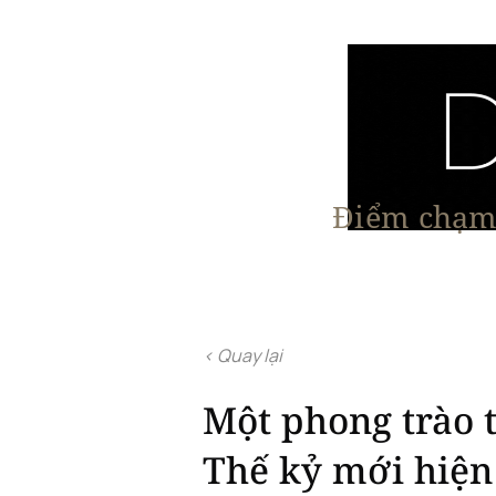
Điểm chạm 
Trang chủ
Nội Thất
Kiến Trúc
< Quay lại
Một phong trào 
Thế kỷ mới hiện 