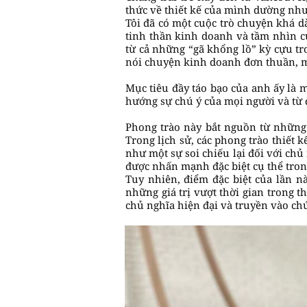
thức về thiết kế của mình dường như
Tôi đã có một cuộc trò chuyện khá dà
tinh thần kinh doanh và tầm nhìn c
từ cả những “gã khổng lồ” kỳ cựu t
nói chuyện kinh doanh đơn thuần, mà
Mục tiêu đầy táo bạo của anh ấy là 
hướng sự chú ý của mọi người và từ đ
Phong trào này bắt nguồn từ những 
Trong lịch sử, các phong trào thiết 
như một sự soi chiếu lại đối với chủ 
được nhấn mạnh đặc biệt cụ thể tron
Tuy nhiên, điểm đặc biệt của lần n
những giá trị vượt thời gian trong t
chủ nghĩa hiện đại và truyền vào ch