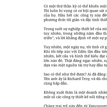
Có một thứ thần kỳ có thể khiến một
Tôi luôn hi vọng có cơ hội quan sát
của họ. Hầu hết các công ty này đ
phương thức tối giản và đặc tính thiế
Trong suốt sự nghiệp thiết kế của mì
tuy nhiên, trong những năm đầu thà
triển”, và lời khẳng định về một sự ph
Tuy nhiên, một ngày nọ, tôi tình cờ g
Khi tôi tiếp xúc với Edits lần đầu 
nhiên, kết cấu và hình thể biểu đạt
lớn nào đó. Thật đáng ngạc nhiên, s
dựa vào một nguồn tài trợ hay đầu tư
Sao có thể như thế được? Ai đã đằng 
Tên anh ấy là Richard Troy, và dù c
cùng hấp dẫn.
Không xuất thân là một doanh nhân h
một số các công ty thiết kế nổi tiếng
Chàng trai trẻ này đến từ Vancouver