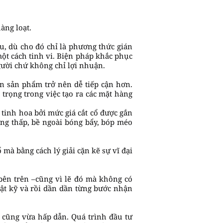
àng loạt.
ầu, dù cho đó chỉ là phương thức gián
 một cách tinh vi. Biện pháp khắc phục
gười chứ không chỉ lợi nhuận.
iến sản phẩm trở nên dễ tiếp cận hơn.
 trọng trong việc tạo ra các mặt hàng
 tinh hoa bởi mức giá cắt cổ được gắn
ợng thấp, bề ngoài bóng bẩy, bóp méo
 mà bằng cách lý giải cặn kẽ sự vĩ đại
bên trên –cũng vì lẽ đó mà không có
hật kỹ và rồi dần dần từng bước nhận
 cũng vừa hấp dẫn. Quá trình đầu tư