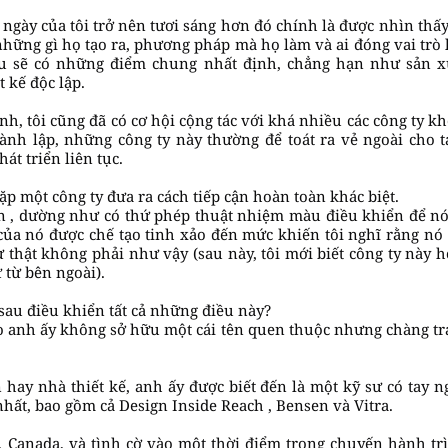
 ngày của tôi trở nên tươi sáng hơn đó chính là được nhìn thấ
 những gì họ tạo ra, phương pháp mà họ làm và ai đóng vai trò
ều sẽ có những điểm chung nhất định, chẳng hạn như sản x
t kế độc lập.
nh, tôi cũng đã có cơ hội cộng tác với khá nhiều các công ty k
nh lập, những công ty này thường để toát ra vẻ ngoài cho ta
át triển liên tục.
ặp một công ty đưa ra cách tiếp cận hoàn toàn khác biệt.
tiên , dường như có thứ phép thuật nhiệm màu điều khiển để nó
 của nó được chế tạo tinh xảo đến mức khiến tôi nghĩ rằng nó 
ự thật không phải như vậy (sau này, tôi mới biết công ty này 
 từ bên ngoài).
sau điều khiển tất cả những điều này?
ho anh ấy không sở hữu một cái tên quen thuộc nhưng chàng tra
ay nhà thiết kế, anh ấy được biết đến là một kỹ sư có tay n
 nhất, bao gồm cả Design Inside Reach , Bensen và Vitra.
, Canada, và tình cờ vào một thời điểm trong chuyến hành trìn