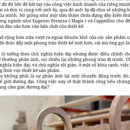
 đã đủ lớn để bắt tay vào công việc kinh doanh của riêng mình
i và thú vị cùng với anh ấy, qua đó anh ấy đã chia sẻ những hi
ủa mình. Nó giống như một tấm thảm chứa đựng đầy kiến thứ
rong ngành như Eugenio Perazza ( Magis ) và Cappellini cho 
 đào sâu hơn vào bản chất của thiết kế.
mở rộng hơn nữa vượt ra ngoài khuôn khổ của các sản phẩm cá 
ó thúc đẩy một phong trào thiết kế mới hơn, cái mà ông gọi là
lý tưởng theo chủ nghĩa hiện đại nhưng được điều chỉnh cho
kế thường phản ánh, soi chiếu lại những phong trào đi trước. C
nghĩa hiện đại, và chủ nghĩa tối giản, ở một số khía cạnh, việ
g lĩnh vực thiết kế sản phẩm.
ày không phải là sự phản ánh lại một chuyển động trước đó; 
hế giới đương đại. Công việc này sẽ thật thành công nếu chúng
úng cảm giác đương đại?