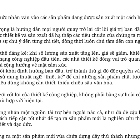
 thức nhân văn vào các sản phẩm đang được sản xuất một cách h
rọng là hướng dẫn mọi người quay trở lại cốt lõi giá trị ban đ
ực thiết kế và sản xuất đã hạ thấp các tiêu chuẩn của chúng ta
 sự chú ý đến từng chi tiết, đồng thời luôn chú tâm đến con n
thế đáng kể: khi số lượng sản xuất tăng lên, giá sẽ giảm, kh
ạng công nghiệp đầu tiên, các nhà thiết kế đóng vai trò quan
và cộng hưởng về mặt cảm xúc.
 lối khỏi định hướng ban đầu, trở thành thứ gì đó độc quyền và
sử dụng thuật ngữ “thiết kế” để chỉ những sản phẩm chất lư
êu dùng không cần thiết, thiếu chiều sâu văn hóa.
với cốt lõi của thiết kế công nghiệp, không phải bằng sự hoài cổ
ù hợp với hiện tại.
ông nhận một nguồn tài trợ bên ngoài nào cả, như đã đề cập 
cách tiếp cận tốt nhất để tạo ra sản phẩm mới là nghiên cứu t
iết và đạo đức.
tung ra một sản phẩm mới vừa chứa đựng đầy thử thách nhưng