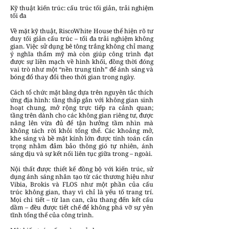
Kỹ thuật kiến trúc: cấu trúc tối giản, trải nghiệm
tối đa
Về mặt kỹ thuật, RiscoWhite House thể hiện rõ tư
duy tối giản cấu trúc – tối đa trải nghiệm không
gian. Việc sử dụng bê tông trắng không chỉ mang
ý nghĩa thẩm mỹ mà còn giúp công trình đạt
được sự liền mạch về hình khối, đồng thời đóng
vai trò như một “nền trung tính” để ánh sáng và
bóng đổ thay đổi theo thời gian trong ngày.
Cách tổ chức mặt bằng dựa trên nguyên tắc thích
ứng địa hình: tầng thấp gắn với không gian sinh
hoạt chung, mở rộng trực tiếp ra cảnh quan;
tầng trên dành cho các không gian riêng tư, được
nâng lên vừa đủ để tận hưởng tầm nhìn mà
không tách rời khỏi tổng thể. Các khoảng mở,
khe sáng và bề mặt kính lớn được tính toán cẩn
trọng nhằm đảm bảo thông gió tự nhiên, ánh
sáng dịu và sự kết nối liên tục giữa trong – ngoài.
Nội thất được thiết kế đồng bộ với kiến trúc, sử
dụng ánh sáng nhân tạo từ các thương hiệu như
Vibia, Brokis và FLOS như một phần của cấu
trúc không gian, thay vì chỉ là yếu tố trang trí.
Mọi chi tiết – từ lan can, cầu thang đến kết cấu
dầm – đều được tiết chế để không phá vỡ sự yên
tĩnh tổng thể của công trình.