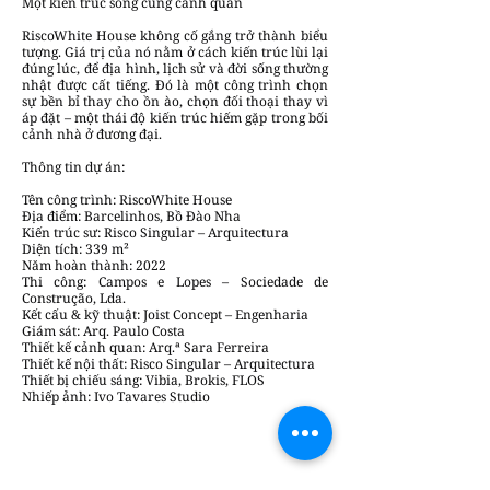
Một kiến trúc sống cùng cảnh quan
RiscoWhite House không cố gắng trở thành biểu
tượng. Giá trị của nó nằm ở cách kiến trúc lùi lại
đúng lúc, để địa hình, lịch sử và đời sống thường
nhật được cất tiếng. Đó là một công trình chọn
sự bền bỉ thay cho ồn ào, chọn đối thoại thay vì
áp đặt – một thái độ kiến trúc hiếm gặp trong bối
cảnh nhà ở đương đại.
Thông tin dự án:
Tên công trình: RiscoWhite House
Địa điểm: Barcelinhos, Bồ Đào Nha
Kiến trúc sư: Risco Singular – Arquitectura
Diện tích: 339 m²
Năm hoàn thành: 2022
Thi công: Campos e Lopes – Sociedade de
Construção, Lda.
Kết cấu & kỹ thuật: Joist Concept – Engenharia
Giám sát: Arq. Paulo Costa
Thiết kế cảnh quan: Arq.ª Sara Ferreira
Thiết kế nội thất: Risco Singular – Arquitectura
Thiết bị chiếu sáng: Vibia, Brokis, FLOS
Nhiếp ảnh: Ivo Tavares Studio