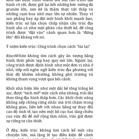
hình rõ rệt, được giữ lại bởi những bức tường đá
granite lớn, xen kẽ là thảm thực vật thấp và
những cụm hoa nhỏ mọc lên tự nhiên. Thay vì
san phẳng hay áp đặt một hình khối mạnh bạo,
kiến trúc sư lựa chọn chấp nhận cấu trúc địa
hình sẵn có như một phần của thiết kế, để công
trình được “đặt vào” cảnh quan hơn là “đứng
lên” đối kháng với nó.
Ý niệm kiến trúc: Công trình chọn cách "lùi lại"
RiscoWhite không tìm cách gây ấn tượng bằng
hình thức phức tạp hay quy mô lớn. Ngược lại,
công trình được định hình như một đơn vị nhà ở
nhỏ, tiếp nối ngôn ngữ kiến trúc địa phương với
thái độ khiêm nhường, không phô trương và
không tham vọng vượt quá bối cảnh.
Khối nhà hiện lên như một dải bê tông trắng kẻ
sọc, được “tách mở” một cách nhẹ nhàng, trải dài
theo tầng địa hình thấp hơn. Các khối chức năng
không xếp chồng cứng nhắc mà trôi chậm trong
không gian, liên kết với nhau bằng sự thay đổi
cao độ tinh tế, tạo nên một bố cục hai tầng chiều
cao vừa đủ để mở rộng tầm nhìn, vừa giữ được
sự riêng tư cần thiết.
Ở đây, kiến trúc không tìm cách kể một câu
chuyện lớn, mà lặng lẽ tạo điều kiện để cảnh