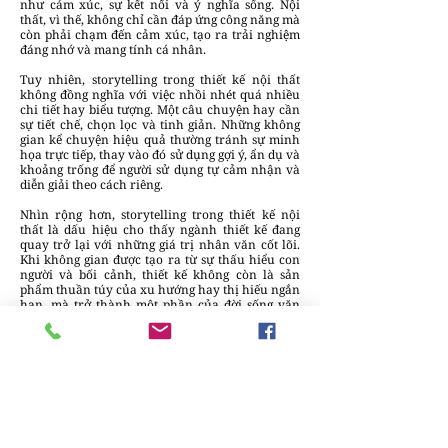
như cảm xúc, sự kết nối và ý nghĩa sống. Nội
thất, vì thế, không chỉ cần đáp ứng công năng mà
còn phải chạm đến cảm xúc, tạo ra trải nghiệm
đáng nhớ và mang tính cá nhân.
Tuy nhiên, storytelling trong thiết kế nội thất
không đồng nghĩa với việc nhồi nhét quá nhiều
chi tiết hay biểu tượng. Một câu chuyện hay cần
sự tiết chế, chọn lọc và tinh giản. Những không
gian kể chuyện hiệu quả thường tránh sự minh
họa trực tiếp, thay vào đó sử dụng gợi ý, ẩn dụ và
khoảng trống để người sử dụng tự cảm nhận và
diễn giải theo cách riêng.
Nhìn rộng hơn, storytelling trong thiết kế nội
thất là dấu hiệu cho thấy ngành thiết kế đang
quay trở lại với những giá trị nhân văn cốt lõi.
Khi không gian được tạo ra từ sự thấu hiểu con
người và bối cảnh, thiết kế không còn là sản
phẩm thuần túy của xu hướng hay thị hiếu ngắn
hạn, mà trở thành một phần của đời sống văn
hóa và tinh thần.
Trong tương lai, storytelling được kỳ vọng sẽ tiếp
tục phát triển như một hướng tiếp cận chủ đạo
trong thiết kế nội thất đương đại. Không gian sẽ
không chỉ được “nhìn thấy”, mà còn được “cảm
nhận” và “trải nghiệm” như một câu chuyện
sống – nơi mỗi người bước vào đều có thể tìm
thấy một phần của chính mình.