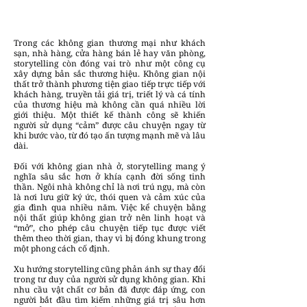
Trong các không gian thương mại như khách
sạn, nhà hàng, cửa hàng bán lẻ hay văn phòng,
storytelling còn đóng vai trò như một công cụ
xây dựng bản sắc thương hiệu. Không gian nội
thất trở thành phương tiện giao tiếp trực tiếp với
khách hàng, truyền tải giá trị, triết lý và cá tính
của thương hiệu mà không cần quá nhiều lời
giới thiệu. Một thiết kế thành công sẽ khiến
người sử dụng “cảm” được câu chuyện ngay từ
khi bước vào, từ đó tạo ấn tượng mạnh mẽ và lâu
dài.
Đối với không gian nhà ở, storytelling mang ý
nghĩa sâu sắc hơn ở khía cạnh đời sống tinh
thần. Ngôi nhà không chỉ là nơi trú ngụ, mà còn
là nơi lưu giữ ký ức, thói quen và cảm xúc của
gia đình qua nhiều năm. Việc kể chuyện bằng
nội thất giúp không gian trở nên linh hoạt và
“mở”, cho phép câu chuyện tiếp tục được viết
thêm theo thời gian, thay vì bị đóng khung trong
một phong cách cố định.
Xu hướng storytelling cũng phản ánh sự thay đổi
trong tư duy của người sử dụng không gian. Khi
nhu cầu vật chất cơ bản đã được đáp ứng, con
người bắt đầu tìm kiếm những giá trị sâu hơn