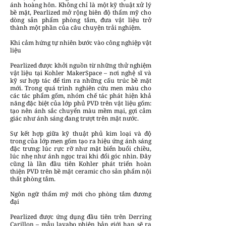
ánh hoàng hôn. Không chỉ là một kỹ thuật xử lý
bề mặt, Pearlized mở rộng biên độ thẩm mỹ cho
dòng sản phẩm phòng tắm, đưa vật liệu trở
thành một phần của câu chuyện trải nghiệm.
Khi cảm hứng tự nhiên bước vào công nghiệp vật
liệu
Pearlized được khởi nguồn từ những thử nghiệm
vật liệu tại Kohler MakerSpace – nơi nghệ sĩ và
kỹ sư hợp tác để tìm ra những cấu trúc bề mặt
mới. Trong quá trình nghiên cứu men màu cho
các tác phẩm gốm, nhóm chế tác phát hiện khả
năng đặc biệt của lớp phủ PVD trên vật liệu gốm:
tạo nên ánh sắc chuyển màu mềm mại, gợi cảm
giác như ánh sáng đang trượt trên mặt nước.
Sự kết hợp giữa kỹ thuật phủ kim loại và độ
trong của lớp men gốm tạo ra hiệu ứng ánh sáng
đặc trưng: lúc rực rỡ như mặt biển buổi chiều,
lúc nhẹ như ánh ngọc trai khi đổi góc nhìn. Đây
cũng là lần đầu tiên Kohler phát triển hoàn
thiện PVD trên bề mặt ceramic cho sản phẩm nội
thất phòng tắm.
Ngôn ngữ thẩm mỹ mới cho phòng tắm đương
đại
Pearlized được ứng dụng đầu tiên trên Derring
Carillon – mẫu lavabo phiên bản giới hạn sẽ ra