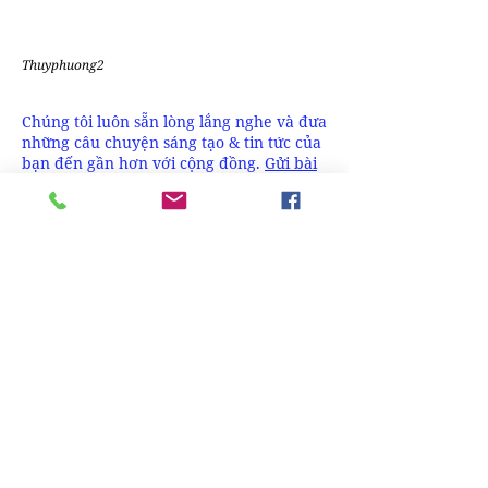
Thuyphuong2
Chúng tôi luôn sẵn lòng lắng nghe và đưa
những câu chuyện sáng tạo & tin tức của
bạn đến gần hơn với cộng đồng.
Gửi bài
viết tại đây
để cùng DesignPlus lan tỏa
những giá trị thiết kế bền vững
Bài đăng gần đây
Rem Koolhaas – Kiến trúc sư
KTS. Alvar Aalto: Chủ nghĩa
kiến tạo di sản của chủ nghĩa
hiện đại & sắc màu nhân văn
Giải cấu trúc
Khi nhắc đến kiến trúc hiện đại,
Trong khuôn khổ loạt bài nhìn
người ta thường nhớ đến những