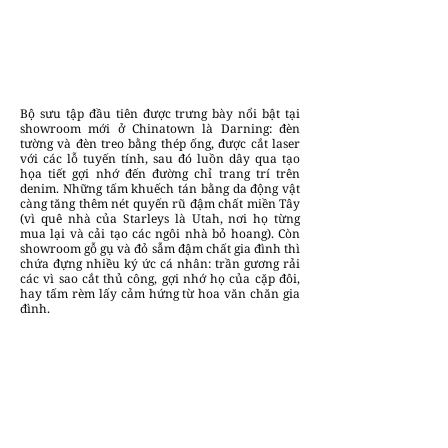
Bộ sưu tập đầu tiên được trưng bày nổi bật tại
showroom mới ở Chinatown là Darning: đèn
tường và đèn treo bằng thép ống, được cắt laser
với các lỗ tuyến tính, sau đó luồn dây qua tạo
họa tiết gợi nhớ đến đường chỉ trang trí trên
denim. Những tấm khuếch tán bằng da động vật
càng tăng thêm nét quyến rũ đậm chất miền Tây
(vì quê nhà của Starleys là Utah, nơi họ từng
mua lại và cải tạo các ngôi nhà bỏ hoang). Còn
showroom gỗ gụ và đỏ sẫm đậm chất gia đình thì
chứa đựng nhiều ký ức cá nhân: trần gương rải
các vì sao cắt thủ công, gợi nhớ họ của cặp đôi,
hay tấm rèm lấy cảm hứng từ hoa văn chăn gia
đình.