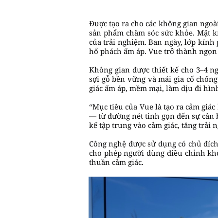
Được tạo ra cho các không gian ngoài
sản phẩm chăm sóc sức khỏe. Mặt kí
của trải nghiệm. Ban ngày, lớp kính
hổ phách ấm áp. Vue trở thành ngọn 
Không gian được thiết kế cho 3–4 ng
sợi gỗ bền vững và mái gia cố chống
giác ấm áp, mềm mại, làm dịu đi hìn
“Mục tiêu của Vue là tạo ra cảm giác 
— từ đường nét tinh gọn đến sự cân b
kế tập trung vào cảm giác, tăng trải 
Công nghệ được sử dụng có chủ đích 
cho phép người dùng điều chỉnh khô
thuần cảm giác.