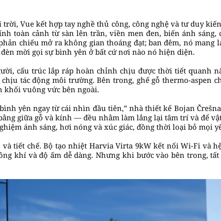
 trời, Vue kết hợp tay nghề thủ công, công nghệ và tư duy kiế
nh toàn cảnh từ sàn lên trần, viền men đen, biến ánh sáng,
 phản chiếu mở ra không gian thoáng đạt; ban đêm, nó mang lạ
đèn mời gọi sự bình yên ở bất cứ nơi nào nó hiện diện.
ười, cấu trúc lắp ráp hoàn chỉnh chịu được thời tiết quanh n
 chịu tác động môi trường. Bên trong, ghế gỗ thermo-aspen c
h khối vuông vức bên ngoài.
bình yên ngay từ cái nhìn đầu tiên,” nhà thiết kế Bojan Črešna
ằng giữa gỗ và kính — đều nhằm làm lắng lại tâm trí và để vật 
nghiệm ánh sáng, hơi nóng và xúc giác, đồng thời loại bỏ mọi y
và tiết chế. Bộ tạo nhiệt Harvia Virta 9kW kết nối Wi-Fi và h
ng khí và độ ấm dễ dàng. Nhưng khi bước vào bên trong, tất 