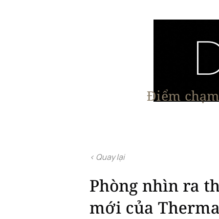
Điểm chạm 
Trang chủ
Nội Thất
Kiến Trúc
< Quay lại
Phòng nhìn ra t
mới của Therma