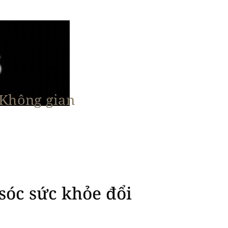
 Không gian
n Nổi Bật
Vật Liệu & Giải Pháp
More
sóc sức khỏe đổi