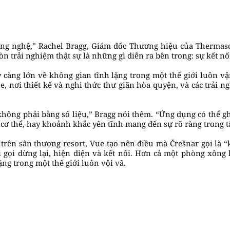
ông nghệ,” Rachel Bragg, Giám đốc Thương hiệu của Thermaso
òn trải nghiệm thật sự là những gì diễn ra bên trong: sự kết n
y càng lớn về không gian tĩnh lặng trong một thế giới luôn 
e, nơi thiết kế và nghi thức thư giãn hòa quyện, và các trải
không phải bằng số liệu,” Bragg nói thêm. “Ứng dụng có thể gh
 cơ thể, hay khoảnh khắc yên tĩnh mang đến sự rõ ràng trong tâ
 trên sân thượng resort, Vue tạo nên điều mà Črešnar gọi l
ọi dừng lại, hiện diện và kết nối. Hơn cả một phòng xông h
ng trong một thế giới luôn vội vã.