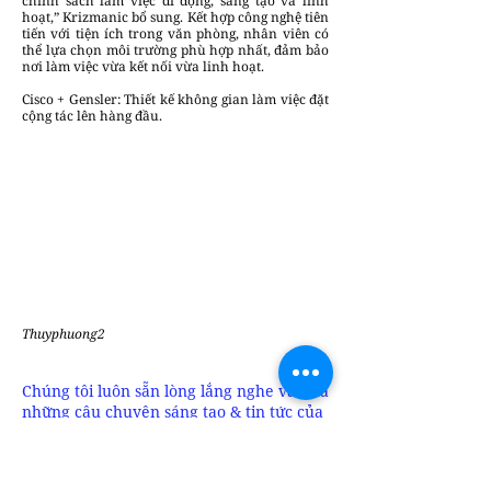
chính sách làm việc di động, sáng tạo và linh
hoạt,” Krizmanic bổ sung. Kết hợp công nghệ tiên
tiến với tiện ích trong văn phòng, nhân viên có
thể lựa chọn môi trường phù hợp nhất, đảm bảo
nơi làm việc vừa kết nối vừa linh hoạt.
Cisco + Gensler: Thiết kế không gian làm việc đặt
cộng tác lên hàng đầu.
Thuyphuong2
Chúng tôi luôn sẵn lòng lắng nghe và đưa
những câu chuyện sáng tạo & tin tức của
bạn đến gần hơn với cộng đồng.
Gửi bài
viết tại đây
để cùng DesignPlus lan tỏa
những giá trị thiết kế bền vững