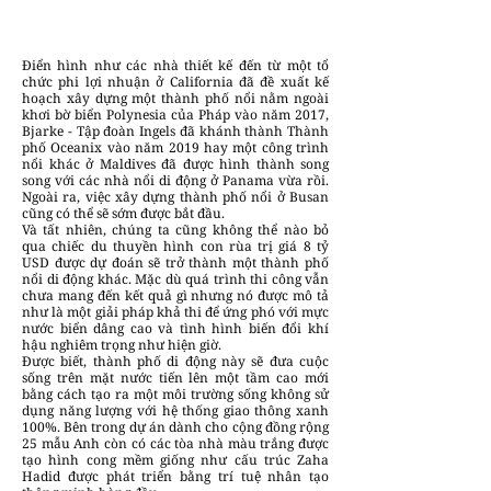
Điển hình như các nhà thiết kế đến từ một tổ
chức phi lợi nhuận ở California đã đề xuất kế
hoạch xây dựng một thành phố nổi nằm ngoài
khơi bờ biển Polynesia của Pháp vào năm 2017,
Bjarke - Tập đoàn Ingels đã khánh thành Thành
phố Oceanix vào năm 2019 hay một công trình
nổi khác ở Maldives đã được hình thành song
song với các nhà nổi di động ở Panama vừa rồi.
Ngoài ra, việc xây dựng thành phố nổi ở Busan
cũng có thể sẽ sớm được bắt đầu.
Và tất nhiên, chúng ta cũng không thể nào bỏ
qua chiếc du thuyền hình con rùa trị giá 8 tỷ
USD được dự đoán sẽ trở thành một thành phố
nổi di động khác. Mặc dù quá trình thi công vẫn
chưa mang đến kết quả gì nhưng nó được mô tả
như là một giải pháp khả thi để ứng phó với mực
nước biển dâng cao và tình hình biến đổi khí
hậu nghiêm trọng như hiện giờ.
Được biết, thành phố di động này sẽ đưa cuộc
sống trên mặt nước tiến lên một tầm cao mới
bằng cách tạo ra một môi trường sống không sử
dụng năng lượng với hệ thống giao thông xanh
100%. Bên trong dự án dành cho cộng đồng rộng
25 mẫu Anh còn có các tòa nhà màu trắng được
tạo hình cong mềm giống như cấu trúc Zaha
Hadid được phát triển bằng trí tuệ nhân tạo