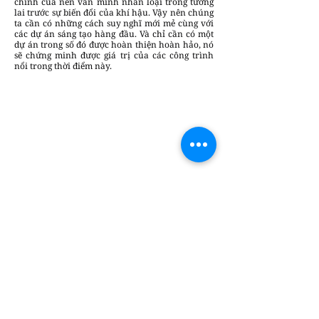
chính của nền văn minh nhân loại trong tương
lai trước sự biến đổi của khí hậu. Vậy nên chúng
ta cần có những cách suy nghĩ mới mẻ cùng với
các dự án sáng tạo hàng đầu. Và chỉ cần có một
dự án trong số đó được hoàn thiện hoàn hảo, nó
sẽ chứng minh được giá trị của các công trình
nổi trong thời điểm này.
Thu Lành (theo architecturaldigest)
Chúng tôi luôn sẵn lòng lắng nghe và đưa
những câu chuyện sáng tạo & tin tức của
bạn đến gần hơn với cộng đồng.
Gửi bài
viết tại đây
để cùng DesignPlus lan tỏa
những giá trị thiết kế bền vững