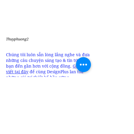
Thuyphuong2
Chúng tôi luôn sẵn lòng lắng nghe và đưa
những câu chuyện sáng tạo & tin tức của
bạn đến gần hơn với cộng đồng.
Gửi bài
viết tại đây
để cùng DesignPlus lan tỏa
những giá trị thiết kế bền vững
Bài đăng gần đây