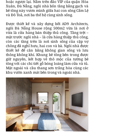
hoặc ngược lại. Nằm trên đảo VIP của quận Hòa
Xuân, Đà Nẵng, ngôi nhà bốn tầng bằng gạch và
bê tông này vươn mình giữa hai con sông Cẩm Lệ
và Đô Toả, nơi ba thế hệ cùng sinh sống.
Được thiết kế và xây dựng bởi AD9 Architects,
ngôi Đà Nẵng House rộng 500m2 vừa là nơi ở
vừa là cửa hàng bán thiệp thủ công. Tầng trệt –
mặt trước ngôi nhà – là cửa hàng thiệp thủ công,
còn các tầng trên là nơi sinh sống của cặp vợ
chồng đã nghỉ hưu, hai con và bà. Ngôi nhà được
thiết kế để cân bằng không gian sống và lưu
thông không khí. Khung bê tông bên trong được
giữ nguyên, kết hợp vẻ thô mộc của tường bê
tông với các chi tiết gỗ bóng loáng làm cửa và tủ.
Mặt ngoài và cầu thang sơn trắng hòa cùng các
khu vườn xanh mát bên trong và ngoài nhà.