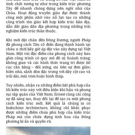
tính chất tương tự như trong kiến trúc phương
Tây để nhanh chóng dựng nên ngôi nhà của
Chúa. Hoạt động truyền giáo đạt được thành
công một phần nhờ vào nỗ lực tạo ra những
công trình tôn giáo kết hợp kiến trúc bản địa,
dẫn dắt giáo dân địa phương trong những trải
nghiệm kiến trúc thân thuộc.
Khi mới đặt chân đến Đông Dương, người Pháp
đã phong cách Tân cổ điển đang thịnh hành tại
châu u thời bấy giờ áp đặt vào xây dựng tại Việt
Nam. Một vài đặc điểm của phong cách này bao
gồm công trình có quy mô đồ sộ hoành tráng;
không gian và các hình thức trang trí được bố
cục cân bằng – đối xứng, ưu tiên sự đơn giản;
hiên nhà, sảnh đón đặc trưng với dãy cột cao và
trải dài, mái vòm hoặc hình tháp.
Tuy nhiên, nhận ra những điểm bất phù hợp của
lối kiến trúc này với điều kiện khí hậu và phong
tục tập quán của Việt Nam; Ernest cùng các cộng
sự đã sáng tạo, thay đổi lại để tạo ra một phong
cách kiến trúc mới. Kết quả là chúng ta có
Indochine Architecture, không chỉ khắc phục
được những điểm chưa phù hợp của kiến trúc
Pháp mà còn chứa đựng tinh hoa của Đông
phương bí ẩn và quyến rũ.