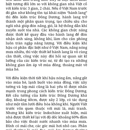
biệt tương đối lớn so với không gian nhà Việt cổ
với kiến trúc 3 gian, 2 chái. Nếu ở Việt Nam trước
đó gần như không tồn tại khái niệm “hành lang”
thì đến kiến trúc Đông Dương, hành lang trở
thành một phần quan trọng, tạo chiều sâu cho
ngôi nhà giúp đón nắng, gió, là hệ thống dẫn khí
xuyên suốt tòa nhà. Các không gian chức năng
được thiết kế quay đầu vào hành lang để đón
nhận ánh sáng, không khí, làm cho căn phòng
luôn tràn ngập năng lượng. Với điều kiện khí
hậu có phần đặc biệt như ở Việt Nam, nắng nóng
mưa nhiều, thì việc thiết kế hành lang là vô cùng
cần thiết, công việc này đòi hỏi sự quan sát kĩ
lưỡng của các kiến trúc sư, từ đó tạo ra những
không gian ấm áp về mùa đông, thoáng mát về
mùa hè.
Với điều kiện thời tiết khí hậu nóng ẩm, nắng gắt
vào mùa hè, lạnh buốt vào mùa đông, việc xây
tường và lợp mái cũng là hai yếu tố được nhấn
mạnh trong phong cách kiến trúc Đông Dương.
Kết cấu tường của kiến trúc Đông Dương khá
dày, khoảng 40cm, được xây 2 lớp, có tác dụng
như một tấm lưới điều hòa không khí. Người Việt
trước vốn quen thuộc với mái lá, mái tranh.
Nhưng khi kiến trúc Indochine xuất hiện, mái
nhà được thiết kế lại với độ dốc khoảng 60% đảm
bảo cho việc thoát nước nhanh vào mùa mưa.
Đỉnh có mái che, các góc mái hơi nhô cao. Phần