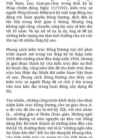
Việt Nam, Lào, Cam-pu-chia trong thời kỳ bị
Pháp chiếm đóng. Ngày 11/7/1921, kiến trúc sư
người Pháp Ernest Hébrard ký một hợp đồng lao
động với Toàn quyền Đông Dương, đích đến là
Hà Nội trong thời gian 6 tháng. Nhưng ông
không ngờ rằng, chuyến công tác này sẽ kéo dài
tới 10 năm. Và tại xứ sở xa lạ ấy, ông sẽ để lại
những biểu tượng mà tầm ảnh hưởng của nó còn
tồn tại tới nhiều thập kỷ sau.
Phong cách kiến trúc Đông Dương tuy chỉ phát
triển mạnh mẽ trong vài thập kỷ từ thập niên
1920 đến những năm đầu thập niên 1950, nhưng
là giai đoạn thịnh kỳ của kiến trúc dân sự thời
kỳ thuộc địa, cũng như tiền đề cho kiến trúc theo
trào lưu Hiện đại Nhiệt đới miền Nam Việt Nam
về sau. Phong cách Đông Dương cho thấy các
kiến trúc sư người Pháp đã có chủ ý tôn trọng
văn hóa bản địa trong hoạt động xây dựng đô
thị.
Tuy nhiên, những công trình khởi thủy cho khái
niệm kiến trúc Đông Dương, cho sự giao thoa Á-
u đó vốn đã tồn tại từ thế kỷ XIX, với chủ nhân
là… những giáo sĩ Thiên Chúa giáo. Những ngôi
thánh đường và nhà nguyện tại khu vực Đồng
bằng Bắc Bộ hình thành từ những năm đầu của
thế kỷ 19, thường được mô tả là “những ngôi nhà
An Nam kéo dài”, bởi họ tận dụng bộ khung nhà,
cấu kiện kiến trúc và trang trí của Việt Nam có