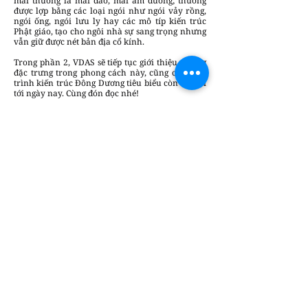
mái thường là mái đao, mái âm dương; thường
được lợp bằng các loại ngói như ngói vảy rồng,
ngói ống, ngói lưu ly hay các mô típ kiến trúc
Phật giáo, tạo cho ngôi nhà sự sang trọng nhưng
vẫn giữ được nét bản địa cổ kính.
Trong phần 2, VDAS sẽ tiếp tục giới thiệu những
đặc trưng trong phong cách này, cũng các công
trình kiến trúc Đông Dương tiêu biểu còn tồn tại
tới ngày nay. Cùng đón đọc nhé!
Mỹ Tâm
Chúng tôi luôn sẵn lòng lắng nghe và đưa
những câu chuyện sáng tạo & tin tức của
bạn đến gần hơn với cộng đồng.
Gửi bài
viết tại đây
để cùng DesignPlus lan tỏa