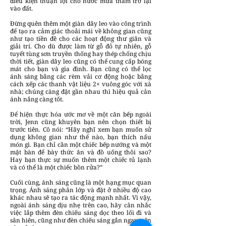
điều kiện thuận lợi cho nước mưa thấm trở lại
vào đất.
Đừng quên thêm một giàn dây leo vào công trình
để tạo ra cảm giác thoải mái về không gian cũng
như tạo tiền đề cho các hoạt động thư giãn và
giải trí. Cho dù được làm từ gỗ đỏ tự nhiên, gỗ
tuyết tùng sơn truyền thống hay thép chống chịu
thời tiết, giàn dây leo cũng có thể cung cấp bóng
mát cho bạn và gia đình. Bạn cũng có thể lọc
ánh sáng bằng các rèm vải cơ động hoặc bằng
cách xếp các thanh vật liệu 2× vuông góc với xà
nhà; chúng càng đặt gần nhau thì hiệu quả cản
ánh nắng càng tốt.
Để hiện thực hóa ước mơ về một căn bếp ngoài
trời, Jenn cũng khuyên bạn nên chọn thiết bị
trước tiên. Cô nói: “Hãy nghĩ xem bạn muốn sử
dụng không gian như thế nào, bạn thích nấu
món gì. Bạn chỉ cần một chiếc bếp nướng và một
mặt bàn để bày thức ăn và đồ uống thôi sao?
Hay bạn thực sự muốn thêm một chiếc tủ lạnh
và có thể là một chiếc bồn rửa?”
Cuối cùng, ánh sáng cũng là một hạng mục quan
trọng. Ánh sáng phân lớp và đặt ở nhiều độ cao
khác nhau sẽ tạo ra tác động mạnh nhất. Vì vậy,
ngoài ánh sáng dịu nhẹ trên cao, hãy cân nhắc
việc lắp thêm đèn chiếu sáng dọc theo lối đi và
sân hiên, cũng như đèn chiếu sáng gắn ngay trên