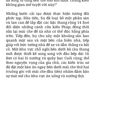
đã sống tù túng đến thế nào khi được chứng kiến
không gian mở tuyệt vời này!”
Những bước cải tạo được thực hiện tương đối
phức tạp. Đầu tiên, họ đã loại bỏ một phần sàn
và lan can để lắp đặt các bậc thang rộng 14 foot
đối diện những cánh cửa kiểu Pháp; đồng thời
sửa lại mái che để xà nhà có thể đúc hẫng phía
trên. Tiếp đến, họ cho xây một khoảng sân bao
quanh mặt sau và mặt bên của hiên nhà, tiếp
giáp với bức tường nhà để xe và dẫn thẳng ra bãi
cỏ. Một khu vực chỗ ngồi bên dưới bộ cầu thang
mới được thiết kế song song với đảo bếp dài 16
feet có hai lò nướng và quầy bar. Cuối cùng, thể
theo nguyện vọng của gia chủ, các kiến trúc sư
đã đặt một bàn ăn ngay bên dưới mái che thứ hai
(vuông góc với mái che đầu tiên) nhằm đảm bảo
sự mát mẻ cho khu vực ăn uống và nướng thịt.