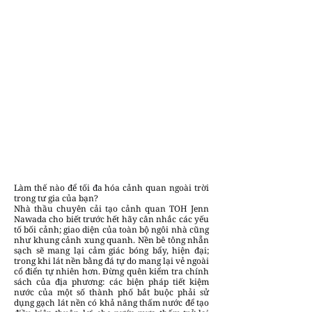
Làm thế nào để tối đa hóa cảnh quan ngoài trời
trong tư gia của bạn?
Nhà thầu chuyên cải tạo cảnh quan TOH Jenn
Nawada cho biết trước hết hãy cân nhắc các yếu
tố bối cảnh; giao diện của toàn bộ ngôi nhà cũng
như khung cảnh xung quanh. Nền bê tông nhẵn
sạch sẽ mang lại cảm giác bóng bẩy, hiện đại;
trong khi lát nền bằng đá tự do mang lại vẻ ngoài
cổ điển tự nhiên hơn. Đừng quên kiểm tra chính
sách của địa phương: các biện pháp tiết kiệm
nước của một số thành phố bắt buộc phải sử
dụng gạch lát nền có khả năng thấm nước để tạo