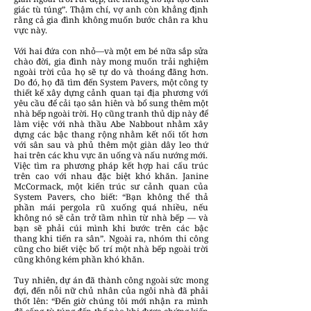
giác tù túng”. Thậm chí, vợ anh còn khẳng định
rằng cả gia đình không muốn bước chân ra khu
vực này.
Với hai đứa con nhỏ—và một em bé nữa sắp sửa
chào đời, gia đình này mong muốn trải nghiệm
ngoài trời của họ sẽ tự do và thoáng đãng hơn.
Do đó, họ đã tìm đến System Pavers, một công ty
thiết kế xây dựng cảnh quan tại địa phương với
yêu cầu để cải tạo sân hiên và bổ sung thêm một
nhà bếp ngoài trời. Họ cũng tranh thủ dịp này để
làm việc với nhà thầu Abe Nabbout nhằm xây
dựng các bậc thang rộng nhằm kết nối tốt hơn
với sân sau và phủ thêm một giàn dây leo thứ
hai trên các khu vực ăn uống và nấu nướng mới.
Việc tìm ra phương pháp kết hợp hai cấu trúc
trên cao với nhau đặc biệt khó khăn. Janine
McCormack, một kiến trúc sư cảnh quan của
System Pavers, cho biết: “Bạn không thể thả
phần mái pergola rũ xuống quá nhiều, nếu
không nó sẽ cản trở tầm nhìn từ nhà bếp — và
bạn sẽ phải cúi mình khi bước trên các bậc
thang khi tiến ra sân”. Ngoài ra, nhóm thi công
cũng cho biết việc bố trí một nhà bếp ngoài trời
cũng không kém phần khó khăn.
Tuy nhiên, dự án đã thành công ngoài sức mong
đợi, đến nỗi nữ chủ nhân của ngôi nhà đã phải
thốt lên: “Đến giờ chúng tôi mới nhận ra mình