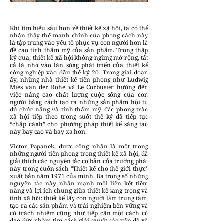
Khi tìm hiểu sâu hơn về thiết kế xã hội, ta có thể
nhận thấy thế mạnh chính của phong cách này
là tập trung vào yếu tố phục vụ con người hơn là
đề cao tính thẩm mỹ của sản phẩm. Trong thập
kỷ qua, thiết kế xã hội không ngừng mở rộng, tất
cả là nhờ vào làn sóng phát triển của thiết kế
công nghiệp vào đầu thế kỷ 20. Trong giai đoạn
ấy, những nhà thiết kế tiên phong như Ludwig
Mies van der Rohe và Le Corbusier hướng đến
việc nâng cao chất lượng cuộc sống của con
người bằng cách tạo ra những sản phẩm hội tụ
đủ chức năng và tính thẩm mỹ. Các phong trào
xã hội tiếp theo trong suốt thế kỷ đã tiếp tục
“chắp cánh” cho phương pháp thiết kế sáng tạo
này bay cao và bay xa hơn.
Victor Papanek, được công nhận là một trong
những người tiên phong trong thiết kế xã hội, đã
giải thích các nguyên tắc cơ bản của trường phái
này trong cuốn sách "Thiết kế cho thế giới thực"
xuất bản năm 1971 của mình. Ba trong số những
nguyên tắc này nhấn mạnh mối liên kết tiềm
năng và lợi ích chung giữa thiết kế sang trọng và
tính xã hội: thiết kế lấy con người làm trung tâm,
tạo ra các sản phẩm và trải nghiệm bền vững và
có trách nhiệm cũng như tiếp cận một cách có
đạo đức nhằm tìm cách giải quyết các vấn đề xã