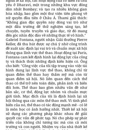
ngoài lề xã hội, các hoạt động của cô diễn ra chủ
yếu ở Dharavi, một trong những khu vực đông
dân nhất Bombay; và tạo ra nhiều không gian
hòa nhập, bao gồm một thư viện tiên phong về
nữ quyền đầu tiên ở Châu Á. Thami giải thích:
"Không gian đặc quyền này đóng vai trò như
một đấu trường để thử nghiệm sáng tạo, kể
chuyện, tuyên truyền và giáo dục, từ đó mang
đến góc nhìn độc đáo về những thực tế vô hình."
Gabriel Fontana, người nhận Giải thưởng Pierre
Keller, đã thu hút được sự chú ý nhờ công trình
đề xuất xác định lại vai trò và chuẩn mực xã hội
thông qua lĩnh vực thể thao. Hoạt động tại Paris,
Fontana cam kết định hình lại động lực của công
ty và thách thức những định kiến hiện có. Ông
cho biết: "Công việc của tôi tập trung vào việc tái
hình dung lại lĩnh vực thể thao, không chỉ từ
quan điểm thể thao hay thẩm mỹ mà còn từ
quan điểm xã hội. Nó liên quan đến cách thể
thao có thể trở nên toàn diện, phản ánh và biến
đổi hơn. Thể thao bao gồm nhiều vấn đề như
bản sắc, cơ thể, động lực nhóm và chuẩn mực
giới tính. Mục đích của tôi là định hình lại xã
hội thông qua các môn thể thao mới. Vì tính phổ
biến của nó, thể thao có tác động mạnh mẽ - có lẽ
là môn học có ảnh hưởng nhất. Thiết kế xã hội
sử dụng các phương pháp khác nhau để giải
quyết các vấn đề phức tạp. Nó cho phép sự phát
triển của không chỉ tương tác mà còn cả môi
trường và con người. Nhiệm vụ của nhà thiết kế