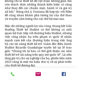
không chỉ là thiết kế đồ vật hoặc không gian mà
còn thách thức những thành kiến hiện có cũng
như thay đổi các chuẩn mực, hành vi và giá trị
xã hội." Đáng chú ý, Fontana đã hợp tác với Nike
để cùng nhau khám phá tương lai của thể thao
và truyền cảm hứng cho các thế hệ mai sau.
Mặc dù những người lọt vào vòng chung kết Giải
thưởng Thiết kế Hublot có thể không có mối
quan hệ trực tiếp với thương hiệu Hublot, nhưng
việc công nhận họ trên phạm vi quốc tế nhấn
mạnh cam kết của thương hiệu trong việc ủng
hộ các tài năng thiết kế trẻ. Giám đốc điều hành
Hublot Ricardo Guadalupe tuyên bố tại lễ trao
giải: “Chúng tôi tự hào có thể giới thiệu các nhà
thiết kế trẻ tài năng trên quy mô quốc tế”. Là nền
tảng giá trị cho sự nghiệp của họ, phiên bản năm
2023 cũng là một tín hiệu thú vị về sự phát triển
của thiết kế đương đại.
Các hãng thời trang khác, bao gồm cả Dior, vốn
không gắn liền với thiết kế mang tính xã hội, đã
bắt đầu thử kết hợp một số quy tắc nhất định.
Dưới sự chỉ đạo nghệ thuật của Maria Grazia
Chiuri, Dior đã góp phần nâng cao nhận thức về
các vấn đề xã hội trong thế giới thời trang xa xỉ.
Các bộ sưu tập mang thông điệp mạnh mẽ về nữ
quyền, được minh họa bằng những chiếc áo
phông mang tính biểu tượng "Tất cả chúng ta
nên là những người theo chủ nghĩa nữ quyền",