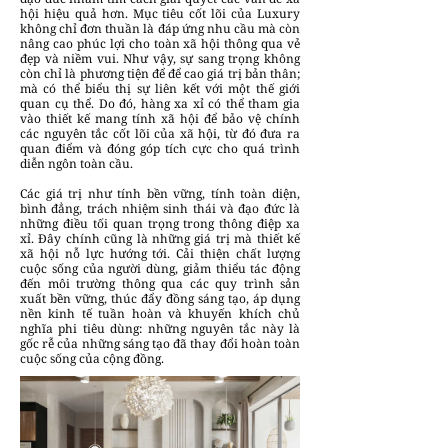
hội hiệu quả hơn. Mục tiêu cốt lõi của Luxury
không chỉ đơn thuần là đáp ứng nhu cầu mà còn
nâng cao phúc lợi cho toàn xã hội thông qua vẻ
đẹp và niềm vui. Như vậy, sự sang trọng không
còn chỉ là phương tiện để để cao giá trị bản thân;
mà có thể biểu thị sự liên kết với một thế giới
quan cụ thể. Do đó, hàng xa xỉ có thể tham gia
vào thiết kế mang tính xã hội để bảo vệ chính
các nguyên tắc cốt lõi của xã hội, từ đó đưa ra
quan điểm và đóng góp tích cực cho quá trình
diễn ngôn toàn cầu.
Các giá trị như tính bền vững, tính toàn diện,
bình đẳng, trách nhiệm sinh thái và đạo đức là
những điều tối quan trọng trong thông điệp xa
xỉ. Đây chính cũng là những giá trị mà thiết kế
xã hội nỗ lực hướng tới. Cải thiện chất lượng
cuộc sống của người dùng, giảm thiểu tác động
đến môi trường thông qua các quy trình sản
xuất bền vững, thúc đẩy đồng sáng tạo, áp dụng
nền kinh tế tuần hoàn và khuyến khích chủ
nghĩa phi tiêu dùng: những nguyên tắc này là
gốc rễ của những sáng tạo đã thay đổi hoàn toàn
cuộc sống của cộng đồng.