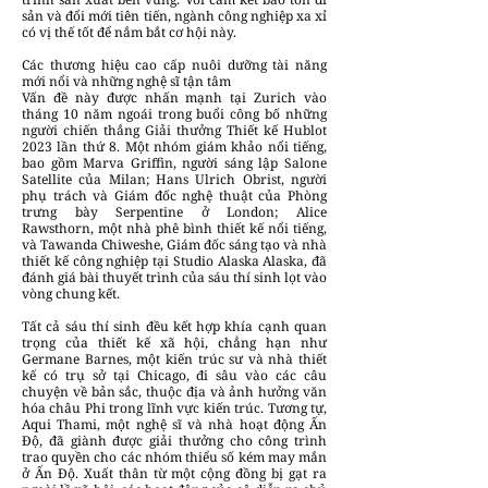
sản và đổi mới tiên tiến, ngành công nghiệp xa xỉ
có vị thế tốt để nắm bắt cơ hội này.
Các thương hiệu cao cấp nuôi dưỡng tài năng
mới nổi và những nghệ sĩ tận tâm
Vấn đề này được nhấn mạnh tại Zurich vào
tháng 10 năm ngoái trong buổi công bố những
người chiến thắng Giải thưởng Thiết kế Hublot
2023 lần thứ 8. Một nhóm giám khảo nổi tiếng,
bao gồm Marva Griffin, người sáng lập Salone
Satellite của Milan; Hans Ulrich Obrist, người
phụ trách và Giám đốc nghệ thuật của Phòng
trưng bày Serpentine ở London; Alice
Rawsthorn, một nhà phê bình thiết kế nổi tiếng,
và Tawanda Chiweshe, Giám đốc sáng tạo và nhà
thiết kế công nghiệp tại Studio Alaska Alaska, đã
đánh giá bài thuyết trình của sáu thí sinh lọt vào
vòng chung kết.
Tất cả sáu thí sinh đều kết hợp khía cạnh quan
trọng của thiết kế xã hội, chẳng hạn như
Germane Barnes, một kiến trúc sư và nhà thiết
kế có trụ sở tại Chicago, đi sâu vào các câu
chuyện về bản sắc, thuộc địa và ảnh hưởng văn
hóa châu Phi trong lĩnh vực kiến trúc. Tương tự,
Aqui Thami, một nghệ sĩ và nhà hoạt động Ấn
Độ, đã giành được giải thưởng cho công trình
trao quyền cho các nhóm thiểu số kém may mắn
ở Ấn Độ. Xuất thân từ một cộng đồng bị gạt ra