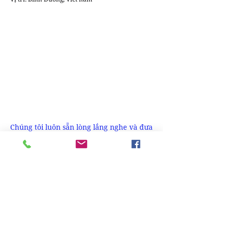
Chúng tôi luôn sẵn lòng lắng nghe và đưa
những câu chuyện sáng tạo & tin tức của
bạn đến gần hơn với cộng đồng.
Gửi bài
viết tại đây
để cùng DesignPlus lan tỏa
những giá trị thiết kế bền vững
Bài đăng gần đây