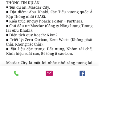
THÔNG TIN DỰ ÁN
■ Tên dự án: Masdar City.
■ Địa điểm: Abu Dhabi, Các Tiểu vương quốc Ả
Rập Thống nhất (UAE).
■ Kiến trúc sư quy hoạch: Foster + Partners.
■ Chủ đầu tư: Masdar (Công ty Năng lượng Tương
lai Abu Dhabi).
■ Diện tích quy hoạch: 6 km2.
■ Triết lý: Zero Carbon, Zero Waste (Không phát
thải, Không rác thải).
■ Vật liệu đặc trưng: Đất nung, Nhôm tái chế,
Kính hiệu suất cao, Bê tông ít các-bon.
Masdar City là một lời nhắc nhở rằng tương lai
của kiến trúc bền vững không chỉ nằm ở những
tấm pin mặt trời bóng bẩy, mà còn nằm ở sự thấu
hiểu sâu sắc về địa điểm và khí hậu. Giống như
cách người dân Rudrapur xây trường METI bằng
đất, Masdar đang dùng công nghệ cao để hồi sinh
những trí tuệ cổ xưa của sa mạc.