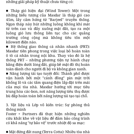
những giải pháp kỹ thuật chưa từng có:
■ Tháp gió hiện đại (Wind Tower): Một trong
những biểu tượng của Masdar là tháp gió cao
45m, lấy cảm hứng từ "Barjeel" truyền thống.
Ngọn tháp này hút những luồng không khí mát
từ trên cao và đẩy xuống mặt đất, tạo ra một
luồng gió lưu thông liên tục cho các quảng
trường công cộng mà không tiêu tốn một
kilowatt điện nào.
■ Hệ thống giao thông cá nhân nhanh (PRT):
Masdar tiên phong trong việc loại bỏ hoàn toàn
ô tô cá nhân trong nội khu. Thay vào đó là hệ
thống PRT – những phương tiện tự hành chạy
bằng điện dưới lòng đất, giúp bề mặt đô thị hoàn
toàn dành cho người đi bộ và không gian xanh.
■ Năng lượng tái tạo tuyệt đối: Thành phố được
vận hành bởi một "cánh đồng" pin mặt trời
khổng lồ và các tấm quang điện lắp đặt trên mái
của mọi tòa nhà. Masdar hướng tới mục tiêu
trung hòa các-bon, nơi năng lượng tiêu thụ được
bù đắp hoàn toàn bởi năng lượng tái tạo tại chỗ.
3. Vật liệu và Lớp vỏ kiến trúc: Sự phòng thủ
thông minh
Foster + Partners đã thực hiện những nghiên
cứu khắt khe về vật liệu để đảm bảo công trình
có khả năng "tự bảo vệ" trước nhiệt độ sa mạc:
■ Mặt đứng đất nung (Terra Cotta): Nhiều tòa nhà