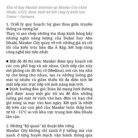
Khu tổ hợp Masdar Institute tại Masdar City (Abu
Dhabi, UAE), được thiết kế bởi công ty kiến trúc
Foster + Partners.
1. Triết lý quy hoạch: Sự giao thoa giữa truyền
thống và tương lai
Thay vì sao chép những tòa tháp kính bóng bẩy
nhưng ngốn năng lượng của Dubai hay Abu
Dhabi, Masdar City quay về với những giá trị cốt
lõi của kiến trúc bản địa Ả Rập, kết hợp cùng
công nghệ tân tiến nhất.
■ Mật độ đô thị nén: Masdar được quy hoạch với
các con phố hẹp và sát nhau. Cách tiếp cận này
mô phỏng các đô thị cổ (Medina), nơi các tòa nhà
tự che bóng cho nhau, tạo ra những luồng gió
mát tự nhiên và giảm thiểu tối đa diện tích bề
mặt tiếp xúc trực tiếp với ánh nắng mặt trời.
■ Định hướng đón gió: Toàn bộ mạng lưới đường
phố được xoay một góc tối ưu để đón những
luồng gió mát từ vịnh vào ban đêm và hạn chế
gió nóng sa mạc vào ban ngày. Kết quả là nhiệt
độ trên các con phố của Masdar luôn thấp hơn
từ 10 - 15°C so với khu vực trung tâm Abu Dhabi
lân cận.
2. Những "Kỳ quan" kỹ thuật bền vững
Masdar City không chỉ xanh ở ý tưởng, mà còn
xanh ở từng huyết mạch vận hành thông qua