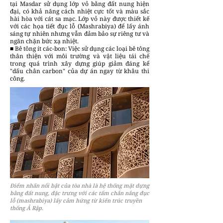
tại Masdar sử dụng lớp vỏ bằng đất nung hiện
đại, có khả năng cách nhiệt cực tốt và màu sắc
hài hòa với cát sa mạc. Lớp vỏ này được thiết kế
với các họa tiết đục lỗ (Mashrabiya) để lấy ánh
sáng tự nhiên nhưng vẫn đảm bảo sự riêng tư và
ngăn chặn bức xạ nhiệt.
■ Bê tông ít các-bon: Việc sử dụng các loại bê tông
thân thiện với môi trường và vật liệu tái chế
trong quá trình xây dựng giúp giảm đáng kể
"dấu chân carbon" của dự án ngay từ khâu thi
công.
Điểm nhấn nổi bật của tòa nhà là hệ thống mặt dựng
bằng đất nung, đặc trưng với các tấm chắn nắng đục
lỗ (mashrabiya) lấy cảm hứng từ kiến trúc truyền
thống Ả Rập.