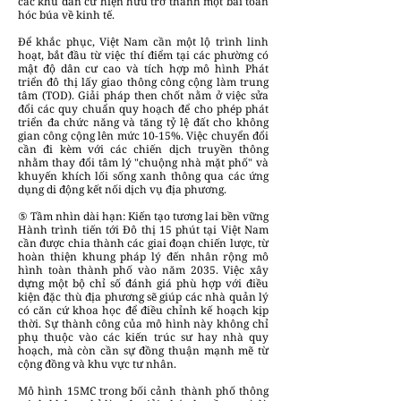
các khu dân cư hiện hữu trở thành một bài toán
hóc búa về kinh tế.
Để khắc phục, Việt Nam cần một lộ trình linh
hoạt, bắt đầu từ việc thí điểm tại các phường có
mật độ dân cư cao và tích hợp mô hình Phát
triển đô thị lấy giao thông công cộng làm trung
tâm (TOD). Giải pháp then chốt nằm ở việc sửa
đổi các quy chuẩn quy hoạch để cho phép phát
triển đa chức năng và tăng tỷ lệ đất cho không
gian công cộng lên mức 10-15%. Việc chuyển đổi
cần đi kèm với các chiến dịch truyền thông
nhằm thay đổi tâm lý "chuộng nhà mặt phố" và
khuyến khích lối sống xanh thông qua các ứng
dụng di động kết nối dịch vụ địa phương.
⑤ Tầm nhìn dài hạn: Kiến tạo tương lai bền vững
Hành trình tiến tới Đô thị 15 phút tại Việt Nam
cần được chia thành các giai đoạn chiến lược, từ
hoàn thiện khung pháp lý đến nhân rộng mô
hình toàn thành phố vào năm 2035. Việc xây
dựng một bộ chỉ số đánh giá phù hợp với điều
kiện đặc thù địa phương sẽ giúp các nhà quản lý
có căn cứ khoa học để điều chỉnh kế hoạch kịp
thời. Sự thành công của mô hình này không chỉ
phụ thuộc vào các kiến trúc sư hay nhà quy
hoạch, mà còn cần sự đồng thuận mạnh mẽ từ
cộng đồng và khu vực tư nhân.
Mô hình 15MC trong bối cảnh thành phố thông