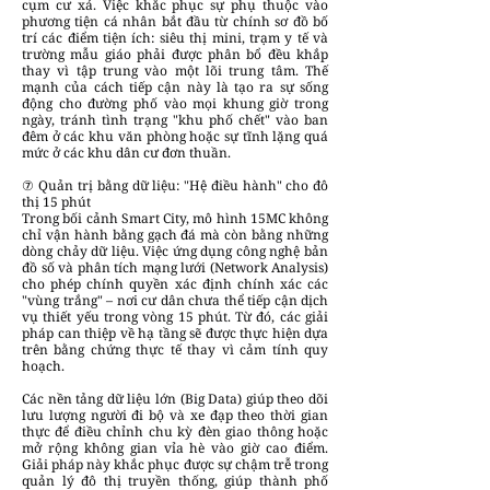
cụm cư xá. Việc khắc phục sự phụ thuộc vào
phương tiện cá nhân bắt đầu từ chính sơ đồ bố
trí các điểm tiện ích: siêu thị mini, trạm y tế và
trường mẫu giáo phải được phân bổ đều khắp
thay vì tập trung vào một lõi trung tâm. Thế
mạnh của cách tiếp cận này là tạo ra sự sống
động cho đường phố vào mọi khung giờ trong
ngày, tránh tình trạng "khu phố chết" vào ban
đêm ở các khu văn phòng hoặc sự tĩnh lặng quá
mức ở các khu dân cư đơn thuần.
⑦ Quản trị bằng dữ liệu: "Hệ điều hành" cho đô
thị 15 phút
Trong bối cảnh Smart City, mô hình 15MC không
chỉ vận hành bằng gạch đá mà còn bằng những
dòng chảy dữ liệu. Việc ứng dụng công nghệ bản
đồ số và phân tích mạng lưới (Network Analysis)
cho phép chính quyền xác định chính xác các
"vùng trắng" – nơi cư dân chưa thể tiếp cận dịch
vụ thiết yếu trong vòng 15 phút. Từ đó, các giải
pháp can thiệp về hạ tầng sẽ được thực hiện dựa
trên bằng chứng thực tế thay vì cảm tính quy
hoạch.
Các nền tảng dữ liệu lớn (Big Data) giúp theo dõi
lưu lượng người đi bộ và xe đạp theo thời gian
thực để điều chỉnh chu kỳ đèn giao thông hoặc
mở rộng không gian vỉa hè vào giờ cao điểm.
Giải pháp này khắc phục được sự chậm trễ trong
quản lý đô thị truyền thống, giúp thành phố