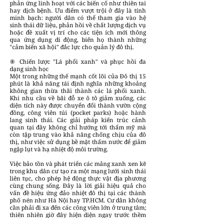
phản ứng linh hoạt với các biến cố như thiên tai
hay dịch bệnh. Ưu điểm vượt trội ở đây là tính
minh bạch: người dân có thể tham gia vào hệ
sinh thái dữ liệu, phản hồi về chất lượng dịch vụ
hoặc đề xuất vị trí cho các tiện ích mới thông
qua ứng dụng di động, biến họ thành những
"cảm biến xã hội" đắc lực cho quản lý đô thị.
⑧ Chiến lược "Lá phổi xanh" và phục hồi đa
dạng sinh học
Một trong những thế mạnh cốt lõi của Đô thị 15
phút là khả năng tái định nghĩa những khoảng
không gian thừa thãi thành các lá phổi xanh.
Khi nhu cầu về bãi đỗ xe ô tô giảm xuống, các
diện tích này được chuyển đổi thành vườn cộng
đồng, công viên túi (pocket parks) hoặc hành
lang sinh thái. Các giải pháp kiến trúc cảnh
quan tại đây không chỉ hướng tới thẩm mỹ mà
còn tập trung vào khả năng chống chịu của đô
thị, như việc sử dụng bề mặt thấm nước để giảm
ngập lụt và hạ nhiệt độ môi trường.
Việc bảo tồn và phát triển các mảng xanh xen kẽ
trong khu dân cư tạo ra một mạng lưới sinh thái
liên tục, cho phép hệ động thực vật địa phương
cùng chung sống. Đây là lời giải hiệu quả cho
vấn đề hiệu ứng đảo nhiệt đô thị tại các thành
phố nén như Hà Nội hay TP.HCM. Cư dân không
cần phải đi xa đến các công viên lớn ở trung tâm;
thiên nhiên giờ đây hiện diện ngay trước thềm