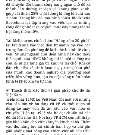
đã chuyển đổi thành công hàng ngàn chỗ đỗ xe
thành làn đường xe đạp và không gian xanh,
giúp cải thiện 25% chất lượng không khí chỉ sau
2 năm. Trong khi đó, mô hình "Siêu Block" của
Barcelona lại tập trung vào việc tạo ra những
cộng đồng nhỏ ít xe cơ giới, thúc đẩy tương tác xã
hội tăng thêm 40%.
Tại Melbourne, chiến lược "Hàng xóm 20 phút"
lại tập trung vào việc đầu tư mạnh mẽ vào các
trung tâm địa phương để kích thích kinh tế vùng
ven. Những nghiên cứu điển hình này cho thấy
thế mạnh của 15MC không chỉ là môi trường mà
còn là sự gia tăng giá trị kinh tế tại chỗ. Khi cư
dân chi tiêu và sinh hoạt ngay trong khu phố
của mình, các doanh nghiệp địa phương phát
triển bền vững hơn, tạo ra một vòng tuần hoàn
kinh tế khép kín và tự chủ.
④ Thách thức đặc thù và giải pháp cho đô thị
Việt Nam
Triển khai 15MC tại Việt Nam đối mặt với những
rào cản lớn về hạ tầng cũ kỹ và thói quen sử
dụng xe máy vốn đã ăn sâu vào văn hóa di
chuyển. Hiện tại, tỷ lệ vỉa hè đạt chuẩn tại các
đô thị lớn như Hà Nội hay TP.HCM còn rất thấp,
gây khó khăn cho việc khuyến khích đi bộ. Thêm
vào đó, năng lực tài chính hạn hẹp và chi phí
giải phóng mặt bằng cao khiến việc tái cấu trúc