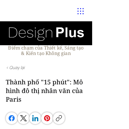
Điểm chạm của Thiết kế, Sáng tạo
& Kiến tạo Không gian
< Quay lại
Thành phố "15 phút": Mô
hình đô thị nhân văn của
Paris