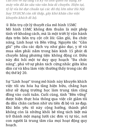
cản lớn về hạ tầng cũ kỹ và thói quen sử dụng xe
máy vốn đã ăn sâu vào văn hóa di chuyển. Hiện tại,
tỷ lệ vỉa hè đạt chuẩn tại các đô thị lớn như Hà Nội
hay TP.HCM còn rất thấp, gây khó khăn cho việc
khuyến khích đi bộ.
① Bốn trụ cột lý thuyết của mô hình 15MC
Mô hình 15MC không đơn thuần là một phép
tính về khoảng cách, mà là một triết lý vận hành
dựa trên bốn trụ cột cốt lõi: Gần gũi, Đa chức
năng, Linh hoạt và Bền vững. Nguyên tắc "Gần
gũi" yêu cầu các dịch vụ như giáo dục, y tế và
mua sắm phải nằm trong bán kính 15 phút di
chuyển bằng phương tiện không động cơ. Điều
này đòi hỏi một tư duy quy hoạch "Đa chức
năng", phá vỡ sự phân tách cứng nhắc giữa khu
dân cư và khu làm việc thường thấy trong các đô
thị thế kỷ 20.
Sự "Linh hoạt" trong mô hình này khuyến khích
việc tối ưu hóa hạ tầng hiện hữu, chẳng hạn
như sử dụng trường học làm trung tâm cộng
đồng vào cuối tuần. Cuối cùng, tính "Bền vững"
được hiện thực hóa thông qua việc cắt giảm tối
đa dấu chân carbon nhờ ưu tiên đi bộ và xe đạp.
Khi bốn yếu tố này cộng hưởng, thành phố
không còn là những khối bê tông tách biệt mà
trở thành một mạng lưới các đơn vị tự túc, nơi
con người là trung tâm của mọi hoạt động quy
hoạch.