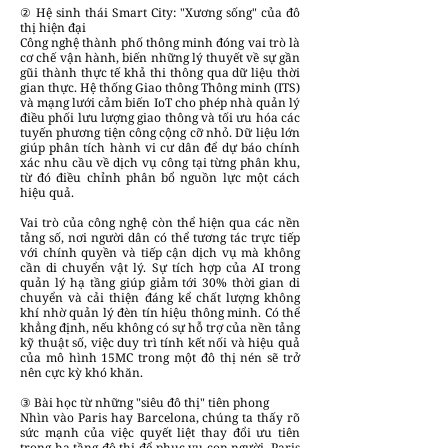
② Hệ sinh thái Smart City: "Xương sống" của đô
thị hiện đại
Công nghệ thành phố thông minh đóng vai trò là
cơ chế vận hành, biến những lý thuyết về sự gần
gũi thành thực tế khả thi thông qua dữ liệu thời
gian thực. Hệ thống Giao thông Thông minh (ITS)
và mạng lưới cảm biến IoT cho phép nhà quản lý
điều phối lưu lượng giao thông và tối ưu hóa các
tuyến phương tiện công cộng cỡ nhỏ. Dữ liệu lớn
giúp phân tích hành vi cư dân để dự báo chính
xác nhu cầu về dịch vụ công tại từng phân khu,
từ đó điều chỉnh phân bổ nguồn lực một cách
hiệu quả.
Vai trò của công nghệ còn thể hiện qua các nền
tảng số, nơi người dân có thể tương tác trực tiếp
với chính quyền và tiếp cận dịch vụ mà không
cần di chuyển vật lý. Sự tích hợp của AI trong
quản lý hạ tầng giúp giảm tới 30% thời gian di
chuyển và cải thiện đáng kể chất lượng không
khí nhờ quản lý đèn tín hiệu thông minh. Có thể
khẳng định, nếu không có sự hỗ trợ của nền tảng
kỹ thuật số, việc duy trì tính kết nối và hiệu quả
của mô hình 15MC trong một đô thị nén sẽ trở
nên cực kỳ khó khăn.
③ Bài học từ những "siêu đô thị" tiên phong
Nhìn vào Paris hay Barcelona, chúng ta thấy rõ
sức mạnh của việc quyết liệt thay đổi ưu tiên
trong hạ tầng đô thị để phục vụ con người. Paris