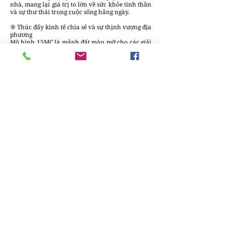
nhà, mang lại giá trị to lớn về sức khỏe tinh thần
và sự thư thái trong cuộc sống hằng ngày.
⑨ Thúc đẩy kinh tế chia sẻ và sự thịnh vượng địa
phương
Mô hình 15MC là mảnh đất màu mỡ cho các giải
pháp kinh tế chia sẻ phát triển. Từ hệ thống xe
đạp công cộng dùng chung đến các mô hình bếp
công nghiệp chia sẻ (cloud kitchen) hay văn
phòng làm việc chung, tất cả đều góp phần giảm
thiểu chi phí đầu tư hạ tầng cá nhân và tối ưu
hóa tài nguyên cộng đồng. Điều này tạo ra một
thị trường nội khu năng động, nơi các dịch vụ
nhỏ lẻ của cư dân có thể dễ dàng tiếp cận khách
hàng trong khu vực, thúc đẩy sự luân chuyển
dòng tiền tại chỗ.
Thế mạnh của việc ưu tiên kinh tế địa phương là
tạo ra một cộng đồng tự cường. Khi mọi nhu cầu
mua sắm và giải trí được đáp ứng tại chỗ, sự phụ
thuộc vào các chuỗi cung ứng dài và phức tạp sẽ
giảm bớt, giúp khu phố đứng vững hơn trước các
cú sốc kinh tế toàn cầu. Đồng thời, du lịch trải
nghiệm cũng được hưởng lợi khi du khách có xu
hướng tìm kiếm những khu phố mang tính bản
sắc, nơi họ có thể thực sự "sống như một người
địa phương" trong một môi trường an toàn và
thân thiện.
⑩ Hướng tới công bằng xã hội và tương lai bền