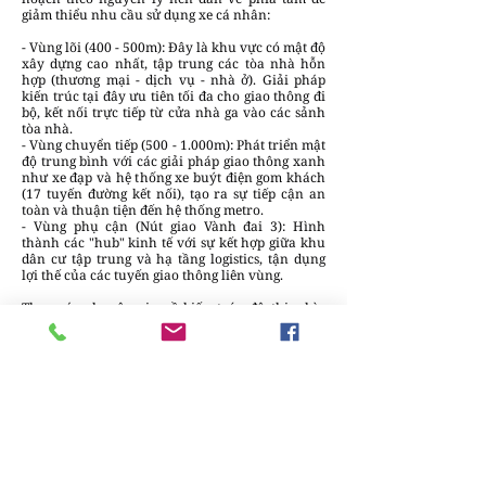
giảm thiểu nhu cầu sử dụng xe cá nhân:
- Vùng lõi (400 - 500m): Đây là khu vực có mật độ
xây dựng cao nhất, tập trung các tòa nhà hỗn
hợp (thương mại - dịch vụ - nhà ở). Giải pháp
kiến trúc tại đây ưu tiên tối đa cho giao thông đi
bộ, kết nối trực tiếp từ cửa nhà ga vào các sảnh
tòa nhà.
- Vùng chuyển tiếp (500 - 1.000m): Phát triển mật
độ trung bình với các giải pháp giao thông xanh
như xe đạp và hệ thống xe buýt điện gom khách
(17 tuyến đường kết nối), tạo ra sự tiếp cận an
toàn và thuận tiện đến hệ thống metro.
- Vùng phụ cận (Nút giao Vành đai 3): Hình
thành các "hub" kinh tế với sự kết hợp giữa khu
dân cư tập trung và hạ tầng logistics, tận dụng
lợi thế của các tuyến giao thông liên vùng.
Theo các chuyên gia về kiến trúc đô thị, chìa
khóa để TOD thành công là sự linh hoạt trong
quy hoạch. Việc tích hợp nhà ở thương mại và
dịch vụ chất lượng cao trong bán kính 500m
quanh nhà ga không chỉ nhằm mục đích kinh tế,
mà còn là giải pháp kỹ thuật để tạo ra một cộng
đồng "không phụ thuộc xe máy". Khi người dân
có thể đáp ứng mọi nhu cầu từ làm việc, mua
sắm đến giải trí chỉ trong vài bước chân, áp lực
lên hệ thống giao thông hiện hữu sẽ tự động
được giải tỏa.