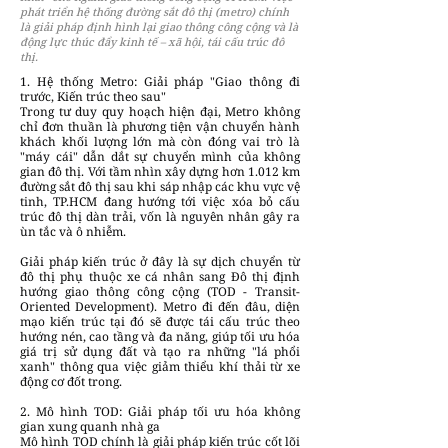
phát triển hệ thống đường sắt đô thị (metro) chính
là giải pháp định hình lại giao thông công cộng và là
động lực thúc đẩy kinh tế – xã hội, tái cấu trúc đô
thị.
1. Hệ thống Metro: Giải pháp "Giao thông đi
trước, Kiến trúc theo sau"
Trong tư duy quy hoạch hiện đại, Metro không
chỉ đơn thuần là phương tiện vận chuyển hành
khách khối lượng lớn mà còn đóng vai trò là
"máy cái" dẫn dắt sự chuyển mình của không
gian đô thị. Với tầm nhìn xây dựng hơn 1.012 km
đường sắt đô thị sau khi sáp nhập các khu vực vệ
tinh, TP.HCM đang hướng tới việc xóa bỏ cấu
trúc đô thị dàn trải, vốn là nguyên nhân gây ra
ùn tắc và ô nhiễm.
Giải pháp kiến trúc ở đây là sự dịch chuyển từ
đô thị phụ thuộc xe cá nhân sang Đô thị định
hướng giao thông công cộng (TOD - Transit-
Oriented Development). Metro đi đến đâu, diện
mạo kiến trúc tại đó sẽ được tái cấu trúc theo
hướng nén, cao tầng và đa năng, giúp tối ưu hóa
giá trị sử dụng đất và tạo ra những "lá phổi
xanh" thông qua việc giảm thiểu khí thải từ xe
động cơ đốt trong.
2. Mô hình TOD: Giải pháp tối ưu hóa không
gian xung quanh nhà ga
Mô hình TOD chính là giải pháp kiến trúc cốt lõi