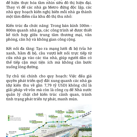
để hiện thực hóa tầm nhìn siêu đô thị hiện đại.
Thay vì để các nhà ga Metro đứng độc lập, các
nhà quy hoạch kiến nghị biến mỗi nhà ga thành
một tâm điểm của khu đô thị thu nhỏ:
Kiến trúc đa chức năng: Trong bán kính 500m -
800m quanh nhà ga, các công trình sẽ được thiết
kế tích hợp giữa trung tâm thương mại, văn
phòng, căn hộ và không gian công cộng.
Kết nối đa tầng: Tạo ra mạng lưới đi bộ (vỉa hè
xanh, hầm đi bộ, cầu vượt) kết nối trực tiếp từ
cửa nhà ga vào các tòa nhà, giúp người dân có
thể tiếp cận mọi tiện ích mà không cần bước
xuống lòng đường.
Tự chủ tài chính cho quy hoạch: Việc đấu giá
quyền phát triển quỹ đất xung quanh các nhà ga
(dự kiến thu về gần 7,79 tỷ USD) không chỉ là
giải pháp về vốn mà còn là công cụ để Nhà nước
quản lý chặt chẽ kiến trúc cảnh quan, tránh
tình trạng phát triển tự phát, manh mún.