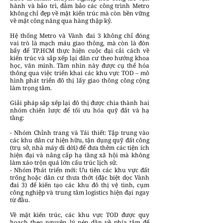
hành và bảo trì, đảm bảo các công trình Metro
không chỉ đẹp về mặt kiến trúc mà còn bền vững
về mặt công năng qua hàng thập kỷ.
Hệ thống Metro và Vành đai 3 không chỉ đóng
vai trò là mạch máu giao thông, mà còn là đòn
bẩy để TP.HCM thực hiện cuộc đại cải cách về
kiến trúc và sắp xếp lại dân cư theo hướng khoa
học, văn minh. Tầm nhìn này được cụ thể hóa
thông qua việc triển khai các khu vực TOD – mô
hình phát triển đô thị lấy giao thông công cộng
làm trọng tâm.
Giải pháp sắp xếp lại đô thị được chia thành hai
nhóm chiến lược để tối ưu hóa quỹ đất và hạ
tầng:
- Nhóm Chỉnh trang và Tái thiết: Tập trung vào
các khu dân cư hiện hữu, tận dụng quỹ đất công
(trụ sở, nhà máy di dời) để đưa thêm các tiện ích
hiện đại và nâng cấp hạ tầng xã hội mà không
làm xáo trộn quá lớn cấu trúc lịch sử.
- Nhóm Phát triển mới: Ưu tiên các khu vực đất
trống hoặc dân cư thưa thớt (đặc biệt dọc Vành
đai 3) để kiến tạo các khu đô thị vệ tinh, cụm
công nghiệp và trung tâm logistics hiện đại ngay
từ đầu.
Về mặt kiến trúc, các khu vực TOD được quy
hoạch theo nguyên lý nén dần về phía tâm để