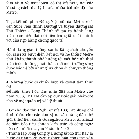
tầm nhìn về một "Siêu đô thị kết nối", nơi các
khoảng cách địa lý bị xóa nhòa bởi tốc độ của
Metro.
Trục kết nối phía Đông: Việc nối dài Metro số 1
đến Suối Tiên (Bình Dương) và tuyến đường sắt
Thủ Thiêm - Long Thành sẽ tạo ra hành lang
kiến trúc hiện đại nối liền trung tâm tài chính
với cửa ngõ hàng không quốc tế.
Hành lang giao thông xanh: Bằng cách chuyển
đổi sang xe buýt điện kết nối và hệ thống Metro
phủ khắp, thành phố hướng tới một hệ sinh thái
kiến trúc "không phát thải", nơi môi trường sống
được bảo vệ bởi những lựa chọn di chuyển thông
minh.
4. Những bước đi chiến lược và quyết tâm thực
thi
Để hiện thực hóa tầm nhìn 355 km Metro vào
năm 2035, TP.HCM cần áp dụng các giải pháp đột
phá về mặt quản trị và kỹ thuật:
- Cơ chế đặc thù (Nghị quyết 188): Áp dụng chỉ
định thầu cho các đơn vị tư vấn hàng đầu thế
giới (như liên danh Guangzhou Metro, Artelia...)
để đảm bảo tiêu chuẩn kiến trúc và công nghệ
tiên tiến nhất ngay từ khâu thiết kế.
- Thành lập Tổng Công ty Đường sắt đô thị: Đây là
bước đi nhằm chuyên nghiệp hóa công tác vận