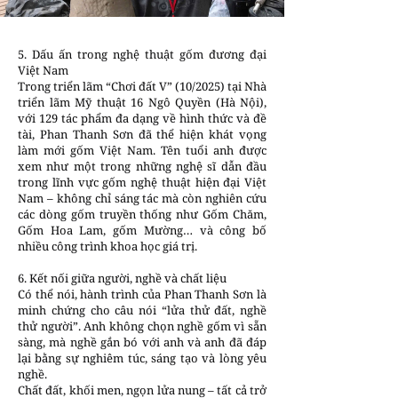
5. Dấu ấn trong nghệ thuật gốm đương đại
Việt Nam
Trong triển lãm “Chơi đất V” (10/2025) tại Nhà
triển lãm Mỹ thuật 16 Ngô Quyền (Hà Nội),
với 129 tác phẩm đa dạng về hình thức và đề
tài, Phan Thanh Sơn đã thể hiện khát vọng
làm mới gốm Việt Nam. Tên tuổi anh được
xem như một trong những nghệ sĩ dẫn đầu
trong lĩnh vực gốm nghệ thuật hiện đại Việt
Nam – không chỉ sáng tác mà còn nghiên cứu
các dòng gốm truyền thống như Gốm Chăm,
Gốm Hoa Lam, gốm Mường… và công bố
nhiều công trình khoa học giá trị.
6. Kết nối giữa người, nghề và chất liệu
Có thể nói, hành trình của Phan Thanh Sơn là
minh chứng cho câu nói “lửa thử đất, nghề
thử người”. Anh không chọn nghề gốm vì sẵn
sàng, mà nghề gắn bó với anh và anh đã đáp
lại bằng sự nghiêm túc, sáng tạo và lòng yêu
nghề.
Chất đất, khối men, ngọn lửa nung – tất cả trở