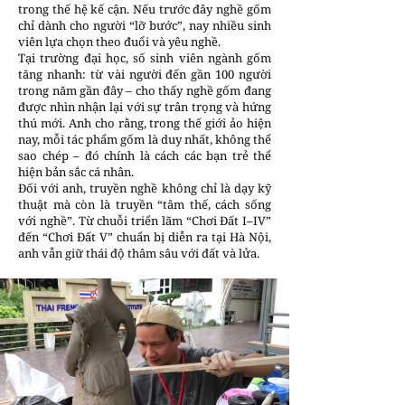
trong thế hệ kế cận. Nếu trước đây nghề gốm
chỉ dành cho người “lỡ bước”, nay nhiều sinh
viên lựa chọn theo đuổi và yêu nghề.
Tại trường đại học, số sinh viên ngành gốm
tăng nhanh: từ vài người đến gần 100 người
trong năm gần đây – cho thấy nghề gốm đang
được nhìn nhận lại với sự trân trọng và hứng
thú mới. Anh cho rằng, trong thế giới ảo hiện
nay, mỗi tác phẩm gốm là duy nhất, không thể
sao chép – đó chính là cách các bạn trẻ thể
hiện bản sắc cá nhân.
Đối với anh, truyền nghề không chỉ là dạy kỹ
thuật mà còn là truyền “tâm thế, cách sống
với nghề”. Từ chuỗi triển lãm “Chơi Đất I–IV”
đến “Chơi Đất V” chuẩn bị diễn ra tại Hà Nội,
anh vẫn giữ thái độ thâm sâu với đất và lửa.