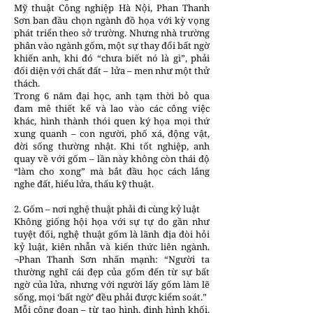
Mỹ thuật Công nghiệp Hà Nội, Phan Thanh
Sơn ban đầu chọn ngành đồ họa với kỳ vọng
phát triển theo sở trường. Nhưng nhà trường
phân vào ngành gốm, một sự thay đổi bất ngờ
khiến anh, khi đó “chưa biết nó là gì”, phải
đối diện với chất đất – lửa – men như một thử
thách.
Trong 6 năm đại học, anh tạm thời bỏ qua
đam mê thiết kế và lao vào các công việc
khác, hình thành thói quen ký họa mọi thứ
xung quanh – con người, phố xá, động vật,
đời sống thường nhật. Khi tốt nghiệp, anh
quay về với gốm – lần này không còn thái độ
“làm cho xong” mà bắt đầu học cách lắng
nghe đất, hiểu lửa, thấu kỹ thuật.
2. Gốm – nơi nghệ thuật phải đi cùng kỷ luật
Không giống hội họa với sự tự do gần như
tuyệt đối, nghệ thuật gốm là lãnh địa đòi hỏi
kỷ luật, kiên nhẫn và kiến thức liên ngành.
¬Phan Thanh Sơn nhấn mạnh: “Người ta
thường nghĩ cái đẹp của gốm đến từ sự bất
ngờ của lửa, nhưng với người lấy gốm làm lẽ
sống, mọi ‘bất ngờ’ đều phải được kiểm soát.”
Mỗi công đoạn – từ tạo hình, định hình khối,