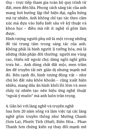
thụ – trực tiếp tham gia toàn bộ quy trình từ
đất, men đến lửa. Phong cách sáng tác của anh
mang hơi hướng lập thể hiện đại, ngẫu hứng
mà tự nhiên. Anh không chỉ tạo tác theo cảm
xúc mà dựa vào hiểu biết sâu về kỹ thuật và
khoa học – điều mà rất ít nghệ sĩ gốm làm
được.
Hình tượng người phụ nữ là một trong những
đề tài trung tâm trong sáng tác của anh.
Không phải là hình người lí tưởng hóa, mà là
những thân phận đời thường: người mẹ vùng
cao, thiếu nữ ngoài chợ, dáng ngồi nghỉ giữa
trưa hè… Anh dùng chất đất mộc, men trầm
ấm để truyền tải nét giản dị nhưng mạnh mẽ
đó. Bên cạnh đó, hình tượng động vật – như
chú bò đất nâu khỏe khoắn – cũng xuất hiện
nhiều, mang dấu ấn hình khối lồi lõm và men
chảy tự nhiên tạo nên hiệu ứng nghệ thuật
“ngoài ý muốn” mà anh luôn trân trọng.
4. Gắn bó với làng nghề và truyền nghề
Sau hơn 20 năm sống và làm việc tại các làng
nghề gốm truyền thống như Mường Chanh
(Sơn La), Phước Tích (Huế), Biên Hòa… Phan
Thanh Sơn chứng kiến sự thay đổi mạnh mẽ