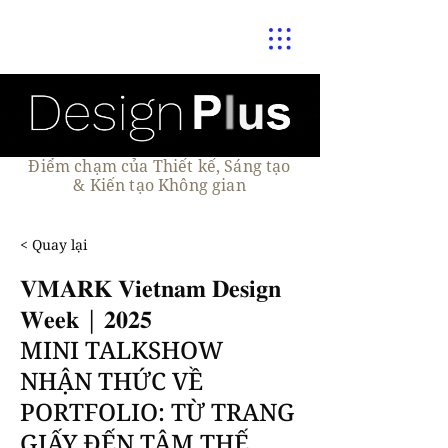
Điểm chạm của Thiết kế, Sáng tạo
& Kiến tạo Không gian
< Quay lại
𝐕𝐌𝐀𝐑𝐊 𝐕𝐢𝐞𝐭𝐧𝐚𝐦 𝐃𝐞𝐬𝐢𝐠𝐧
𝐖𝐞𝐞𝐤 | 𝟐𝟎𝟐𝟓
MINI TALKSHOW
NHẬN THỨC VỀ
PORTFOLIO: TỪ TRANG
GIẤY ĐẾN TÂM THẾ