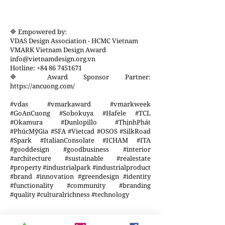
🔷 Empowered by:
VDAS Design Association - HCMC Vietnam
VMARK Vietnam Design Award
info@vietnamdesign.org.vn
Hotline:
+84 86 7451671
🔷 Award Sponsor Partner:
https://ancuong.com/
#vdas #vmarkaward #vmarkweek
#GoAnCuong #Sobokuya #Hafele #TCL
#Okamura #Dunlopillo #ThịnhPhát
#PhúcMỹGia #SFA #Vietcad #OSOS #SilkRoad
#Spark #ItalianConsolate #ICHAM #ITA
#gooddesign #goodbusiness #interior
#architecture #sustainable #realestate
#property #industrialpark #industrialproduct
#brand #innovation #greendesign #identity
#functionality #community #branding
#quality #culturalrichness #technology