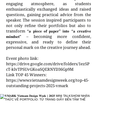
engaging atmosphere, as students
enthusiastically exchanged ideas and raised
questions, gaining practical advice from the
speaker. The session inspired participants to
not only refine their portfolios but also to
transform “𝐚 𝐩𝐢𝐞𝐜𝐞 𝐨𝐟 𝐩𝐚𝐩𝐞𝐫” 𝐢𝐧𝐭𝐨 “𝐚 𝐜𝐫𝐞𝐚𝐭𝐢𝐯𝐞
𝐦𝐢𝐧𝐝𝐬𝐞𝐭” – becoming more confident,
expressive, and ready to define their
personal mark on the creative journey ahead.
Event photo link:
https://drive.google.com/drive/folders/1ezSP
cT-klvTPSUvGKoaSQERNYD36Gp9M
Link TOP 45 Winners:
https://www.vietnamdesignweek.org/top-45-
outstanding-projects-2025-vmark