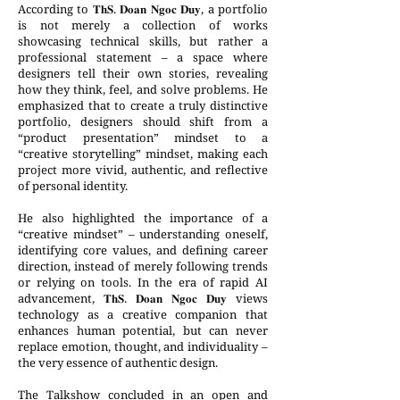
According to 𝐓𝐡𝐒. 𝐃𝐨𝐚𝐧 𝐍𝐠𝐨𝐜 𝐃𝐮𝐲, a portfolio
is not merely a collection of works
showcasing technical skills, but rather a
professional statement – a space where
designers tell their own stories, revealing
how they think, feel, and solve problems. He
emphasized that to create a truly distinctive
portfolio, designers should shift from a
“product presentation” mindset to a
“creative storytelling” mindset, making each
project more vivid, authentic, and reflective
of personal identity.
He also highlighted the importance of a
“creative mindset” – understanding oneself,
identifying core values, and defining career
direction, instead of merely following trends
or relying on tools. In the era of rapid AI
advancement, 𝐓𝐡𝐒. 𝐃𝐨𝐚𝐧 𝐍𝐠𝐨𝐜 𝐃𝐮𝐲 views
technology as a creative companion that
enhances human potential, but can never
replace emotion, thought, and individuality –
the very essence of authentic design.
The Talkshow concluded in an open and