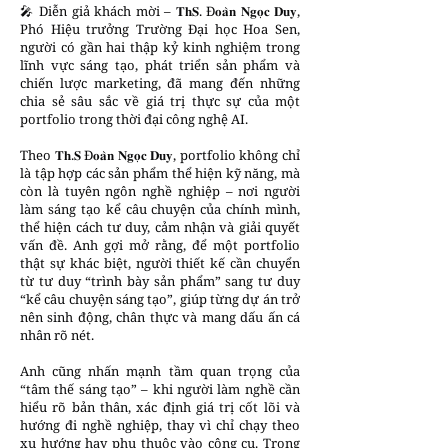
🎤 Diễn giả khách mời – 𝐓𝐡𝐒. Đ𝐨𝐚̀𝐧 𝐍𝐠𝐨̣𝐜 𝐃𝐮𝐲,
Phó Hiệu trưởng Trường Đại học Hoa Sen,
người có gần hai thập kỷ kinh nghiệm trong
lĩnh vực sáng tạo, phát triển sản phẩm và
chiến lược marketing, đã mang đến những
chia sẻ sâu sắc về giá trị thực sự của một
portfolio trong thời đại công nghệ AI.
Theo 𝐓𝐡.𝐒 Đ𝐨𝐚̀𝐧 𝐍𝐠𝐨̣𝐜 𝐃𝐮𝐲, portfolio không chỉ
là tập hợp các sản phẩm thể hiện kỹ năng, mà
còn là tuyên ngôn nghề nghiệp – nơi người
làm sáng tạo kể câu chuyện của chính mình,
thể hiện cách tư duy, cảm nhận và giải quyết
vấn đề. Anh gợi mở rằng, để một portfolio
thật sự khác biệt, người thiết kế cần chuyển
từ tư duy “trình bày sản phẩm” sang tư duy
“kể câu chuyện sáng tạo”, giúp từng dự án trở
nên sinh động, chân thực và mang dấu ấn cá
nhân rõ nét.
Anh cũng nhấn mạnh tầm quan trọng của
“tâm thế sáng tạo” – khi người làm nghề cần
hiểu rõ bản thân, xác định giá trị cốt lõi và
hướng đi nghề nghiệp, thay vì chỉ chạy theo
xu hướng hay phụ thuộc vào công cụ. Trong