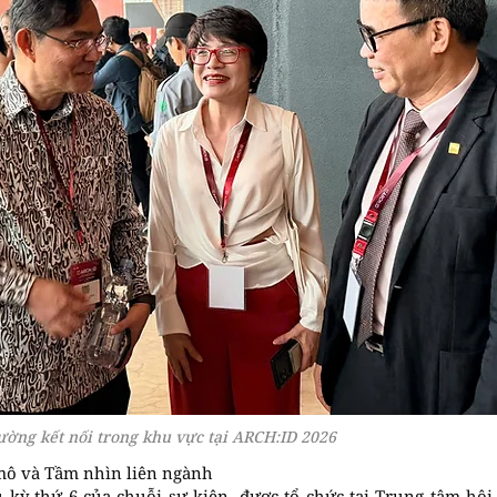
ường kết nối trong khu vực tại ARCH:ID 2026
mô và Tầm nhìn liên ngành
kỳ thứ 6 của chuỗi sự kiện, được tổ chức tại Trung tâm hội