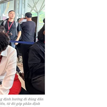
ẳng định hướng đi đúng đắn
tiến, từ đó góp phần định