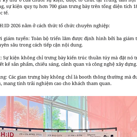
ng, sự kiện quy tụ hơn 700 gian trưng bày trên tổng diện tích 
c tế.
H:ID 2026 nằm ở cách thức tổ chức chuyên nghiệp:
i giám tuyển: Toàn bộ triển lãm được định hình bởi ba giám t
uyên sâu trong cách tiếp cận nội dung.
t: Sự kiện không chỉ trưng bày kiến trúc thuần túy mà đặt nó t
iết kế sản phẩm, chiếu sáng, cảnh quan và công nghệ xây dựng
hàng: Các gian trưng bày không chỉ là booth thông thường mà đ
u, mang tính trải nghiệm cao cho khách tham quan.