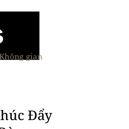
 Không gian
n Nổi Bật
Vật Liệu & Giải Pháp
More
Thúc Đẩy