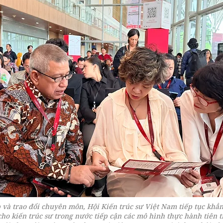
 và trao đổi chuyên môn, Hội Kiến trúc sư Việt Nam tiếp tục kh
 cho kiến trúc sư trong nước tiếp cận các mô hình thực hành tiên 