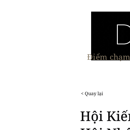
Điểm chạm 
Trang chủ
Nội Thất
Kiến Trúc
< Quay lại
Hội Kiế