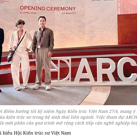
ời điểm hướng tới kỷ niệm Ngày Kiến trúc Việt Nam 27/4, mang ý
của kiến trúc sư trong hệ sinh thái liên ngành. Việc tham dự ARCH
là một phần của quá trình mở rộng cách tiếp cận nghề nghiệp hiệ
i biểu Hội Kiến trúc sư Việt Nam