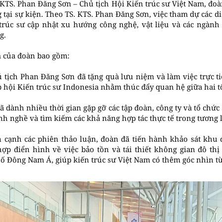
 KTS. Phan Đăng Sơn – Chủ tịch Hội Kiến trúc sư Việt Nam, đoàn
 tại sự kiện. Theo TS. KTS. Phan Đăng Sơn, việc tham dự các 
 trúc sư cập nhật xu hướng công nghệ, vật liệu và các ngàn
g.
m của đoàn bao gồm:
ủ tịch Phan Đăng Sơn đã tặng quà lưu niệm và làm việc trực t
p hội Kiến trúc sư Indonesia nhằm thúc đẩy quan hệ giữa hai t
đã dành nhiều thời gian gặp gỡ các tập đoàn, công ty và tổ chức
h nghề và tìm kiếm các khả năng hợp tác thực tế trong tương l
n cạnh các phiên thảo luận, đoàn đã tiến hành khảo sát khu đ
hợp điển hình về việc bảo tồn và tái thiết không gian đô thị
 Đông Nam Á, giúp kiến trúc sư Việt Nam có thêm góc nhìn từ 