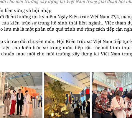
i cho môi trường xây dựng tại Việt Nam trong giai đoạn hội nhậ
iển bền vững và hội nhập
hời điểm hướng tới kỷ niệm Ngày Kiến trúc Việt Nam 27/4, man
ò của kiến trúc sư trong hệ sinh thái liên ngành. Việc tham 
ao lưu mà là một phần của quá trình mở rộng cách tiếp cận ngh
p và trao đổi chuyên môn, Hội Kiến trúc sư Việt Nam tiếp tục
u kiện cho kiến trúc sư trong nước tiếp cận các mô hình thực
chuẩn mực mới cho môi trường xây dựng tại Việt Nam trong