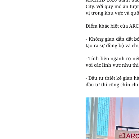
City. Với quy mô ấn tượ
vị trong khu vực và quố
Điểm khác biệt của ARC
- Không gian dẫn dắt bở
tạo ra sự đồng bộ và ch
- Tính liên ngành rõ né
với các lĩnh vực như th
- Đầu tư thiết kế gian 
đầu tư thi công chỉn ch