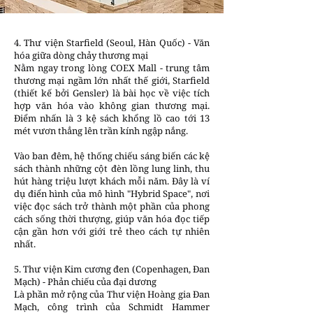
4. Thư viện Starfield (Seoul, Hàn Quốc) - Văn
hóa giữa dòng chảy thương mại
Nằm ngay trong lòng COEX Mall - trung tâm
thương mại ngầm lớn nhất thế giới, Starfield
(thiết kế bởi Gensler) là bài học về việc tích
hợp văn hóa vào không gian thương mại.
Điểm nhấn là 3 kệ sách khổng lồ cao tới 13
mét vươn thẳng lên trần kính ngập nắng.
Vào ban đêm, hệ thống chiếu sáng biến các kệ
sách thành những cột đèn lồng lung linh, thu
hút hàng triệu lượt khách mỗi năm. Đây là ví
dụ điển hình của mô hình "Hybrid Space", nơi
việc đọc sách trở thành một phần của phong
cách sống thời thượng, giúp văn hóa đọc tiếp
cận gần hơn với giới trẻ theo cách tự nhiên
nhất.
5. Thư viện Kim cương đen (Copenhagen, Đan
Mạch) - Phản chiếu của đại dương
Là phần mở rộng của Thư viện Hoàng gia Đan
Mạch, công trình của Schmidt Hammer