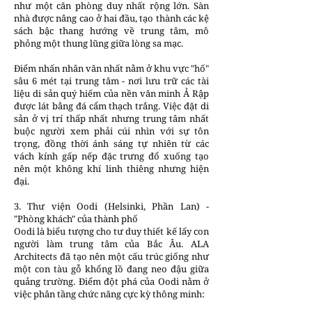
như một căn phòng duy nhất rộng lớn. Sàn
nhà được nâng cao ở hai đầu, tạo thành các kệ
sách bậc thang hướng về trung tâm, mô
phỏng một thung lũng giữa lòng sa mạc.
Điểm nhấn nhân văn nhất nằm ở khu vực "hố"
sâu 6 mét tại trung tâm - nơi lưu trữ các tài
liệu di sản quý hiếm của nền văn minh Ả Rập
được lát bằng đá cẩm thạch trắng. Việc đặt di
sản ở vị trí thấp nhất nhưng trung tâm nhất
buộc người xem phải cúi nhìn với sự tôn
trọng, đồng thời ánh sáng tự nhiên từ các
vách kính gấp nếp đặc trưng đổ xuống tạo
nên một không khí linh thiêng nhưng hiện
đại.
3. Thư viện Oodi (Helsinki, Phần Lan) -
"Phòng khách" của thành phố
Oodi là biểu tượng cho tư duy thiết kế lấy con
người làm trung tâm của Bắc Âu. ALA
Architects đã tạo nên một cấu trúc giống như
một con tàu gỗ khổng lồ đang neo đậu giữa
quảng trường. Điểm đột phá của Oodi nằm ở
việc phân tầng chức năng cực kỳ thông minh: