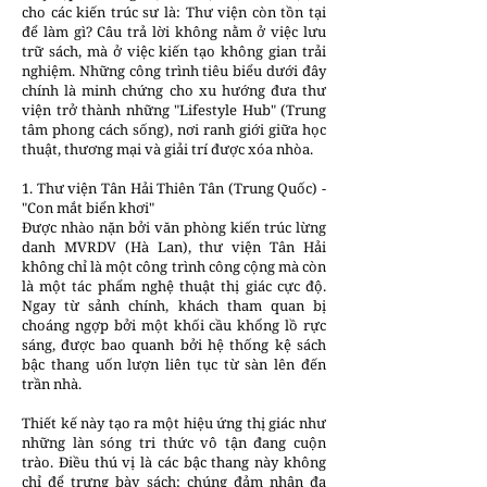
cho các kiến trúc sư là: Thư viện còn tồn tại
để làm gì? Câu trả lời không nằm ở việc lưu
trữ sách, mà ở việc kiến tạo không gian trải
nghiệm. Những công trình tiêu biểu dưới đây
chính là minh chứng cho xu hướng đưa thư
viện trở thành những "Lifestyle Hub" (Trung
tâm phong cách sống), nơi ranh giới giữa học
thuật, thương mại và giải trí được xóa nhòa.
1. Thư viện Tân Hải Thiên Tân (Trung Quốc) -
"Con mắt biển khơi"
Được nhào nặn bởi văn phòng kiến trúc lừng
danh MVRDV (Hà Lan), thư viện Tân Hải
không chỉ là một công trình công cộng mà còn
là một tác phẩm nghệ thuật thị giác cực độ.
Ngay từ sảnh chính, khách tham quan bị
choáng ngợp bởi một khối cầu khổng lồ rực
sáng, được bao quanh bởi hệ thống kệ sách
bậc thang uốn lượn liên tục từ sàn lên đến
trần nhà.
Thiết kế này tạo ra một hiệu ứng thị giác như
những làn sóng tri thức vô tận đang cuộn
trào. Điều thú vị là các bậc thang này không
chỉ để trưng bày sách; chúng đảm nhận đa