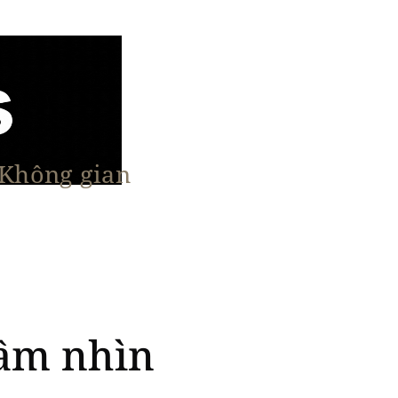
 Không gian
n Nổi Bật
Vật Liệu & Giải Pháp
More
tầm nhìn