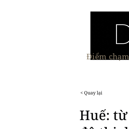
Điểm chạm 
Trang chủ
Nội Thất
Kiến Trúc
< Quay lại
Huế: từ