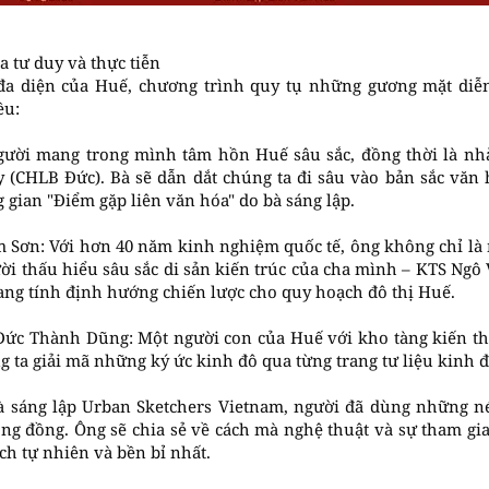
a tư duy và thực tiễn
n đa diện của Huế, chương trình quy tụ những gương mặt diễ
ều:
gười mang trong mình tâm hồn Huế sâu sắc, đồng thời là nhà
 (CHLB Đức). Bà sẽ dẫn dắt chúng ta đi sâu vào bản sắc văn 
 gian "Điểm gặp liên văn hóa" do bà sáng lập.
 Sơn: Với hơn 40 năm kinh nghiệm quốc tế, ông không chỉ là
ời thấu hiểu sâu sắc di sản kiến trúc của cha mình – KTS Ngô
ang tính định hướng chiến lược cho quy hoạch đô thị Huế.
c Thành Dũng: Một người con của Huế với kho tàng kiến thứ
g ta giải mã những ký ức kinh đô qua từng trang tư liệu kinh đ
à sáng lập Urban Sketchers Vietnam, người đã dùng những né
ộng đồng. Ông sẽ chia sẻ về cách mà nghệ thuật và sự tham gi
ch tự nhiên và bền bỉ nhất.