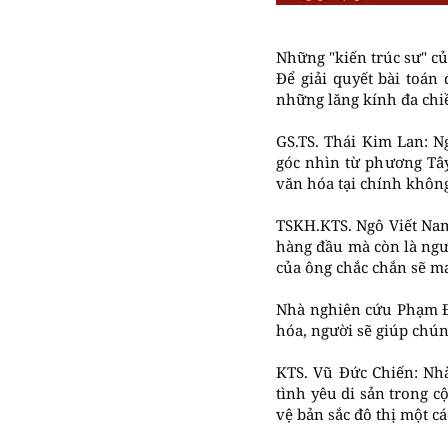
Những "kiến trúc sư" củ
Để giải quyết bài toá
những lăng kính đa chi
GS.TS. Thái Kim Lan: N
góc nhìn từ phương Tây
văn hóa tại chính không
TSKH.KTS. Ngô Viết Nam
hàng đầu mà còn là ngư
của ông chắc chắn sẽ m
Nhà nghiên cứu Phạm Đứ
hóa, người sẽ giúp chún
KTS. Vũ Đức Chiến: Nh
tình yêu di sản trong c
vệ bản sắc đô thị một cá