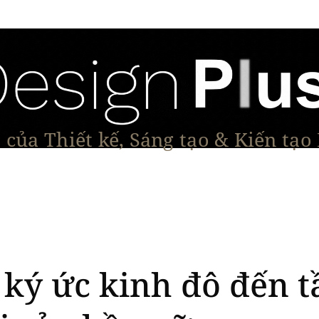
của Thiết kế, Sáng tạo & Kiến tạo
Tạo Dáng Sản Phẩm
Đối thoại & Tầm nhìn
Dự Á
 ký ức kinh đô đến 