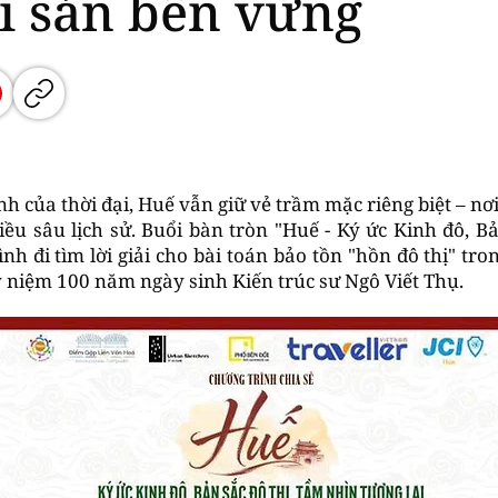
di sản bền vững
 của thời đại, Huế vẫn giữ vẻ trầm mặc riêng biệt – nơi
iều sâu lịch sử. Buổi bàn tròn "Huế - Ký ức Kinh đô, B
ình đi tìm lời giải cho bài toán bảo tồn "hồn đô thị" tr
ỷ niệm 100 năm ngày sinh Kiến trúc sư Ngô Viết Thụ.