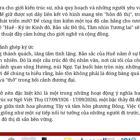
t ra cho giới kiến trúc sư, nhà quy hoạch và những người yêu
ể giữ được sợi dây liên kết vô hình mang tên "hồn đô thị", t
hát triển mới? Để cùng tìm kiếm một tọa độ cân bằng cho tươn
ề "Huế - Ký ức Kinh đô, Bản sắc Đô thị, Tầm nhìn Tương lai" sẽ
 thuật đầy cảm hứng cho giới nghề và cộng đồng.
ảnh ghép ký ức
 thành quách, lăng tẩm tĩnh lặng. Bản sắc của Huế nằm ở sự h
ên nhiên. Đó là một cấu trúc đô thị nhân văn, nơi cái tôi của 
cảnh quan sông Hương, núi Ngự. Tại buổi bàn tròn này, những 
i để chúng ta hiểu rằng, bảo tồn không phải là đóng băng quá
 và "thở" trong bối cảnh đương đại.
rở nên đặc biệt khi là một trong những hoạt động ý nghĩa h
úc sư Ngô Viết Thụ (17/09/1926 - 17/09/2026), một bậc thầy đã 
ợp giữa tinh hoa phương Tây và tâm hồn phương Đông. Việc t
 giống như một sự tiếp nối tư tưởng của những người đi trướ
đô thị di sản bền vững.