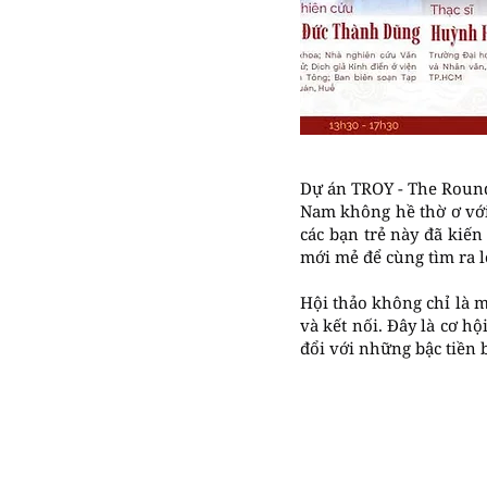
Dự án TROY - The Roundt
Nam không hề thờ ơ với
các bạn trẻ này đã kiế
mới mẻ để cùng tìm ra lờ
Hội thảo không chỉ là m
và kết nối. Đây là cơ hộ
đổi với những bậc tiền 