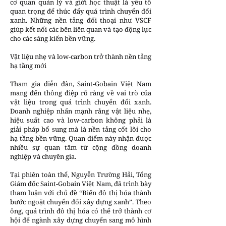
cơ quan quản lý và giới học thuật là yếu tố
quan trọng để thúc đẩy quá trình chuyển đổi
xanh. Những nền tảng đối thoại như VSCF
giúp kết nối các bên liên quan và tạo động lực
cho các sáng kiến bền vững.
Vật liệu nhẹ và low-carbon trở thành nền tảng
hạ tầng mới
Tham gia diễn đàn, Saint-Gobain Việt Nam
mang đến thông điệp rõ ràng về vai trò của
vật liệu trong quá trình chuyển đổi xanh.
Doanh nghiệp nhấn mạnh rằng vật liệu nhẹ,
hiệu suất cao và low-carbon không phải là
giải pháp bổ sung mà là nền tảng cốt lõi cho
hạ tầng bền vững. Quan điểm này nhận được
nhiều sự quan tâm từ cộng đồng doanh
nghiệp và chuyên gia.
Tại phiên toàn thể, Nguyễn Trường Hải, Tổng
Giám đốc Saint-Gobain Việt Nam, đã trình bày
tham luận với chủ đề “Biến đô thị hóa thành
bước ngoặt chuyển đổi xây dựng xanh”. Theo
ông, quá trình đô thị hóa có thể trở thành cơ
hội để ngành xây dựng chuyển sang mô hình