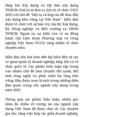
Hiệp hội Xây dựng và Vật liệu xây dựng
TP.HCM (SACA) là đơn vị chủ trì tổ chức VSCF
2025 với chủ đề “Hội tụ và hợp tác để thúc đẩy
xây dựng bền vững tại Việt Nam”. Diễn đàn
được tổ chức với sự bảo trợ của Bộ Xây dựng,
Bộ Nông nghiệp và Môi trường và UBND
TP.HCM. Ngoài ra, sự kiện còn có sự đồng
hành của Liên đoàn Thương mại và Công
nghiệp Việt Nam (VCCI) cùng nhiều tổ chức
chuyên môn.
Diễn đàn thu hút hơn 400 đại biểu đến từ các
cơ quan quản lý, doanh nghiệp, hiệp hội và tổ
chức quốc tế. Các phiên thảo luận tập trung
vào nhiều chủ đề như chuyển đổi xanh, đổi
mới công nghệ và phát triển hạ tầng bền
vững. Đây được xem là một trong những diễn
đàn quan trọng của ngành xây dựng trong
năm 2025.
Thông qua các phiên thảo luận, nhiều góc
nhìn đa chiều về tương lai của ngành xây
dựng Việt Nam đã được chia sẻ. Các chuyên
gia cho rằng việc hợp tác giữa doanh nghiệp,