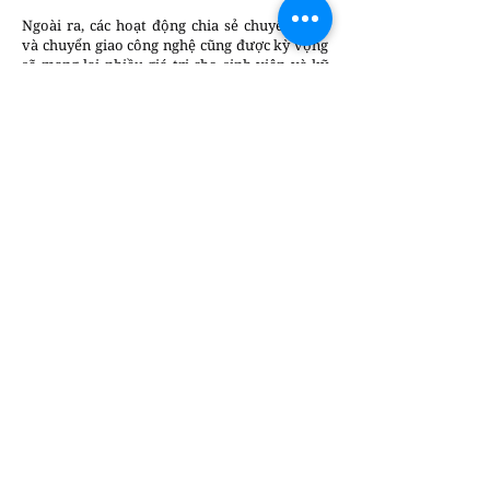
Ngoài ra, các hoạt động chia sẻ chuyên môn
và chuyển giao công nghệ cũng được kỳ vọng
sẽ mang lại nhiều giá trị cho sinh viên và kỹ
sư trẻ. Việc tiếp cận sớm với công nghệ vật
liệu xanh sẽ giúp nguồn nhân lực tương lai
thích nghi nhanh với xu hướng phát triển mới
của ngành.
Cam kết đồng hành cùng lộ trình Net Zero của
Việt Nam
Theo đại diện doanh nghiệp, sự hiện diện của
Saint-Gobain Việt Nam tại Việt Nam gắn liền
với định hướng phát triển bền vững của quốc
gia. Khi quy mô các dự án hạ tầng ngày càng
lớn, yêu cầu kiểm soát phát thải từ vật liệu sẽ
trở nên quan trọng hơn. Điều này đòi hỏi sự
tham gia tích cực của các doanh nghiệp trong
ngành.
Trong tầm nhìn dài hạn, doanh nghiệp cam
kết đồng hành cùng các bên liên quan để giảm
phát thải carbon ngay từ khâu vật liệu. Mục
tiêu được đặt ra là giảm 33% lượng phát thải