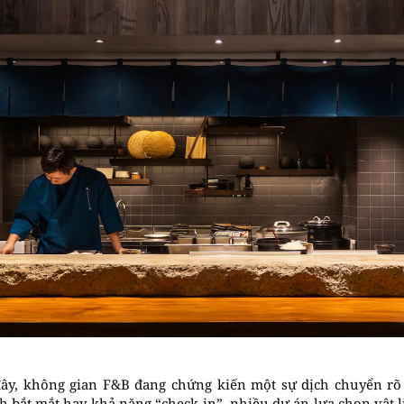
đây, không gian F&B đang chứng kiến một sự dịch chuyển rõ r
h bắt mắt hay khả năng “check-in”, nhiều dự án lựa chọn vật 