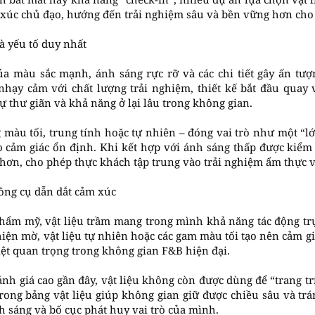
úc chủ đạo, hướng đến trải nghiệm sâu và bền vững hơn cho
là yếu tố duy nhất
ủa màu sắc mạnh, ánh sáng rực rỡ và các chi tiết gây ấn tượn
hạy cảm với chất lượng trải nghiệm, thiết kế bắt đầu quay 
sự thư giãn và khả năng ở lại lâu trong không gian.
g màu tối, trung tính hoặc tự nhiên – đóng vai trò như một “lớ
o cảm giác ổn định. Khi kết hợp với ánh sáng thấp được kiểm 
hơn, cho phép thực khách tập trung vào trải nghiệm ẩm thực và
công cụ dẫn dắt cảm xúc
thẩm mỹ, vật liệu trầm mang trong mình khả năng tác động tr
iện mờ, vật liệu tự nhiên hoặc các gam màu tối tạo nên cảm gi
iệt quan trọng trong không gian F&B hiện đại.
nh giá cao gần đây, vật liệu không còn được dùng để “trang t
trong bảng vật liệu giúp không gian giữ được chiều sâu và trá
nh sáng và bố cục phát huy vai trò của mình.