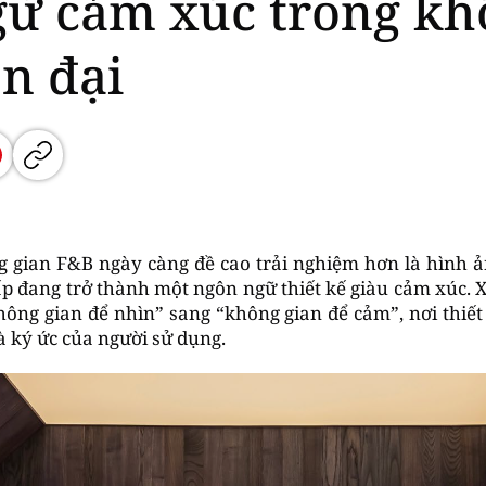
ữ cảm xúc trong kh
n đại
 gian F&B ngày càng đề cao trải nghiệm hơn là hình ản
p đang trở thành một ngôn ngữ thiết kế giàu cảm xúc.
hông gian để nhìn” sang “không gian để cảm”, nơi thiế
à ký ức của người sử dụng.