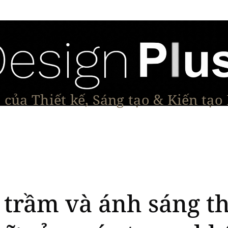
của Thiết kế, Sáng tạo & Kiến tạo
Tạo Dáng Sản Phẩm
Đối thoại & Tầm nhìn
Dự Á
u trầm và ánh sáng t