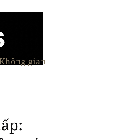
 Không gian
n Nổi Bật
Vật Liệu & Giải Pháp
More
hấp: