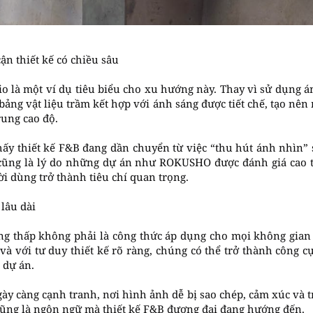
n thiết kế có chiều sâu
 là một ví dụ tiêu biểu cho xu hướng này. Thay vì sử dụng á
 bảng vật liệu trầm kết hợp với ánh sáng được tiết chế, tạo n
rung cao độ.
thấy thiết kế F&B đang dần chuyển từ việc “thu hút ánh nhìn”
cũng là lý do những dự án như ROKUSHO được đánh giá cao tr
ời dùng trở thành tiêu chí quan trọng.
 lâu dài
áng thấp không phải là công thức áp dụng cho mọi không gian
và với tư duy thiết kế rõ ràng, chúng có thể trở thành công 
o dự án.
ày càng cạnh tranh, nơi hình ảnh dễ bị sao chép, cảm xúc và t
 cũng là ngôn ngữ mà thiết kế F&B đương đại đang hướng đến.