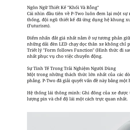
Ngôn Ngữ Thiết Kế "Khối Và Rỗng"
Cái nhìn đầu tiên về P-Two luôn đem lại một sự 
thống, đội ngũ thiết kế đã ứng dụng hệ khung xư
(Futurism).
Điểm nhấn đắt giá nhất nằm ở sự tương phản giữ
những dải đèn LED chạy dọc thân xe không chỉ 
Triết lý "Form follows Function" (Hình thức đi sa
nhất phục vụ cho việc chuyển động.
Sự Tinh Tế Trong Trải Nghiệm Người Dùng
Một trong những thách thức lớn nhất của các dò
phẳng. P-Two đã giải quyết vấn đề này bằng một 
Hệ thống lái thông minh: Ghi đông của xe được th
lượng pin và chế độ lái một cách trực quan nhất.