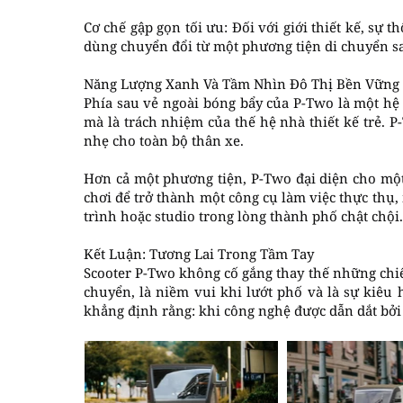
Cơ chế gập gọn tối ưu: Đối với giới thiết kế, sự
dùng chuyển đổi từ một phương tiện di chuyển san
Năng Lượng Xanh Và Tầm Nhìn Đô Thị Bền Vững
Phía sau vẻ ngoài bóng bẩy của P-Two là một hệ
mà là trách nhiệm của thế hệ nhà thiết kế trẻ.
nhẹ cho toàn bộ thân xe.
Hơn cả một phương tiện, P-Two đại diện cho một
chơi để trở thành một công cụ làm việc thực thụ
trình hoặc studio trong lòng thành phố chật chội.
Kết Luận: Tương Lai Trong Tầm Tay
Scooter P-Two không cố gắng thay thế những chiế
chuyển, là niềm vui khi lướt phố và là sự kiê
khẳng định rằng: khi công nghệ được dẫn dắt bở