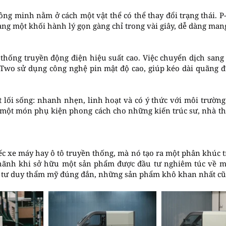
 thông minh nằm ở cách một vật thể có thể thay đổi trạng thái
g một khối hành lý gọn gàng chỉ trong vài giây, dễ dàng mang
 thống truyền động điện hiệu suất cao. Việc chuyển dịch sang
 P-Two sử dụng công nghệ pin mật độ cao, giúp kéo dài quãng
 lối sống: nhanh nhẹn, linh hoạt và có ý thức với môi trường
, một món phụ kiện phong cách cho những kiến trúc sư, nhà th
c xe máy hay ô tô truyền thống, mà nó tạo ra một phân khúc tr
u hãnh khi sở hữu một sản phẩm được đầu tư nghiêm túc về m
i tư duy thẩm mỹ đúng đắn, những sản phẩm khô khan nhất cũ