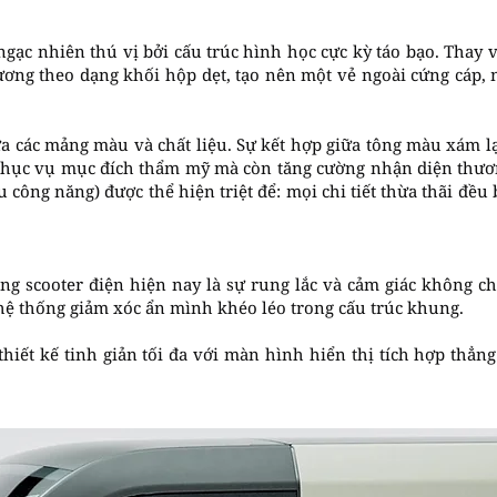
ngạc nhiên thú vị bởi cấu trúc hình học cực kỳ táo bạo. Thay
ơng theo dạng khối hộp dẹt, tạo nên một vẻ ngoài cứng cáp, 
a các mảng màu và chất liệu. Sự kết hợp giữa tông màu xám l
phục vụ mục đích thẩm mỹ mà còn tăng cường nhận diện thương
u công năng) được thể hiện triệt để: mọi chi tiết thừa thãi đều 
ng scooter điện hiện nay là sự rung lắc và cảm giác không c
hệ thống giảm xóc ẩn mình khéo léo trong cấu trúc khung.
iết kế tinh giản tối đa với màn hình hiển thị tích hợp thẳng