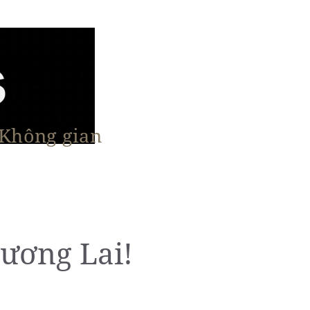
 Không gian
n Nổi Bật
Vật Liệu & Giải Pháp
More
ương Lai!