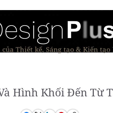
của Thiết kế, Sáng tạo & Kiến tạo
Tạo Dáng Sản Phẩm
Đối thoại & Tầm nhìn
Dự Á
 Và Hình Khối Đến Từ T