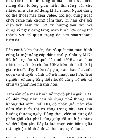
lớn. Thiết bị được trang bị màn hình 6,7 inch,
mang đến không gian hiển thị rộng rãi cho
nhiều nhu cầu sử dụng khác nhau. Người dùng
có thể thoải mái xem video, đọc nội dung hoặc
chơi game mà không cảm thấy bị hạn chế bởi
diện tích hiển thị. Với xu hướng tiêu thụ nội
dung số ngày càng tăng, màn hình lớn đang trở
thành yếu tố quan trọng đối với smartphone
hiện đại.
Bên cạnh kích thước, tần số quét của màn hình
cũng là một nâng cấp đáng chú ý. Galaxy M17e
5G hỗ trợ tần số quét lên tới 120Hz, cao hơn
nhiều so với tiêu chuẩn 60Hz trên nhiều thiết bị
giá rẻ trước đây. Điều này giúp các thao tác vuốt,
cuộn và chuyển cảnh trở nên mượt mà hơn. Trải
nghiệm sử dụng tổng thể nhờ đó cũng trở nên dễ
chịu và phản hồi nhanh hơn.
Tấm nền của màn hình hỗ trợ độ phân giải HD+,
đủ đáp ứng nhu cầu sử dụng phổ thông. Dù
không đạt mức Full HD, độ phân giải này vẫn
đảm bảo hiển thị rõ ràng trong hầu hết tình
huống thường ngày. Đồng thời, việc sử dụng độ
phân giải vừa phải cũng giúp tối ưu hiệu năng
và tiết kiệm pin. Đây là lựa chọn cân bằng giữa
trải nghiệm hình ảnh và thời lượng sử dụng.