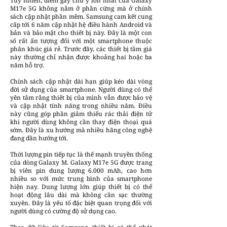
Tuy nhiên, điểm gây chú ý lớn nhất của Galaxy
M17e 5G không nằm ở phần cứng mà ở chính
sách cập nhật phần mềm. Samsung cam kết cung
cấp tới 6 năm cập nhật hệ điều hành Android và
bản vá bảo mật cho thiết bị này. Đây là một con
số rất ấn tượng đối với một smartphone thuộc
phân khúc giá rẻ. Trước đây, các thiết bị tầm giá
này thường chỉ nhận được khoảng hai hoặc ba
năm hỗ trợ.
Chính sách cập nhật dài hạn giúp kéo dài vòng
đời sử dụng của smartphone. Người dùng có thể
yên tâm rằng thiết bị của mình vẫn được bảo vệ
và cập nhật tính năng trong nhiều năm. Điều
này cũng góp phần giảm thiểu rác thải điện tử
khi người dùng không cần thay điện thoại quá
sớm. Đây là xu hướng mà nhiều hãng công nghệ
đang dần hướng tới.
Thời lượng pin tiếp tục là thế mạnh truyền thống
của dòng Galaxy M. Galaxy M17e 5G được trang
bị viên pin dung lượng 6.000 mAh, cao hơn
nhiều so với mức trung bình của smartphone
hiện nay. Dung lượng lớn giúp thiết bị có thể
hoạt động lâu dài mà không cần sạc thường
xuyên. Đây là yếu tố đặc biệt quan trọng đối với
người dùng có cường độ sử dụng cao.