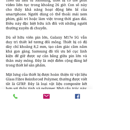
Theo dữ liệu từ Samsung, thiết bị có thể phát
video liên tục trong khoảng 26 giờ. Con số này
cho thấy khả năng hoạt động bền bỉ của
smartphone. Người dùng có thể thoải mái xem
phim, giải trí hoặc làm việc trong thời gian dài.
Điều này đặc biệt hữu ích đối với những người
thường xuyên di chuyển.
Dù sở hữu viên pin lớn, Galaxy M17e 5G vẫn
duy trì thiết kế tương đối mỏng. Thiết bị có độ
dày chỉ khoảng 8,2 mm, tạo cảm giác cầm nắm
khá gọn gàng. Samsung đã tối ưu bố cục linh
kiện để giữ được sự cân bằng giữa pin lớn và
thân máy mỏng. Đây là một điểm cộng đáng kể
trong thiết kế sản phẩm.
Mặt lưng của thiết bị được hoàn thiện từ vật liệu
Glass Fibre Reinforced Polymer, thường được viết
tắt là GFRP. Đây là loại vật liệu composite kết
hợp sợi thủy tinh và polymer. Nhờ cấu trúc này,
vật liệu có độ bền cao nhưng vẫn giữ được trọng
lượng nhẹ. Điều này giúp điện thoại bền bỉ hơn
trong quá trình sử dụng.
Ngoài ra, Galaxy M17e 5G còn đạt tiêu chuẩn
kháng nước và bụi IP54. Tiêu chuẩn này cho
phép thiết bị chống lại các tia nước nhẹ và bụi
trong môi trường sử dụng hàng ngày. Dù không