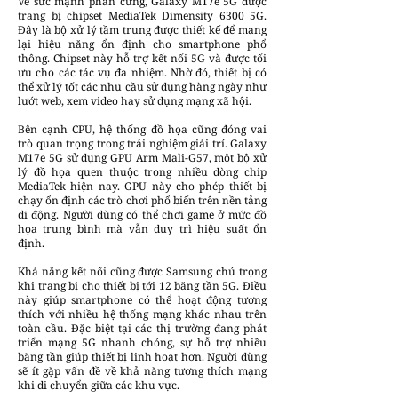
Về sức mạnh phần cứng, Galaxy M17e 5G được
trang bị chipset MediaTek Dimensity 6300 5G.
Đây là bộ xử lý tầm trung được thiết kế để mang
lại hiệu năng ổn định cho smartphone phổ
thông. Chipset này hỗ trợ kết nối 5G và được tối
ưu cho các tác vụ đa nhiệm. Nhờ đó, thiết bị có
thể xử lý tốt các nhu cầu sử dụng hàng ngày như
lướt web, xem video hay sử dụng mạng xã hội.
Bên cạnh CPU, hệ thống đồ họa cũng đóng vai
trò quan trọng trong trải nghiệm giải trí. Galaxy
M17e 5G sử dụng GPU Arm Mali-G57, một bộ xử
lý đồ họa quen thuộc trong nhiều dòng chip
MediaTek hiện nay. GPU này cho phép thiết bị
chạy ổn định các trò chơi phổ biến trên nền tảng
di động. Người dùng có thể chơi game ở mức đồ
họa trung bình mà vẫn duy trì hiệu suất ổn
định.
Khả năng kết nối cũng được Samsung chú trọng
khi trang bị cho thiết bị tới 12 băng tần 5G. Điều
này giúp smartphone có thể hoạt động tương
thích với nhiều hệ thống mạng khác nhau trên
toàn cầu. Đặc biệt tại các thị trường đang phát
triển mạng 5G nhanh chóng, sự hỗ trợ nhiều
băng tần giúp thiết bị linh hoạt hơn. Người dùng
sẽ ít gặp vấn đề về khả năng tương thích mạng
khi di chuyển giữa các khu vực.